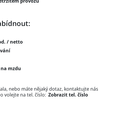
etržitém provozu
bídnout:
d. / netto
ování
y na mzdu
ala, nebo máte nějaký dotaz, kontaktujte nás
volejte na tel. číslo:
Zobrazit tel. číslo