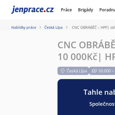
JenPráce.cz
Práce
Brigády
Poradn
Nabídky práce
Česká Lípa
CNC OBRÁBĚČ – HPP| od 
CNC OBRÁBĚČ
10 000Kč| 
Česká Lípa
50.000 –
Tahle nab
Společnost