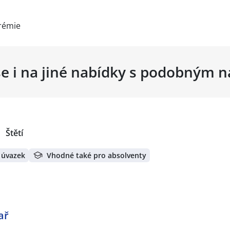
rémie
se i na jiné nabídky s podobným 
Štětí
 úvazek
Vhodné také pro absolventy
ař