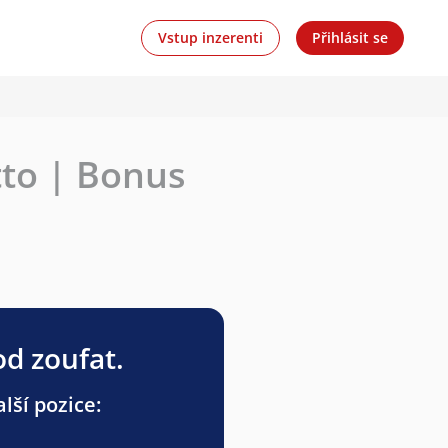
Vstup inzerenti
Přihlásit se
to | Bonus
od zoufat.
lší pozice: