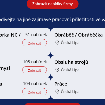
Zobrazit nabídky firmy
ívejte na jiné zajímavé pracovní příležitosti ve 
orka NC /
51 nabídek
Obráběč / Obráběčka
Česká Lípa
Zobrazit
105 nabídek
Obsluha strojů
mysl
Česká Lípa
Zobrazit
a
104 nabídek
Práce
Česká Lípa
Zobrazit