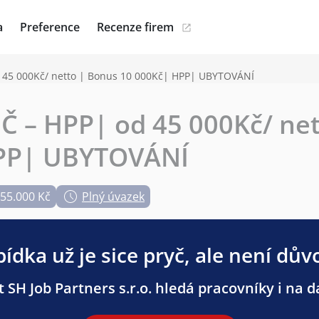
a
Preference
Recenze firem
45 000Kč/ netto | Bonus 10 000Kč| HPP| UBYTOVÁNÍ
 – HPP| od 45 000Kč/ net
HPP| UBYTOVÁNÍ
 55.000 Kč
Plný úvazek
ídka už je sice pryč, ale není dův
 SH Job Partners s.r.o. hledá pracovníky i na da