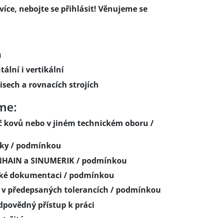
, nebojte se přihlásit! Věnujeme se
ů
ální i vertikální
isech a rovnacích strojích
me:
č kovů nebo v jiném technickém oboru /
roky / podmínkou
NHAIN a SINUMERIK / podmínkou
cké dokumentaci / podmínkou
 v předepsaných tolerancích / podmínkou
dpovědný přístup k práci