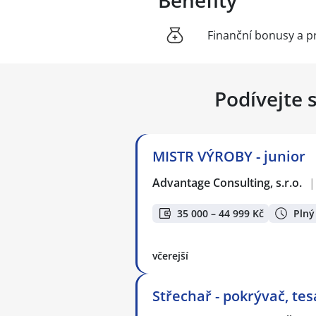
Benefity
Finanční bonusy a p
Podívejte 
MISTR VÝROBY - junior
Advantage Consulting, s.r.o.
|
35 000 – 44 999 Kč
Plný
včerejší
Střechař - pokrývač, tes