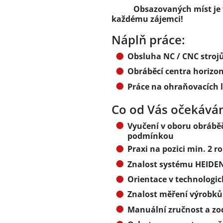
Obsazovaných míst je více
každému zájemci!
Náplň práce:
Obsluha NC / CNC stroj
Obráběcí centra horizont
Práce na ohraňovacích l
Co od Vás očekává
Vyučení v oboru obrábě
podmínkou
Praxi na pozici min. 2 
Znalost systému HEIDE
Orientace v technologi
Znalost měření výrobků
Manuální zručnost a zo