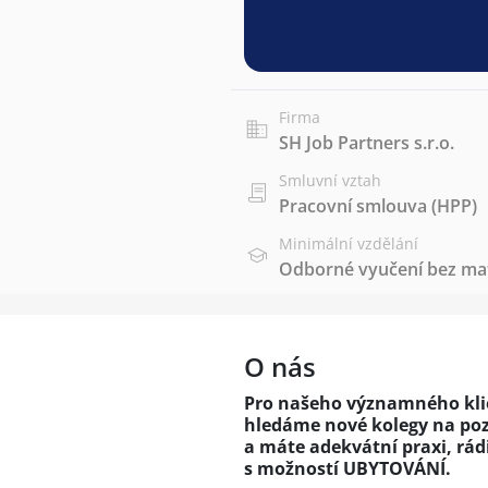
Firma
SH Job Partners s.r.o.
Smluvní vztah
Pracovní smlouva (HPP)
Minimální vzdělání
Odborné vyučení bez mat
O nás
Pro našeho významného klien
hledáme nové kolegy na poz
a máte adekvátní praxi, rá
s možností UBYTOVÁNÍ.