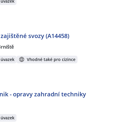
 úvazek
zajištěné svozy (A14458)
rniště
 úvazek
Vhodné také pro cizince
hnik - opravy zahradní techniky
 úvazek