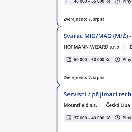
40 000 – 55 000 Kč
Plný
Zveřejněno: 7. srpna
Svářeč MIG/MAG (M/Ž) - 
HOFMANN WIZARD s.r.o.
|
B
50 000 – 60 000 Kč
Plný
Zveřejněno: 7. srpna
Servisní / přijímací tec
Mountfield a.s.
|
Česká Lípa
37 000 – 40 000 Kč
Plný