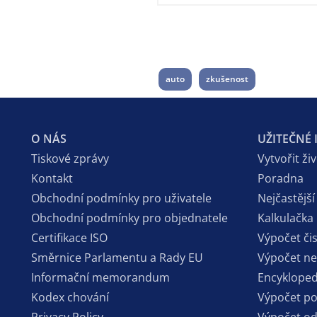
auto
zkušenost
O NÁS
UŽITEČNÉ
Tiskové zprávy
Vytvořit ži
Kontakt
Poradna
Obchodní podmínky pro uživatele
Nejčastější
Obchodní podmínky pro objednatele
Kalkulačka
Certifikace ISO
Výpočet či
Směrnice Parlamentu a Rady EU
Výpočet n
Informační memorandum
Encykloped
Kodex chování
Výpočet p
Privacy Policy
Výpočet o