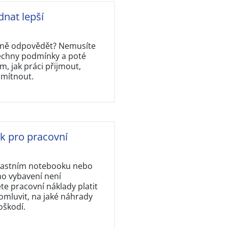
dnat lepší
rávně odpovědět? Nemusíte
šechny podmínky a poté
, jak práci přijmout,
dmítnout.
ok pro pracovní
vlastním notebooku nebo
ho vybavení není
e pracovní náklady platit
omluvit, na jaké náhrady
oškodí.