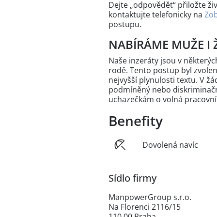
Dejte „odpovědět“ přiložte ži
kontaktujte telefonicky na
Zob
postupu.
NABÍRÁME MUŽE I 
Naše inzeráty jsou v někter
rodě. Tento postup byl zvole
nejvyšší plynulosti textu. V 
podmíněný nebo diskriminační
uchazečkám o volná pracovní
Benefity
Dovolená navíc
Sídlo firmy
ManpowerGroup s.r.o.
Na Florenci 2116/15
110 00 Praha