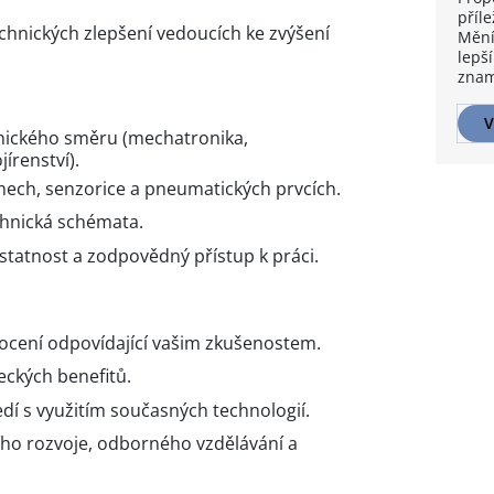
příle
chnických zlepšení vedoucích ke zvýšení
Mění
lepší
znam
V
hnického směru (mechatronika,
írenství).
émech, senzorice a pneumatických prvcích.
chnická schémata.
tatnost a zodpovědný přístup k práci.
nocení odpovídající vašim zkušenostem.
ckých benefitů.
dí s využitím současných technologií.
ho rozvoje, odborného vzdělávání a