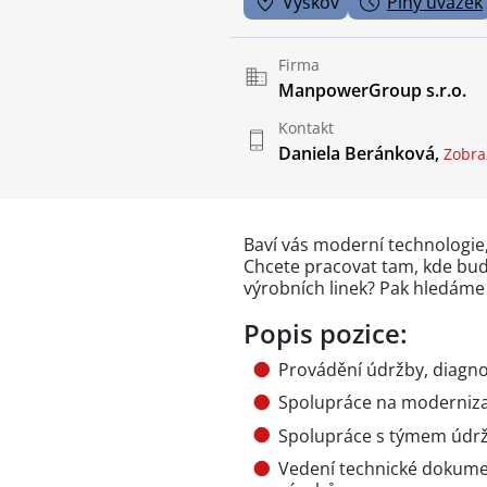
Vyškov
Plný úvazek
Firma
ManpowerGroup s.r.o.
Kontakt
Daniela Beránková,
Zobraz
Baví vás moderní technologie
Chcete pracovat tam, kde bud
výrobních linek? Pak hledáme
Popis pozice:
Provádění údržby, diagno
Spolupráce na modernizac
Spolupráce s týmem údrž
Vedení technické dokum