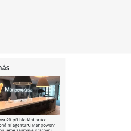
nás
využít při hledání práce
onální agenturu Manpower?
ojujeme zajímavé pracovní