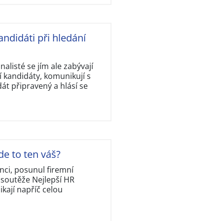
andidáti při hledání
nalisté se jím ale zabývají
 kandidáty, komunikují s
dát připravený a hlásí se
de to ten váš?
nci, posunul firemní
 soutěže Nejlepší HR
kají napříč celou