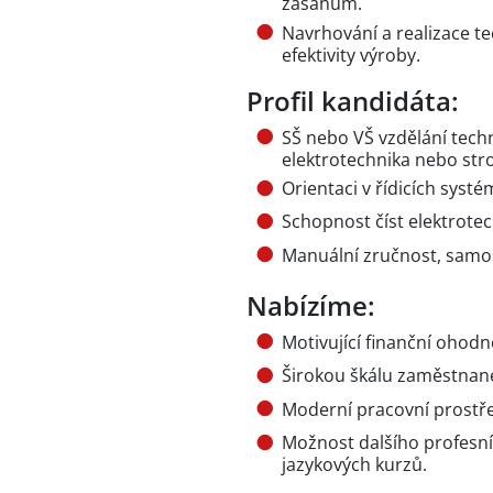
zásahům.
Navrhování a realizace te
efektivity výroby.
Profil kandidáta:
SŠ nebo VŠ vzdělání tec
elektrotechnika nebo stroj
Orientaci v řídicích syst
Schopnost číst elektrote
Manuální zručnost, samos
Nabízíme:
Motivující finanční ohod
Širokou škálu zaměstnane
Moderní pracovní prostře
Možnost dalšího profesní
jazykových kurzů.