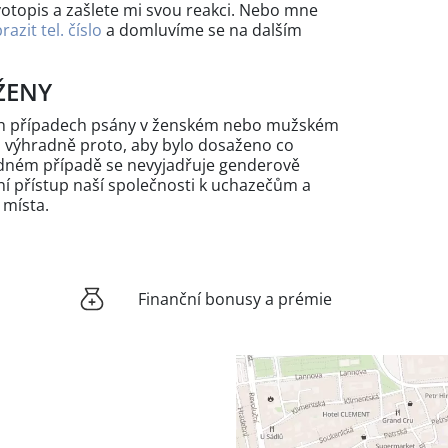
votopis a zašlete mi svou reakci. Nebo mne
razit tel. číslo
a domluvíme se na dalším
ŽENY
ých případech psány v ženském nebo mužském
n výhradně proto, aby bylo dosaženo co
žádném případě se nevyjadřuje genderově
 přístup naší společnosti k uchazečům a
 místa.
Finanční bonusy a prémie