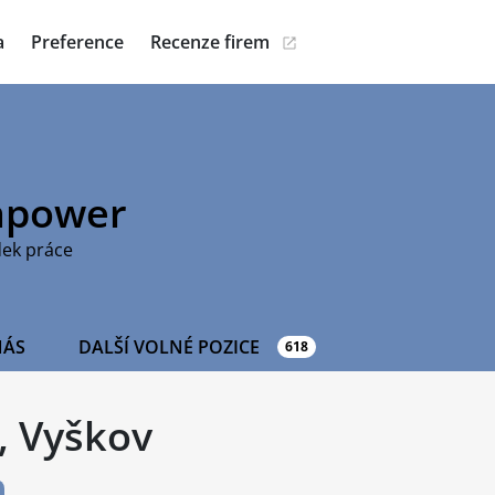
a
Preference
Recenze firem
power
dek práce
NÁS
DALŠÍ VOLNÉ POZICE
618
, Vyškov