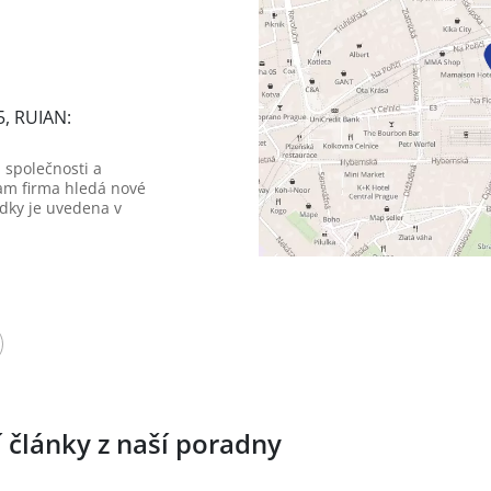
5, RUIAN:
 společnosti a
am firma hledá nové
dky je uvedena v
í články z naší poradny