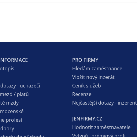
 INFORMACE
PRO FIRMY
votopis
Hledám zaměstnance
Vložit nový inzerát
 dotazy - uchazeči
Ceník služeb
 mezd / platů
Recenze
sté mzdy
Nejčastější dotazy - inzerent
emocenské
JENFIRMY.CZ
ie profesí
Hodnotit zaměstnavatele
odpory
Vytvořit prémiový profil
dchodu do důchodu