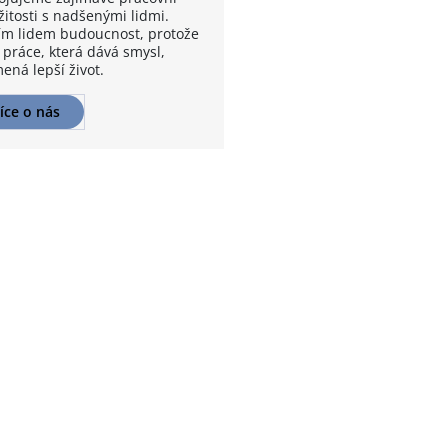
žitosti s nadšenými lidmi.
m lidem budoucnost, protože
 práce, která dává smysl,
ená lepší život.
íce o nás