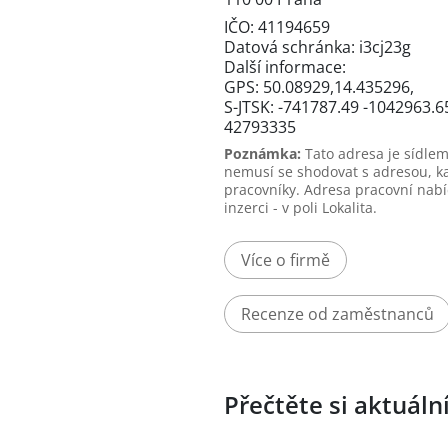
IČO: 41194659
Datová schránka: i3cj23g
Další informace:
GPS: 50.08929,14.435296,
S-JTSK: -741787.49 -1042963.6
42793335
Poznámka:
Tato adresa je sídlem
nemusí se shodovat s adresou, k
pracovníky. Adresa pracovní nabí
inzerci - v poli Lokalita.
Více o firmě
Recenze od zaměstnanců
Přečtěte si aktuáln