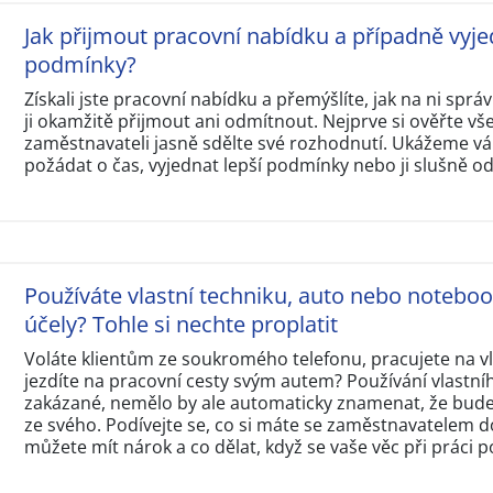
Jak přijmout pracovní nabídku a případně vyje
podmínky?
Získali jste pracovní nabídku a přemýšlíte, jak na ni sp
ji okamžitě přijmout ani odmítnout. Nejprve si ověřte v
zaměstnavateli jasně sdělte své rozhodnutí. Ukážeme vám
požádat o čas, vyjednat lepší podmínky nebo ji slušně o
Používáte vlastní techniku, auto nebo notebo
účely? Tohle si nechte proplatit
Voláte klientům ze soukromého telefonu, pracujete na 
jezdíte na pracovní cesty svým autem? Používání vlastní
zakázané, nemělo by ale automaticky znamenat, že budet
ze svého. Podívejte se, co si máte se zaměstnavatelem d
můžete mít nárok a co dělat, když se vaše věc při práci p