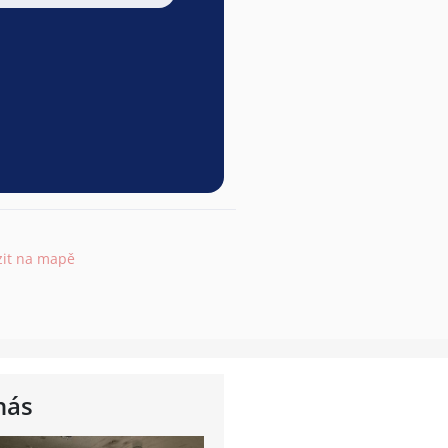
zit na mapě
nás