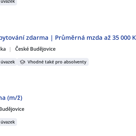
 úvazek
bytování zdarma | Průměrná mzda až 35 000 K
žka
|
České Budějovice
 úvazek
Vhodné také pro absolventy
na (m/ž)
Budějovice
 úvazek