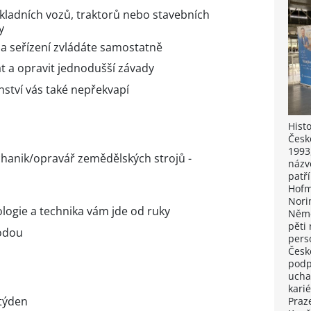
kladních vozů, traktorů nebo stavebních
y
a seřízení zvládáte samostatně
t a opravit jednodušší závady
nství vás také nepřekvapí
Hist
Česk
1993
hanik/opravář zemědělských strojů -
názv
patří
Hofm
Nori
logie a technika vám jde od ruky
Něme
pěti
hodou
pers
Česk
podp
ucha
kari
 týden
Praze