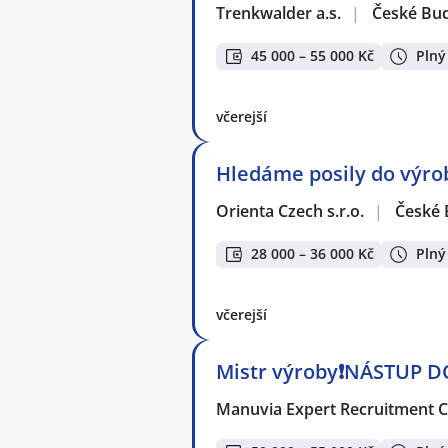
Trenkwalder a.s.
|
České Bud
45 000 – 55 000 Kč
Plný
včerejší
Hledáme posily do výro
Orienta Czech s.r.o.
|
České 
28 000 – 36 000 Kč
Plný
včerejší
Mistr výroby❗NÁSTUP D
Manuvia Expert Recruitment CZ