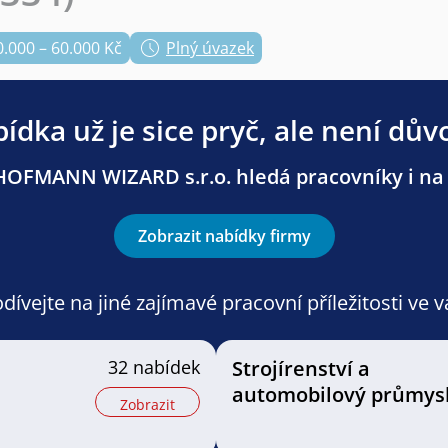
0.000 – 60.000 Kč
Plný úvazek
ídka už je sice pryč, ale není dův
HOFMANN WIZARD s.r.o. hledá pracovníky i na d
Zobrazit nabídky firmy
ívejte na jiné zajímavé pracovní příležitosti ve 
32 nabídek
Strojírenství a
automobilový průmys
Zobrazit