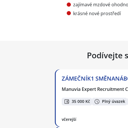
zajímavé mzdové ohodno
krásné nové prostředí
Podívejte 
ZÁMEČNÍK1 SMĚNANÁBOR
Manuvia Expert Recruitment CZ
35 000 Kč
Plný úvazek
včerejší