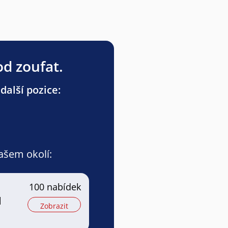
od zoufat.
alší pozice:
vašem okolí:
100 nabídek
l
Zobrazit