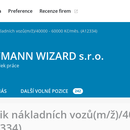
a
Preference
Recenze firem
adních vozů(m/ž)/40000 - 60000 Kč/měs. (A12334)
MANN WIZARD s.r.o.
dek práce
NÁS
DALŠÍ VOLNÉ POZICE
242
k nákladních vozů(m/ž)/4
334)