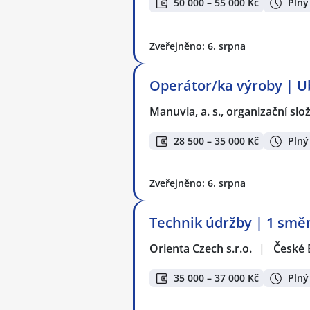
50 000 – 55 000 Kč
Plný
Zveřejněno: 6. srpna
Operátor/ka výroby | U
Manuvia, a. s., organizační slo
28 500 – 35 000 Kč
Plný
Zveřejněno: 6. srpna
Technik údržby | 1 smě
Orienta Czech s.r.o.
|
České 
35 000 – 37 000 Kč
Plný