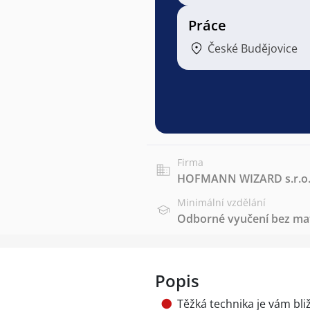
Práce
České Budějovice
Firma
HOFMANN WIZARD s.r.o
Minimální vzdělání
Odborné vyučení bez mat
Popis
Těžká technika je vám bli