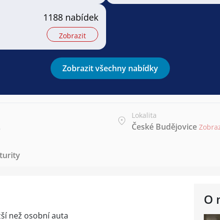
1188 nabídek
Zobrazit
Zobrazit všechny nabídky
Lokalita
.
České Budějovice
Zobra
urity
O 
žší než osobní auta