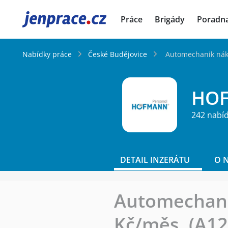
JenPráce.cz
Práce
Brigády
Poradn
Nabídky práce
České Budějovice
Automechanik nákl
HOF
242 nabí
DETAIL INZERÁTU
O 
Automechani
Kč/měs. (A12