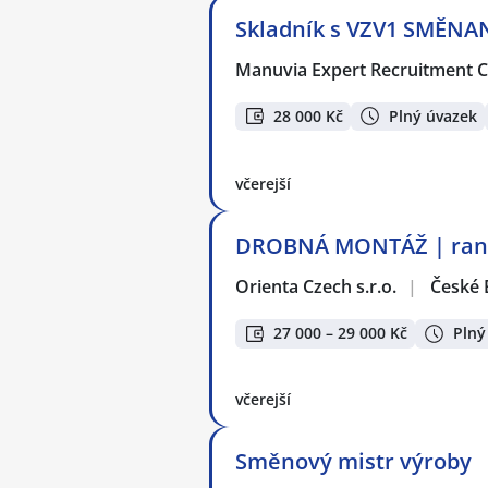
Skladník s VZV1 SMĚNA
Manuvia Expert Recruitment CZ
28 000 Kč
Plný úvazek
včerejší
DROBNÁ MONTÁŽ | ranní
Orienta Czech s.r.o.
|
České 
27 000 – 29 000 Kč
Plný
včerejší
Směnový mistr výroby