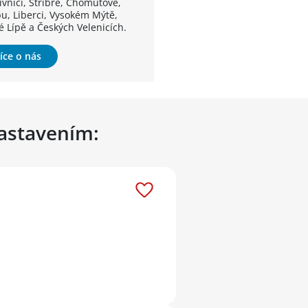
ivnici, Stříbře, Chomutově,
u, Liberci, Vysokém Mýtě,
é Lípě a Českých Velenicích.
íce o nás
nastavením: