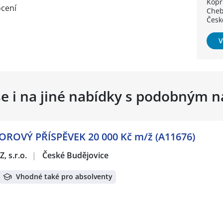
Kopř
cení
Cheb
Česk
V
se i na jiné nabídky s podobným 
OVÝ PŘÍSPĚVEK 20 000 Kč m/ž (A11676)
, s.r.o.
|
České Budějovice
Vhodné také pro absolventy