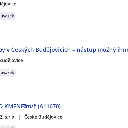
ějovice
 úvazek
by v Českých Budějovicích – nástup možný ihn
Budějovice
 úvazek
O KMENE❗m/ž (A11670)
, s.r.o.
|
České Budějovice