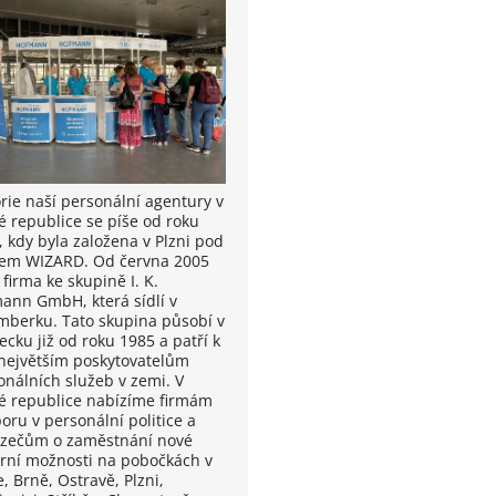
orie naší personální agentury v
é republice se píše od roku
, kdy byla založena v Plzni pod
em WIZARD. Od června 2005
 firma ke skupině I. K.
ann GmbH, která sídlí v
mberku. Tato skupina působí v
cku již od roku 1985 a patří k
 největším poskytovatelům
onálních služeb v zemi. V
é republice nabízíme firmám
oru v personální politice a
zečům o zaměstnání nové
érní možnosti na pobočkách v
, Brně, Ostravě, Plzni,