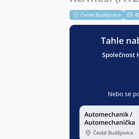
České Budějovice
4
Tahle nab
Společnost 
Nebo se pod
Automechanik /
Automechanička
České Budějovice