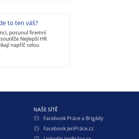
de to ten váš?
nci, posunul firemní
 soutěže Nejlepší HR
kají napříč celou
NAŠE SÍTĚ
Facebook Práce a Brigády
Facebook JenPráce.cz
LinkedIn JenPráce.cz