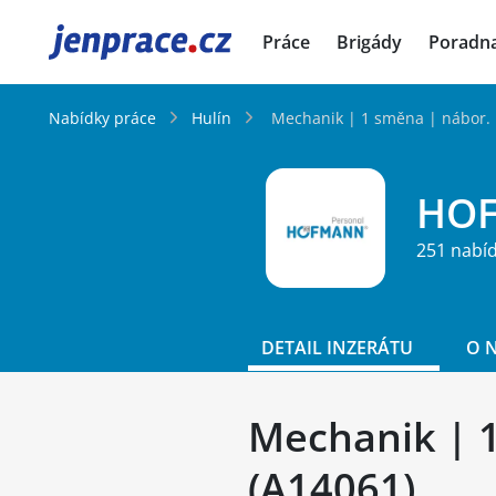
JenPráce.cz
Práce
Brigády
Poradn
Nabídky práce
Hulín
Mechanik️ | 1 směna | nábor. 
HOF
251 nabí
DETAIL INZERÁTU
O 
Mechanik️ | 
(A14061)