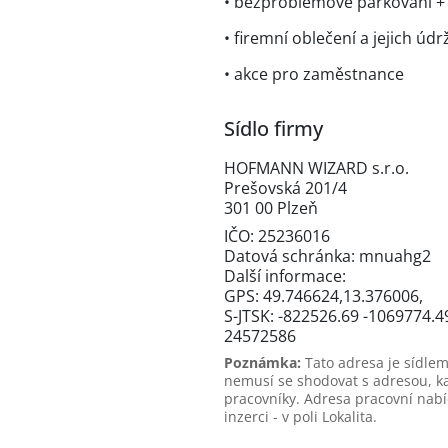
• bezproblémové parkování + b
• firemní oblečení a jejich ú
• akce pro zaměstnance
Sídlo firmy
HOFMANN WIZARD s.r.o.
Prešovská 201/4
301 00 Plzeň
IČO: 25236016
Datová schránka: mnuahg2
Další informace:
GPS: 49.746624,13.376006,
S-JTSK: -822526.69 -1069774.4
24572586
Poznámka:
Tato adresa je sídlem
nemusí se shodovat s adresou, k
pracovníky. Adresa pracovní nabí
inzerci - v poli Lokalita.