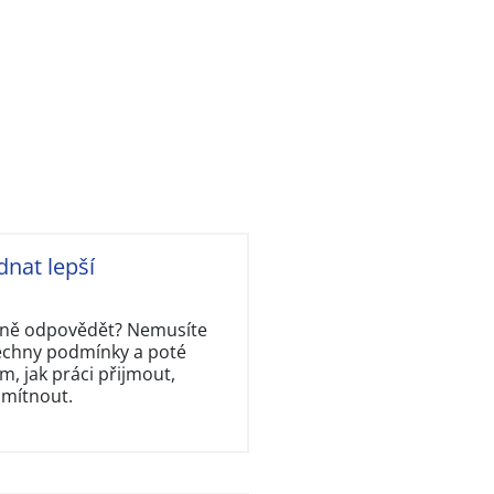
dnat lepší
rávně odpovědět? Nemusíte
šechny podmínky a poté
, jak práci přijmout,
dmítnout.