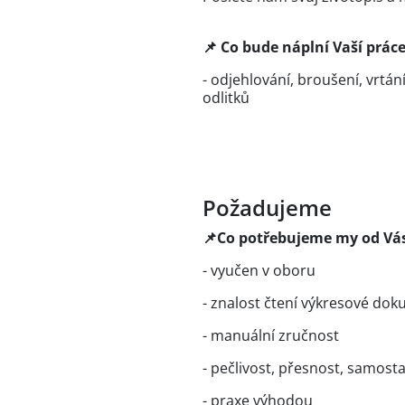
📌 Co bude náplní Vaší práce
- odjehlování, broušení, vrtání
odlitků
Požadujeme
📌Co potřebujeme my od Vá
- vyučen v oboru
- znalost čtení výkresové do
- manuální zručnost
- pečlivost, přesnost, samost
- praxe výhodou