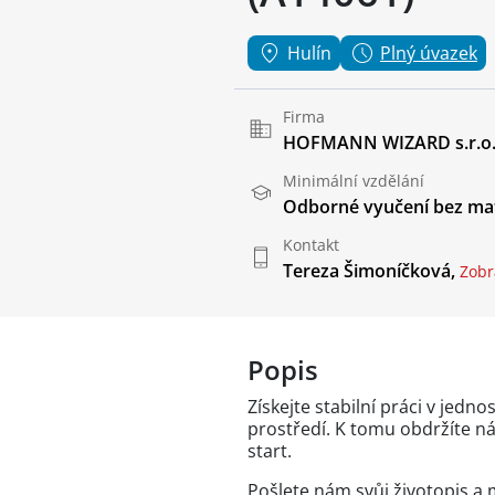
Hulín
Plný úvazek
Firma
HOFMANN WIZARD s.r.o
Minimální vzdělání
Odborné vyučení bez mat
Kontakt
Tereza Šimoníčková,
Zobra
Popis
Získejte stabilní práci v j
prostředí. K tomu obdržíte n
start.
Pošlete nám svůj životopis a 