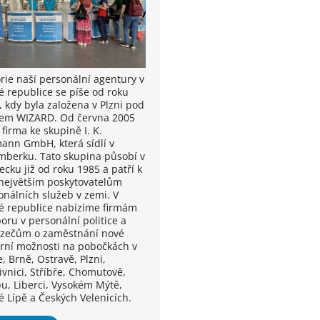
orie naší personální agentury v
é republice se píše od roku
, kdy byla založena v Plzni pod
em WIZARD. Od června 2005
 firma ke skupině I. K.
ann GmbH, která sídlí v
mberku. Tato skupina působí v
cku již od roku 1985 a patří k
 největším poskytovatelům
onálních služeb v zemi. V
é republice nabízíme firmám
oru v personální politice a
zečům o zaměstnání nové
érní možnosti na pobočkách v
, Brně, Ostravě, Plzni,
ivnici, Stříbře, Chomutově,
u, Liberci, Vysokém Mýtě,
é Lípě a Českých Velenicích.