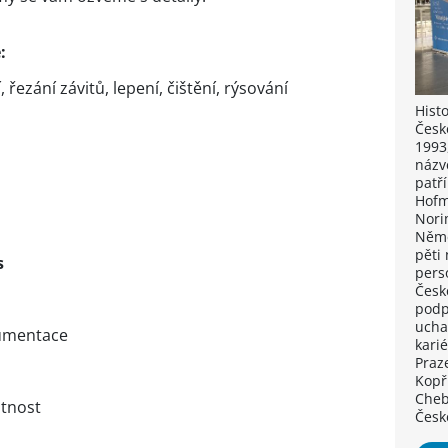
:
, řezání závitů, lepení, čištění, rýsování
Hist
Česk
1993
názv
patří
Hofm
Nori
Něme
pěti
s
pers
Česk
podp
ucha
kumentace
kari
Praze
Kopř
Cheb
atnost
Česk