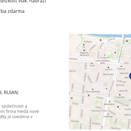
lízkost vlak. nádraží
držba zdarma
9, RUIAN:
 společnosti a
am firma hledá nové
dky je uvedena v