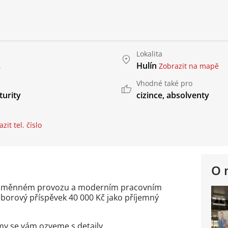
Lokalita
.
Hulín
Zobrazit na mapě
Vhodné také pro
urity
cizince
,
absolventy
zit tel. číslo
O 
ednosměnném provozu a moderním pracovním
áborový příspěvek 40 000 Kč jako příjemný
my se vám ozveme s detaily.