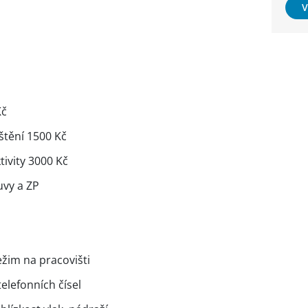
V
Kč
ištění 1500 Kč
tivity 3000 Kč
uvy a ZP
ežim na pracovišti
elefonních čísel