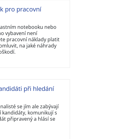
ok pro pracovní
vlastním notebooku nebo
ho vybavení není
e pracovní náklady platit
omluvit, na jaké náhrady
oškodí.
andidáti při hledání
nalisté se jím ale zabývají
 kandidáty, komunikují s
dát připravený a hlásí se