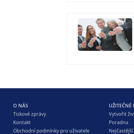
O NÁS
UŽITEČNÉ
Tiskové zprávy
Vytvořit ži
Kontakt
Poradna
Obchodní podmínky pro uživatele
Nejčastější