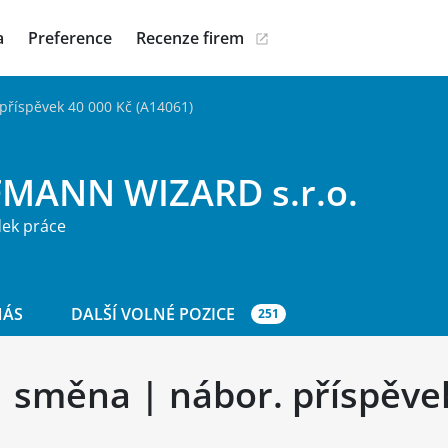
a
Preference
Recenze firem
příspěvek 40 000 Kč (A14061)
MANN WIZARD s.r.o.
dek práce
NÁS
DALŠÍ VOLNÉ POZICE
251
1 směna | nábor. příspěve