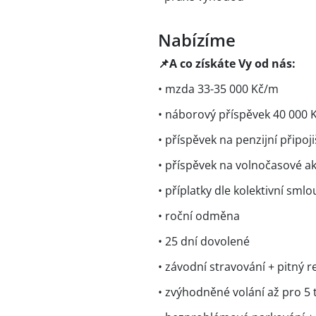
Nabízíme
📌A co získáte Vy od nás:
• mzda 33-35 000 Kč/m
• náborový příspěvek 40 000 
• příspěvek na penzijní připoj
• příspěvek na volnočasové ak
• příplatky dle kolektivní smlo
• roční odměna
• 25 dní dovolené
• závodní stravování + pitný r
• zvýhodněné volání až pro 5 t