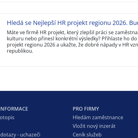
Hledá se Nejlepší HR projekt regionu 2026. Bu
Máte ve firmě HR projekt, který zlepšil práci se zaměstna
kulturu nebo přinesl konkrétní výsledky? Přihlaste ho do
projekt regionu 2026 a ukažte, že dobré nápady v HR vzni
republikou.
 INFORMACE
PRO FIRMY
votopis
Hledám zaměstnance
Vložit nový inzerát
 dotazy - uchazeči
Ceník služeb