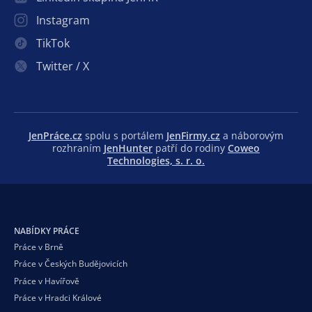
Instagram
TikTok
Twitter / X
JenPráce.cz
spolu s portálem
JenFirmy.cz
a náborovým
rozhraním
JenHunter
patří do rodiny
Coweo
Technologies, s. r. o.
NABÍDKY PRÁCE
Práce v Brně
Práce v Českých Budějovicích
Práce v Havířově
Práce v Hradci Králové