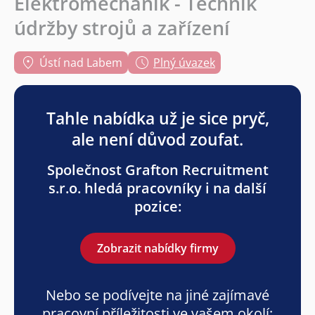
Elektromechanik - Technik
údržby strojů a zařízení
Ústí nad Labem
Plný úvazek
Tahle nabídka už je sice pryč,
ale není důvod zoufat.
Společnost Grafton Recruitment
s.r.o. hledá pracovníky i na další
pozice:
Zobrazit nabídky firmy
Nebo se podívejte na jiné zajímavé
pracovní příležitosti ve vašem okolí: