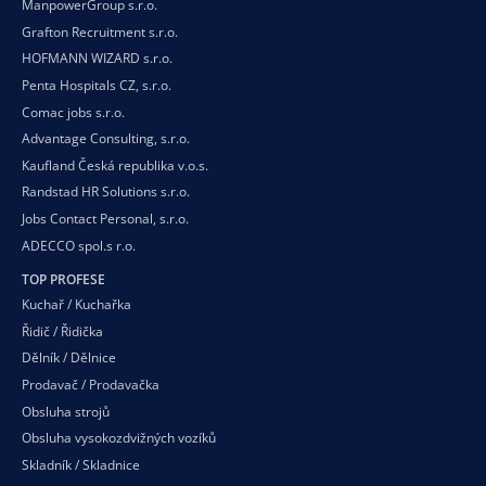
ManpowerGroup s.r.o.
Grafton Recruitment s.r.o.
HOFMANN WIZARD s.r.o.
Penta Hospitals CZ, s.r.o.
Comac jobs s.r.o.
Advantage Consulting, s.r.o.
Kaufland Česká republika v.o.s.
Randstad HR Solutions s.r.o.
Jobs Contact Personal, s.r.o.
ADECCO spol.s r.o.
TOP PROFESE
Kuchař / Kuchařka
Řidič / Řidička
Dělník / Dělnice
Prodavač / Prodavačka
Obsluha strojů
Obsluha vysokozdvižných vozíků
Skladník / Skladnice