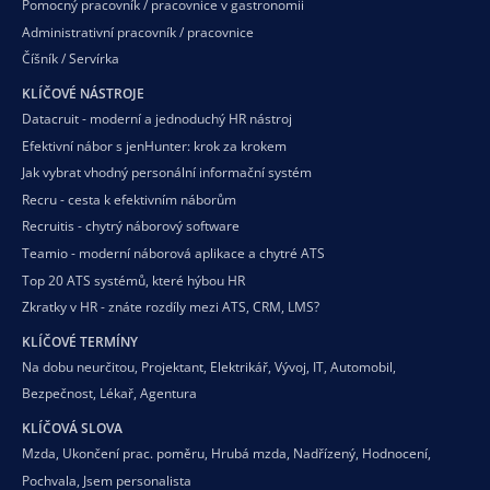
Pomocný pracovník / pracovnice v gastronomii
Administrativní pracovník / pracovnice
Číšník / Servírka
KLÍČOVÉ NÁSTROJE
Datacruit - moderní a jednoduchý HR nástroj
Efektivní nábor s jenHunter: krok za krokem
Jak vybrat vhodný personální informační systém
Recru - cesta k efektivním náborům
Recruitis - chytrý náborový software
Teamio - moderní náborová aplikace a chytré ATS
Top 20 ATS systémů, které hýbou HR
Zkratky v HR - znáte rozdíly mezi ATS, CRM, LMS?
KLÍČOVÉ TERMÍNY
Na dobu neurčitou
,
Projektant
,
Elektrikář
,
Vývoj
,
IT
,
Automobil
,
Bezpečnost
,
Lékař
,
Agentura
KLÍČOVÁ SLOVA
Mzda
,
Ukončení prac. poměru
,
Hrubá mzda
,
Nadřízený
,
Hodnocení
,
Pochvala
,
Jsem personalista