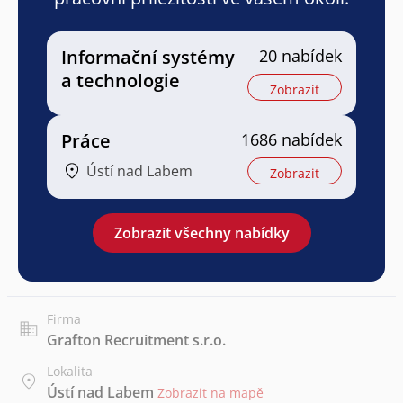
Informační systémy
20 nabídek
a technologie
Zobrazit
Práce
1686 nabídek
Ústí nad Labem
Zobrazit
Zobrazit všechny nabídky
Firma
Grafton Recruitment s.r.o.
Lokalita
Ústí nad Labem
Zobrazit na mapě