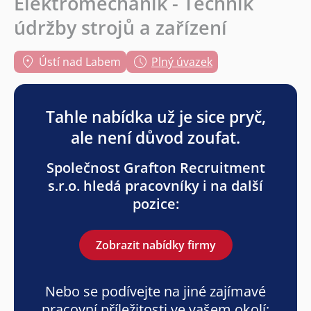
Elektromechanik - Technik
údržby strojů a zařízení
Ústí nad Labem
Plný úvazek
Tahle nabídka už je sice pryč,
ale není důvod zoufat.
Společnost Grafton Recruitment
s.r.o. hledá pracovníky i na další
pozice:
Zobrazit nabídky firmy
Nebo se podívejte na jiné zajímavé
pracovní příležitosti ve vašem okolí: