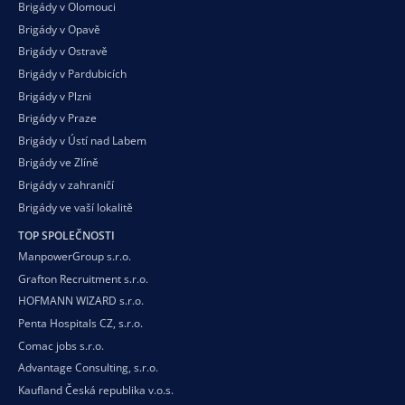
Brigády v Olomouci
Brigády v Opavě
Brigády v Ostravě
Brigády v Pardubicích
Brigády v Plzni
Brigády v Praze
Brigády v Ústí nad Labem
Brigády ve Zlíně
Brigády v zahraničí
Brigády ve vaší
lokalitě
TOP SPOLEČNOSTI
ManpowerGroup s.r.o.
Grafton Recruitment s.r.o.
HOFMANN WIZARD s.r.o.
Penta Hospitals CZ, s.r.o.
Comac jobs s.r.o.
Advantage Consulting, s.r.o.
Kaufland Česká republika v.o.s.