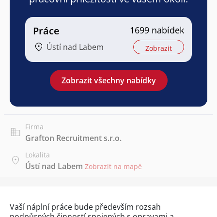
Práce
1699 nabídek
Ústí nad Labem
Zobrazit
Zobrazit všechny nabídky
Firma
Grafton Recruitment s.r.o.
Lokalita
Ústí nad Labem
Zobrazit na mapě
Vaší náplní práce bude především rozsah
podpůrných činností spojených s opravami a