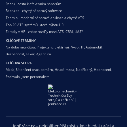
Recru - cesta k efektivním náborům
Recruitis - chytrý náborový software
Teamio - moderní náborová aplikace a chytré ATS
Top 20 ATS systémů, které hýbou HR
Zkratky v HR - znáte rozdíly mezi ATS, CRM, LMS?
KLÍČOVÉ TERMÍNY
Na dobu neurčitou
,
Projektant
,
Elektrikář
,
Vývoj
,
IT
,
Automobil
,
Bezpečnost
,
Lékař
,
Agentura
KLÍČOVÁ SLOVA
Mzda
,
Ukončení prac. poměru
,
Hrubá mzda
,
Nadřízený
,
Hodnocení
,
Pochvala
,
Jsem personalista
JenPráce.cz
– nejoblíbenější místo, kde hledat práci a