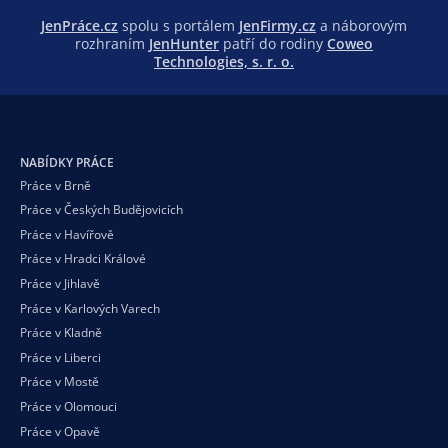
JenPráce.cz
spolu s portálem
JenFirmy.cz
a náborovým
rozhraním
JenHunter
patří do rodiny
Coweo
Technologies, s. r. o.
NABÍDKY PRÁCE
Práce v Brně
Práce v Českých Budějovicích
Práce v Havířově
Práce v Hradci Králové
Práce v Jihlavě
Práce v Karlových Varech
Práce v Kladně
Práce v Liberci
Práce v Mostě
Práce v Olomouci
Práce v Opavě