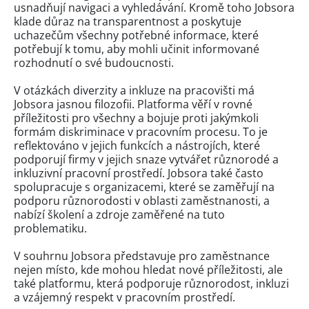
usnadňují navigaci a vyhledávání. Kromě toho Jobsora
klade důraz na transparentnost a poskytuje
uchazečům všechny potřebné informace, které
potřebují k tomu, aby mohli učinit informované
rozhodnutí o své budoucnosti.
V otázkách diverzity a inkluze na pracovišti má
Jobsora jasnou filozofii. Platforma věří v rovné
příležitosti pro všechny a bojuje proti jakýmkoli
formám diskriminace v pracovním procesu. To je
reflektováno v jejich funkcích a nástrojích, které
podporují firmy v jejich snaze vytvářet různorodé a
inkluzivní pracovní prostředí. Jobsora také často
spolupracuje s organizacemi, které se zaměřují na
podporu různorodosti v oblasti zaměstnanosti, a
nabízí školení a zdroje zaměřené na tuto
problematiku.
V souhrnu Jobsora představuje pro zaměstnance
nejen místo, kde mohou hledat nové příležitosti, ale
také platformu, která podporuje různorodost, inkluzi
a vzájemný respekt v pracovním prostředí.