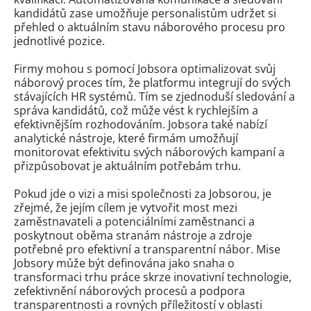
kandidátů zase umožňuje personalistům udržet si
přehled o aktuálním stavu náborového procesu pro
jednotlivé pozice.
Firmy mohou s pomocí Jobsora optimalizovat svůj
náborový proces tím, že platformu integrují do svých
stávajících HR systémů. Tím se zjednoduší sledování a
správa kandidátů, což může vést k rychlejším a
efektivnějším rozhodováním. Jobsora také nabízí
analytické nástroje, které firmám umožňují
monitorovat efektivitu svých náborových kampaní a
přizpůsobovat je aktuálním potřebám trhu.
Pokud jde o vizi a misi společnosti za Jobsorou, je
zřejmé, že jejím cílem je vytvořit most mezi
zaměstnavateli a potenciálními zaměstnanci a
poskytnout oběma stranám nástroje a zdroje
potřebné pro efektivní a transparentní nábor. Mise
Jobsory může být definována jako snaha o
transformaci trhu práce skrze inovativní technologie,
zefektivnění náborových procesů a podpora
transparentnosti a rovných příležitostí v oblasti