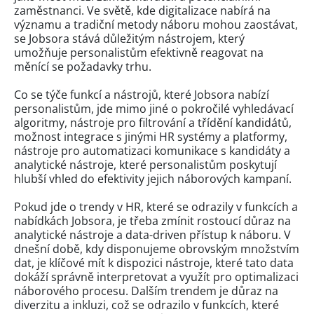
zaměstnanci. Ve světě, kde digitalizace nabírá na
významu a tradiční metody náboru mohou zaostávat,
se Jobsora stává důležitým nástrojem, který
umožňuje personalistům efektivně reagovat na
měnící se požadavky trhu.
Co se týče funkcí a nástrojů, které Jobsora nabízí
personalistům, jde mimo jiné o pokročilé vyhledávací
algoritmy, nástroje pro filtrování a třídění kandidátů,
možnost integrace s jinými HR systémy a platformy,
nástroje pro automatizaci komunikace s kandidáty a
analytické nástroje, které personalistům poskytují
hlubší vhled do efektivity jejich náborových kampaní.
Pokud jde o trendy v HR, které se odrazily v funkcích a
nabídkách Jobsora, je třeba zmínit rostoucí důraz na
analytické nástroje a data-driven přístup k náboru. V
dnešní době, kdy disponujeme obrovským množstvím
dat, je klíčové mít k dispozici nástroje, které tato data
dokáží správně interpretovat a využít pro optimalizaci
náborového procesu. Dalším trendem je důraz na
diverzitu a inkluzi, což se odrazilo v funkcích, které