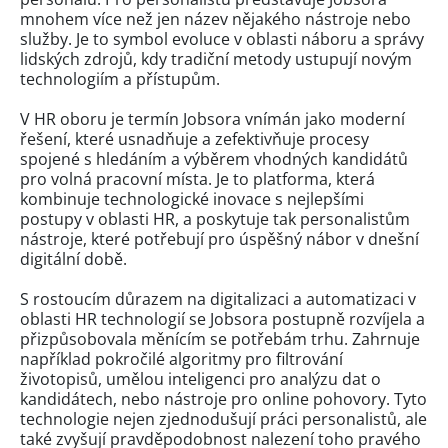
mnohem více než jen název nějakého nástroje nebo
služby. Je to symbol evoluce v oblasti náboru a správy
lidských zdrojů, kdy tradiční metody ustupují novým
technologiím a přístupům.
V HR oboru je termín Jobsora vnímán jako moderní
řešení, které usnadňuje a zefektivňuje procesy
spojené s hledáním a výběrem vhodných kandidátů
pro volná pracovní místa. Je to platforma, která
kombinuje technologické inovace s nejlepšími
postupy v oblasti HR, a poskytuje tak personalistům
nástroje, které potřebují pro úspěšný nábor v dnešní
digitální době.
S rostoucím důrazem na digitalizaci a automatizaci v
oblasti HR technologií se Jobsora postupně rozvíjela a
přizpůsobovala měnícím se potřebám trhu. Zahrnuje
například pokročilé algoritmy pro filtrování
životopisů, umělou inteligenci pro analýzu dat o
kandidátech, nebo nástroje pro online pohovory. Tyto
technologie nejen zjednodušují práci personalistů, ale
také zvyšují pravděpodobnost nalezení toho pravého