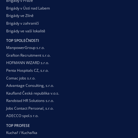
Brigády v Praze
Brigády v Ústí nad Labem
Brigády ve Zlíně
Brigády v zahraničí
Brigády ve vaší
lokalitě
TOP SPOLEČNOSTI
ManpowerGroup s.r.o.
Grafton Recruitment s.r.o.
HOFMANN WIZARD s.r.o.
Penta Hospitals CZ, s.r.o.
Comac jobs s.r.o.
Advantage Consulting, s.r.o.
Kaufland Česká republika v.o.s.
Randstad HR Solutions s.r.o.
Jobs Contact Personal, s.r.o.
ADECCO spol.s r.o.
TOP PROFESE
Kuchař / Kuchařka