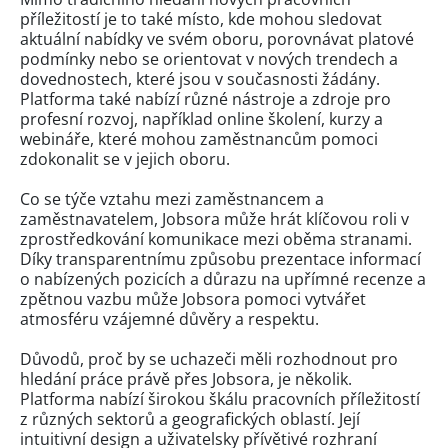
příležitostí je to také místo, kde mohou sledovat
aktuální nabídky ve svém oboru, porovnávat platové
podmínky nebo se orientovat v nových trendech a
dovednostech, které jsou v současnosti žádány.
Platforma také nabízí různé nástroje a zdroje pro
profesní rozvoj, například online školení, kurzy a
webináře, které mohou zaměstnancům pomoci
zdokonalit se v jejich oboru.
Co se týče vztahu mezi zaměstnancem a
zaměstnavatelem, Jobsora může hrát klíčovou roli v
zprostředkování komunikace mezi oběma stranami.
Díky transparentnímu způsobu prezentace informací
o nabízených pozicích a důrazu na upřímné recenze a
zpětnou vazbu může Jobsora pomoci vytvářet
atmosféru vzájemné důvěry a respektu.
Důvodů, proč by se uchazeči měli rozhodnout pro
hledání práce právě přes Jobsora, je několik.
Platforma nabízí širokou škálu pracovních příležitostí
z různých sektorů a geografických oblastí. Její
intuitivní design a uživatelsky přívětivé rozhraní