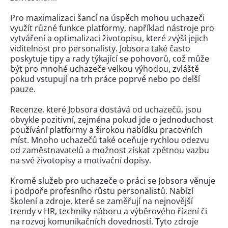
Pro maximalizaci šancí na úspěch mohou uchazeči
využít různé funkce platformy, například nástroje pro
vytváření a optimalizaci životopisu, které zvýší jejich
viditelnost pro personalisty. Jobsora také často
poskytuje tipy a rady týkající se pohovorů, což může
být pro mnohé uchazeče velkou výhodou, zvláště
pokud vstupují na trh práce poprvé nebo po delší
pauze.
Recenze, které Jobsora dostává od uchazečů, jsou
obvykle pozitivní, zejména pokud jde o jednoduchost
používání platformy a širokou nabídku pracovních
míst. Mnoho uchazečů také oceňuje rychlou odezvu
od zaměstnavatelů a možnost získat zpětnou vazbu
na své životopisy a motivační dopisy.
Kromě služeb pro uchazeče o práci se Jobsora věnuje
i podpoře profesního růstu personalistů. Nabízí
školení a zdroje, které se zaměřují na nejnovější
trendy v HR, techniky náboru a výběrového řízení či
na rozvoj komunikačních dovedností. Tyto zdroje