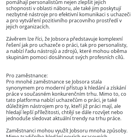
pomáhají personalistům nejen zlepšit jejich
schopnosti v oblasti náboru, ale také jim poskytují
nezbytné nástroje pro efektivní komunikaci s uchazeči
a pro vytváření pozitivního pracovního prostředí v
jejich organizacích.
Závěrem lze říci, že Jobsora představuje komplexní
řešení jak pro uchazeče o práci, tak pro personalisty,
a nabízí řadu nástrojů a zdrojů, které mohou oběma
skupinám pomoci dosáhnout svých profesních cílů.
Pro zaměstnance:
Pro mnohé zaměstnance se Jobsora stala
synonymem pro moderní přístup k hledání a získání
práce v současném konkurenčním trhu. Mimo to, co
tato platforma nabízí uchazečům o práci, je také
důležitým nástrojem pro ty, kteří již práci mají, ale
hledají lepší příležitosti, chtějí se dále rozvíjet nebo
jednoduše sledovat aktuální trendy na trhu práce.
Zaměstnanci mohou využít Jobsoru mnoha způsoby.
Mimo tradičního hledání nových pracovních