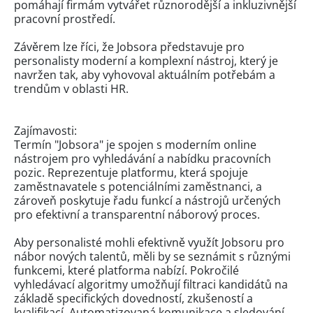
pomáhají firmám vytvářet různorodější a inkluzivnější
pracovní prostředí.
Závěrem lze říci, že Jobsora představuje pro
personalisty moderní a komplexní nástroj, který je
navržen tak, aby vyhovoval aktuálním potřebám a
trendům v oblasti HR.
Zajímavosti:
Termín "Jobsora" je spojen s moderním online
nástrojem pro vyhledávání a nabídku pracovních
pozic. Reprezentuje platformu, která spojuje
zaměstnavatele s potenciálními zaměstnanci, a
zároveň poskytuje řadu funkcí a nástrojů určených
pro efektivní a transparentní náborový proces.
Aby personalisté mohli efektivně využít Jobsoru pro
nábor nových talentů, měli by se seznámit s různými
funkcemi, které platforma nabízí. Pokročilé
vyhledávací algoritmy umožňují filtraci kandidátů na
základě specifických dovedností, zkušeností a
kvalifikací. Automatizovaná komunikace a sledování