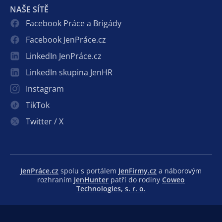
NAŠE SÍTĚ
Facebook Práce a Brigády
Facebook JenPráce.cz
LinkedIn JenPráce.cz
LinkedIn skupina JenHR
Instagram
TikTok
Twitter / X
JenPráce.cz
spolu s portálem
JenFirmy.cz
a náborovým
rozhraním
JenHunter
patří do rodiny
Coweo
Technologies, s. r. o.