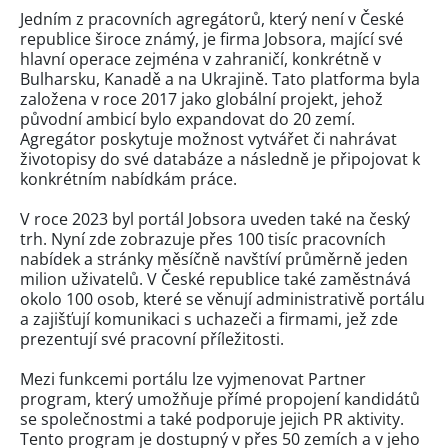
Jedním z pracovních agregátorů, který není v České
republice široce známý, je firma Jobsora, mající své
hlavní operace zejména v zahraničí, konkrétně v
Bulharsku, Kanadě a na Ukrajině. Tato platforma byla
založena v roce 2017 jako globální projekt, jehož
původní ambicí bylo expandovat do 20 zemí.
Agregátor poskytuje možnost vytvářet či nahrávat
životopisy do své databáze a následně je připojovat k
konkrétním nabídkám práce.
V roce 2023 byl portál Jobsora uveden také na český
trh. Nyní zde zobrazuje přes 100 tisíc pracovních
nabídek a stránky měsíčně navštíví průměrně jeden
milion uživatelů. V České republice také zaměstnává
okolo 100 osob, které se věnují administrativě portálu
a zajišťují komunikaci s uchazeči a firmami, jež zde
prezentují své pracovní příležitosti.
Mezi funkcemi portálu lze vyjmenovat Partner
program, který umožňuje přímé propojení kandidátů
se společnostmi a také podporuje jejich PR aktivity.
Tento program je dostupný v přes 50 zemích a v jeho