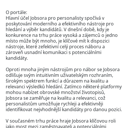
O portále:
Hlavní účel Jobsora pro personalisty spočívá v
poskytování moderního a efektivního nástroje pro
hledání a výběr kandidátů. V dnešní době, kdy je
konkurence na trhu práce vysoká a zájemců o jedno
místo může být mnoho, je klíčové mít k dispozici
nástroje, které zefektivní celý proces náboru a
zároveň usnadní komunikaci s potenciálními
kandidáty.
Oproti mnoha jiným nástrojům pro nábor se Jobsora
odlišuje svým intuitivním uživatelským rozhraním,
širokým spektrem funkcí a důrazem na kvalitu a
relevanci výsledků hledání. Zatímco některé platformy
mohou nabízet obrovské množství životopisů,
Jobsora se zaměřuje na kvalitu a relevanci, což
personalistům umožňuje rychleji a efektivněji
identifikovat nejvhodnější kandidáty pro danou pozici.
V současném trhu práce hraje Jobsora klíčovou roli
jako most mezi zaměstnavateli a potenciálními