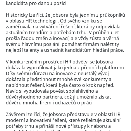
kandidáta pro danou pozici.
Historicky lze říci, že Jobsora byla jedním z průkopníků
v oblasti HR technologií. Od svého vzniku se
zaměřovala na vytváření řešení, která by odpovídala
aktuálním trendům a potřebám trhu. V průběhu let
prošla řadou změn a inovací, ale vždy zůstala věrná
svému hlavnímu poslání: pomáhat firmám nalézt ty
nejlepší talenty a usnadnit kandidátům hledání práce.
V konkurenčním prostředí HR odvětví se Jobsora
dokázala vyprofilovat jako jedna z předních platforem.
Díky svému důrazu na inovace a neustálý vývoj
dokázala předstihnout mnohé své konkurenty a
nabídnout řešení, která byla často o krok napřed.
Navíc si vybudovala pověst spolehlivého a
důvěryhodného partnera, což jí umožnilo získat
důvěru mnoha firem i uchazečů o práci.
Závěrem lze říci, že Jobsora představuje v oblasti HR
moderní a inovativní řešení, které reflektuje aktuální
potřeby trhu a přináší nové přístupy k náboru a