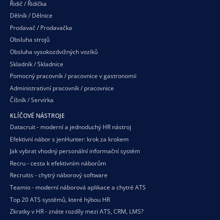
Řidič / Řidička
Dělník / Dělnice
Prodavač / Prodavačka
Obsluha strojů
Obsluha vysokozdvižných vozíků
Skladník / Skladnice
Pomocný pracovník / pracovnice v gastronomii
Administrativní pracovník / pracovnice
Číšník / Servírka
KLÍČOVÉ NÁSTROJE
Datacruit - moderní a jednoduchý HR nástroj
Efektivní nábor s jenHunter: krok za krokem
Jak vybrat vhodný personální informační systém
Recru - cesta k efektivním náborům
Recruitis - chytrý náborový software
Teamio - moderní náborová aplikace a chytré ATS
Top 20 ATS systémů, které hýbou HR
Zkratky v HR - znáte rozdíly mezi ATS, CRM, LMS?