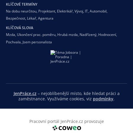
KLÍČOVÉ TERMÍNY
Na dobu neurčitou
,
Projektant
,
Elektrikář
,
Vývoj
,
IT
,
Automobil
,
Bezpečnost
,
Lékař
,
Agentura
KLÍČOVÁ SLOVA
Mzda
,
Ukončení prac. poměru
,
Hrubá mzda
,
Nadřízený
,
Hodnocení
,
Pochvala
,
Jsem personalista
JenPráce.cz
– nejoblíbenější místo, kde hledat práci a
zaměstnance. Využíváme cookies, viz
podmínky
.
Pracovní portál JenPráce.cz provozuje