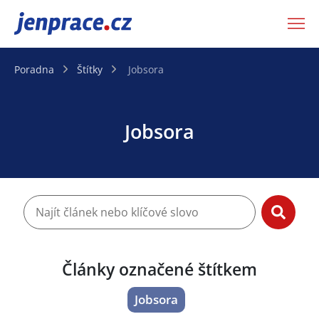
JenPráce.cz
Poradna
Štítky
Jobsora
Jobsora
Články označené štítkem
Jobsora