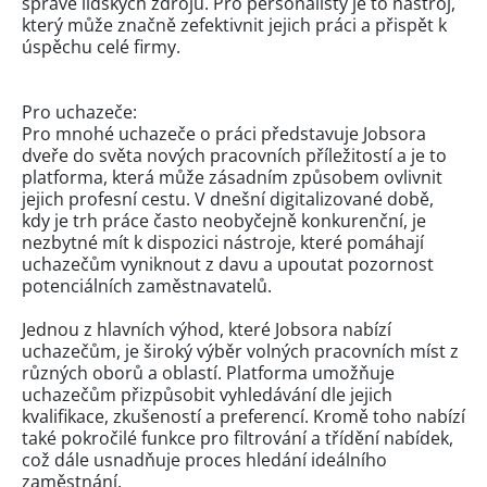
správě lidských zdrojů. Pro personalisty je to nástroj,
který může značně zefektivnit jejich práci a přispět k
úspěchu celé firmy.
Pro uchazeče:
Pro mnohé uchazeče o práci představuje Jobsora
dveře do světa nových pracovních příležitostí a je to
platforma, která může zásadním způsobem ovlivnit
jejich profesní cestu. V dnešní digitalizované době,
kdy je trh práce často neobyčejně konkurenční, je
nezbytné mít k dispozici nástroje, které pomáhají
uchazečům vyniknout z davu a upoutat pozornost
potenciálních zaměstnavatelů.
Jednou z hlavních výhod, které Jobsora nabízí
uchazečům, je široký výběr volných pracovních míst z
různých oborů a oblastí. Platforma umožňuje
uchazečům přizpůsobit vyhledávání dle jejich
kvalifikace, zkušeností a preferencí. Kromě toho nabízí
také pokročilé funkce pro filtrování a třídění nabídek,
což dále usnadňuje proces hledání ideálního
zaměstnání.