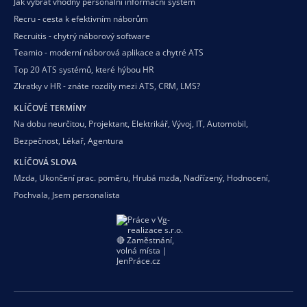
Jak vybrat vhodný personální informační systém
Recru - cesta k efektivním náborům
Recruitis - chytrý náborový software
Teamio - moderní náborová aplikace a chytré ATS
Top 20 ATS systémů, které hýbou HR
Zkratky v HR - znáte rozdíly mezi ATS, CRM, LMS?
KLÍČOVÉ TERMÍNY
Na dobu neurčitou
,
Projektant
,
Elektrikář
,
Vývoj
,
IT
,
Automobil
,
Bezpečnost
,
Lékař
,
Agentura
KLÍČOVÁ SLOVA
Mzda
,
Ukončení prac. poměru
,
Hrubá mzda
,
Nadřízený
,
Hodnocení
,
Pochvala
,
Jsem personalista