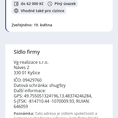
do 62 000 Kč
Plný úvazek
Vhodné také pro cizince
Zveřejněno: 19. května
Sídlo firmy
Vg-realizace s.r.o.
Náves 2
330 01 Kyšice
IČO: 09429760
Datová schránka: shug9zy
Další informace:
GPS: 49.755051324196,13.48374246284,
S-JTSK: -814710.44 -1070009.93, RUIAN:
646059
Poznámka:
Tato adresa je sídlem společnosti a