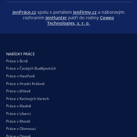
JenPráce.cz
spolu s portálem
JenFirmy.cz
a náborovým
rozhraním
JenHunter
patří do rodiny
Coweo
Technologies, s. r. o.
NABÍDKY PRÁCE
Práce v Brně
Práce v Českých Budějovicích
Práce v Havířově
Práce v Hradci Králové
Práce v Jihlavě
Práce v Karlových Varech
Práce v Kladně
Práce v Liberci
Práce v Mostě
Práce v Olomouci
Práce v Opavě