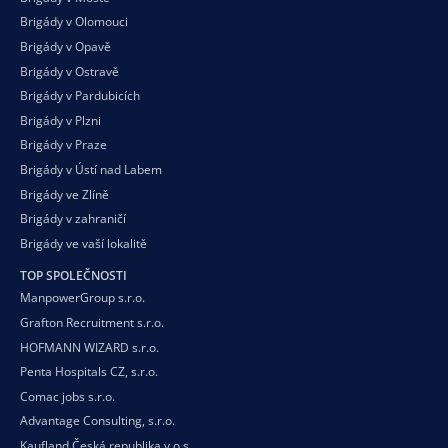
Brigády v Olomouci
Brigády v Opavě
Brigády v Ostravě
Brigády v Pardubicích
Brigády v Plzni
Brigády v Praze
Brigády v Ústí nad Labem
Brigády ve Zlíně
Brigády v zahraničí
Brigády ve vaší
lokalitě
TOP SPOLEČNOSTI
ManpowerGroup s.r.o.
Grafton Recruitment s.r.o.
HOFMANN WIZARD s.r.o.
Penta Hospitals CZ, s.r.o.
Comac jobs s.r.o.
Advantage Consulting, s.r.o.
Kaufland Česká republika v.o.s.