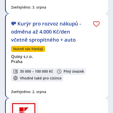
Zveřejněno: 3. srpna
💸 Kurýr pro rozvoz nákupů -
odměna až 4.000 Kč/den
včetně spropitného + auto
Nutně vás hledají
Quixy s.r.o.
Praha
35 000 – 100 000 Kč
Plný úvazek
Vhodné také pro cizince
Zveřejněno: 2. srpna