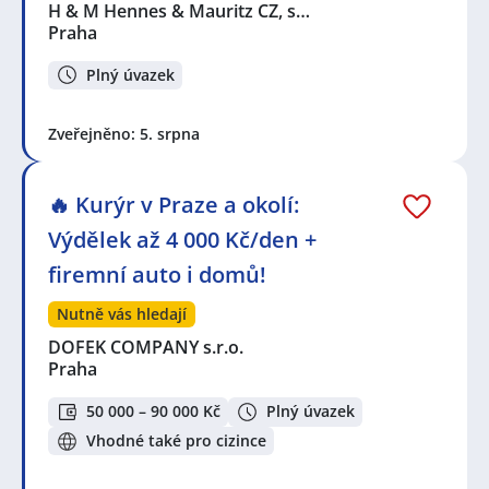
H & M Hennes & Mauritz CZ, s…
Praha
Plný úvazek
Zveřejněno: 5. srpna
🔥 Kurýr v Praze a okolí:
Výdělek až 4 000 Kč/den +
firemní auto i domů!
Nutně vás hledají
DOFEK COMPANY s.r.o.
Praha
50 000 – 90 000 Kč
Plný úvazek
Vhodné také pro cizince