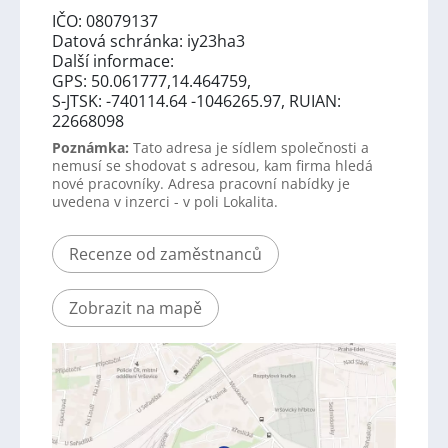
IČO: 08079137
Datová schránka: iy23ha3
Další informace:
GPS: 50.061777,14.464759,
S-JTSK: -740114.64 -1046265.97, RUIAN:
22668098
Poznámka:
Tato adresa je sídlem společnosti a
nemusí se shodovat s adresou, kam firma hledá
nové pracovníky. Adresa pracovní nabídky je
uvedena v inzerci - v poli Lokalita.
Recenze od zaměstnanců
Zobrazit na mapě