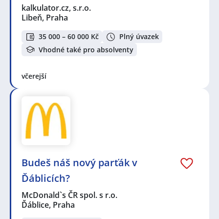
kalkulator.cz, s.r.o.
Libeň, Praha
35 000 – 60 000 Kč
Plný úvazek
Vhodné také pro absolventy
včerejší
Budeš náš nový parťák v
Ďáblicích?
McDonald`s ČR spol. s r.o.
Ďáblice, Praha