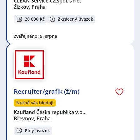
CLEAN Service CZ,spol. s r.o.
Žižkov, Praha
28 000 Kč
Zkrácený úvazek
Zveřejněno: 5. srpna
Recruiter/grafik (ž/m)
Nutně vás hledají
Kaufland Česká republika v.o…
Břevnov, Praha
Plný úvazek