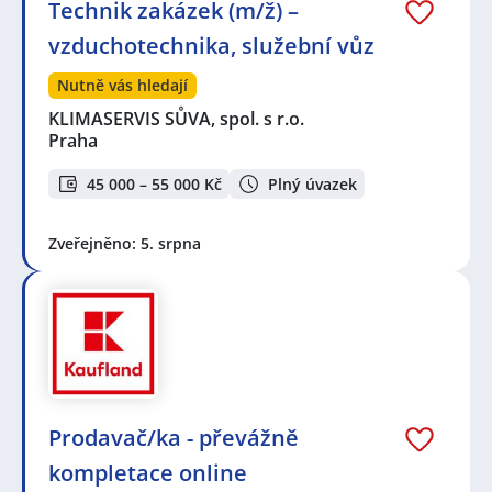
Technik zakázek (m/ž) –
vzduchotechnika, služební vůz
Nutně vás hledají
KLIMASERVIS SŮVA, spol. s r.o.
Praha
45 000 – 55 000 Kč
Plný úvazek
Zveřejněno: 5. srpna
Prodavač/ka - převážně
kompletace online