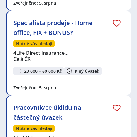
Zveřejněno: 5. srpna
Specialista prodeje - Home
office, FIX + BONUSY
Nutně vás hledají
4Life Direct Insurance…
Celá ČR
23 000 – 60 000 Kč
Plný úvazek
Zveřejněno: 5. srpna
Pracovník/ce úklidu na
částečný úvazek
Nutně vás hledají