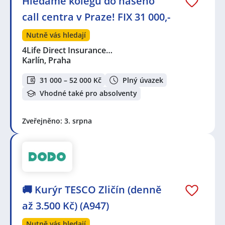
Hledáme kolegu do našeho
call centra v Praze! FIX 31 000,-
Nutně vás hledají
4Life Direct Insurance…
Karlín, Praha
31 000 – 52 000 Kč
Plný úvazek
Vhodné také pro absolventy
Zveřejněno: 3. srpna
🚚 Kurýr TESCO Zličín (denně
až 3.500 Kč) (A947)
Nutně vás hledají