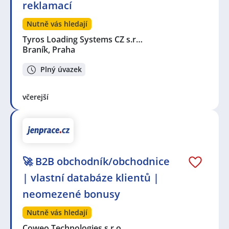
reklamací
Nutně vás hledají
Tyros Loading Systems CZ s.r…
Braník, Praha
Plný úvazek
včerejší
🚀 B2B obchodník/obchodnice
| vlastní databáze klientů |
neomezené bonusy
Nutně vás hledají
Coweo Technologies s.r.o.