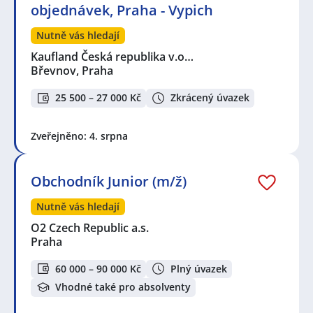
objednávek, Praha - Vypich
Nutně vás hledají
Kaufland Česká republika v.o…
Břevnov, Praha
25 500 – 27 000 Kč
Zkrácený úvazek
Zveřejněno: 4. srpna
Obchodník Junior (m/ž)
Nutně vás hledají
O2 Czech Republic a.s.
Praha
60 000 – 90 000 Kč
Plný úvazek
Vhodné také pro absolventy