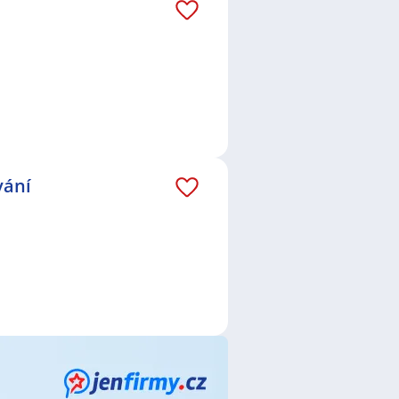
áš email dostávejte aktuální
4Life Direct Insurance Services
.o.
,
PEPITO s.r.o.
,
Cayamant Corp
 Hennes & Mauritz CZ, s.r.o.
,
ika v.o.s.
,
DAILY CONNECT s.r.o.
,
blic a.s.
,
Střední škola služeb a
Czech vzdělávání s.r.o.
,
Mankato
vání
 s.r.o.
,
DKV EURO SERVICE s.r.o.
,
ading Systems CZ s.r.o.
,
TESCOMA
anizace
,
Metrostav a.s.
,
NOVÁK
.r.o.
,
Manuvia Expert Recruitment
ert Česká republika, s.r.o.
,
JISTU
rocodille ČR
,
INDEX NOSLUŠ s.r.o.
,
 Česká republika s.r.o.
,
3plus
tment s.r.o.
ce
,
Pracovník / pracovnice správy
/ Team leader
,
Dopravce /