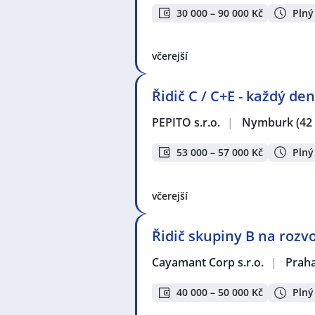
30 000 – 90 000 Kč
Plný
včerejší
Řidič C / C+E - každý d
PEPITO s.r.o.
|
Nymburk
(42
53 000 – 57 000 Kč
Plný
včerejší
Řidič skupiny B na rozv
Cayamant Corp s.r.o.
|
Prah
40 000 – 50 000 Kč
Plný