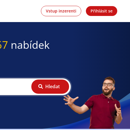
Vstup inzerenti
Přihlásit se
67
nabídek
Hledat