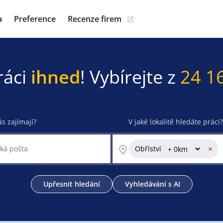
a
Preference
Recenze firem
ráci
ihned
! Vybírejte z
24 1
ás zajímají?
V jaké lokalitě hledáte práci?
×
Obříství
Upřesnit hledání
Vyhledávání s AI