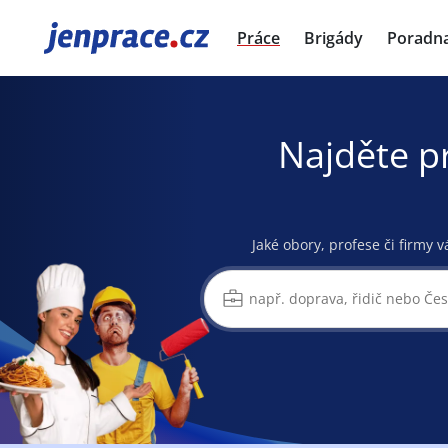
JenPráce.cz
Práce
Brigády
Poradn
Najděte p
Jaké obory, profese či firmy v