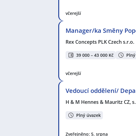
včerejší
Manager/ka Směny Pope
Rex Concepts PLK Czech s.r.o.
39 000 – 43 000 Kč
Plný
včerejší
Vedoucí oddělení/ Dep
H & M Hennes & Mauritz CZ, s.
Plný úvazek
Zveřejněno: 5. srpna