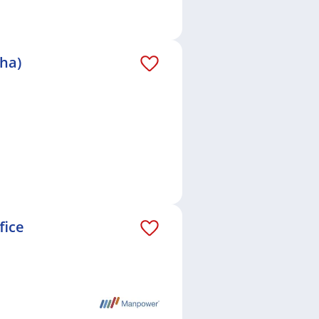
aha)
fice