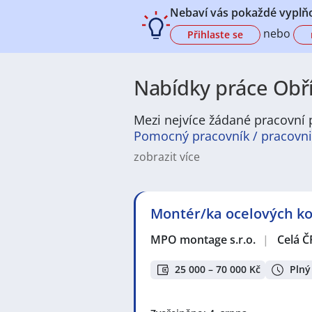
Nebaví vás pokaždé vyplňo
nebo
Přihlaste se
Nabídky práce Obřís
Mezi nejvíce žádané pracovní p
Pomocný pracovník / pracovni
zobrazit více
V Obříství najdete rozumně širok
obory jako lehký průmysl, logistik
řemeslníci, technici, administrativ
Montér/ka ocelových kon
aktuální pracovní nabídky vhodné 
Obříství je příjemné místo k živ
MPO montage s.r.o.
|
Celá Č
vybavenost, přehledné sousedské 
je vhodné i pro dojíždějící, kteř
25 000 – 70 000 Kč
Plný
Z profesního pohledu má Obříství 
pro okolní obce. Rozvoj stavebnic