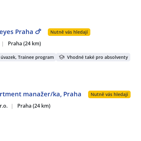
yes Praha 🍗
Nutně vás hledají
|
Praha
(24 km)
 úvazek, Trainee program
Vhodné také pro absolventy
artment manažer/ka, Praha
Nutně vás hledají
r.o.
|
Praha
(24 km)