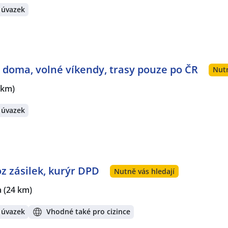
 úvazek
en doma, volné víkendy, trasy pouze po ČR
Nutn
 km)
 úvazek
oz zásilek, kurýr DPD
Nutně vás hledají
a
(24 km)
 úvazek
Vhodné také pro cizince