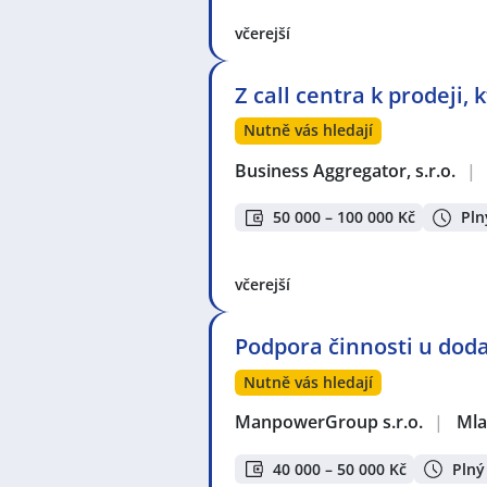
včerejší
Z call centra k prodeji,
Nutně vás hledají
Business Aggregator, s.r.o.
|
50 000 – 100 000 Kč
Pln
včerejší
Podpora činnosti u doda
Nutně vás hledají
ManpowerGroup s.r.o.
|
Mla
40 000 – 50 000 Kč
Plný