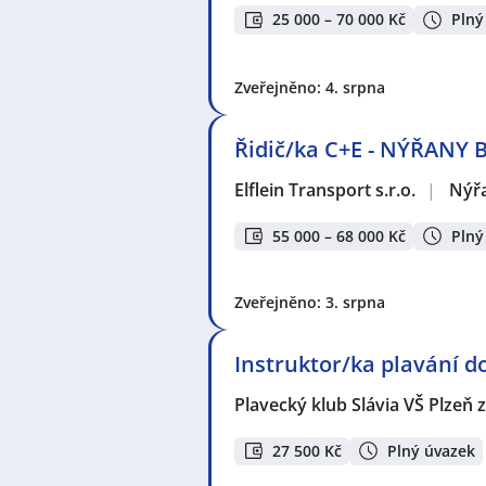
25 000 – 70 000 Kč
Plný
Zveřejněno: 4. srpna
Řidič/ka C+E - NÝŘANY 
Elflein Transport s.r.o.
|
Nýř
55 000 – 68 000 Kč
Plný
Zveřejněno: 3. srpna
Instruktor/ka plavání d
Plavecký klub Slávia VŠ Plzeň z
27 500 Kč
Plný úvazek