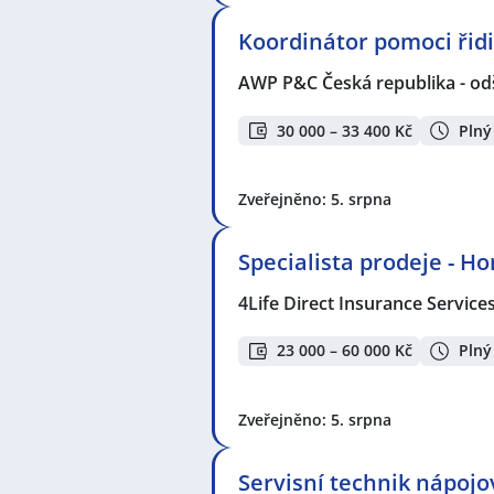
Koordinátor pomoci ři
AWP P&C Česká republika - od
30 000 – 33 400 Kč
Plný
Zveřejněno: 5. srpna
Specialista prodeje - H
4Life Direct Insurance Service
23 000 – 60 000 Kč
Plný
Zveřejněno: 5. srpna
Servisní technik nápoj