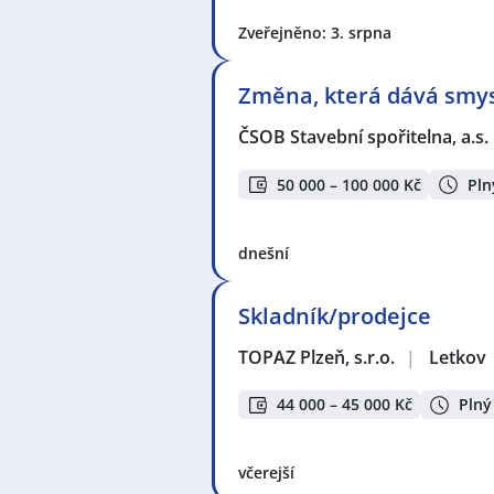
Zveřejněno: 3. srpna
Změna, která dává smysl
ČSOB Stavební spořitelna, a.s.
50 000 – 100 000 Kč
Pln
dnešní
Skladník/prodejce
TOPAZ Plzeň, s.r.o.
|
Letkov
44 000 – 45 000 Kč
Plný
včerejší