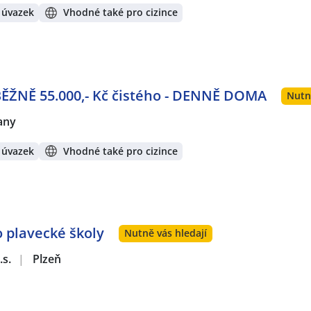
 úvazek
Vhodné také pro cizince
BĚŽNĚ 55.000,- Kč čistého - DENNĚ DOMA
Nutn
any
 úvazek
Vhodné také pro cizince
o plavecké školy
Nutně vás hledají
.s.
|
Plzeň