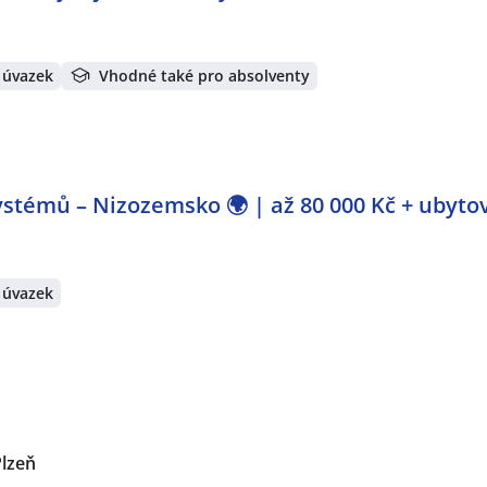
 úvazek
Vhodné také pro absolventy
stémů – Nizozemsko 🌍 | až 80 000 Kč + ubyto
 úvazek
Plzeň