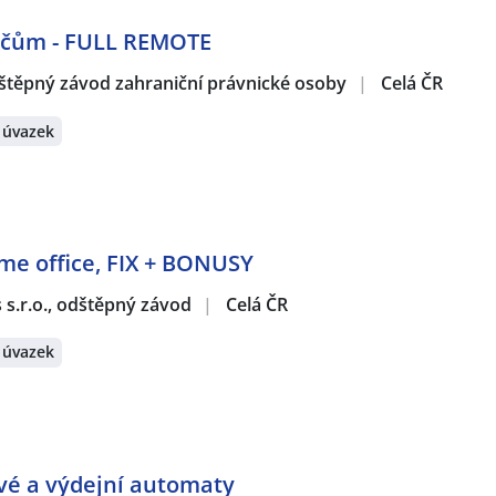
dičům - FULL REMOTE
štěpný závod zahraniční právnické osoby
|
Celá ČR
 úvazek
ome office, FIX + BONUSY
s s.r.o., odštěpný závod
|
Celá ČR
 úvazek
ové a výdejní automaty