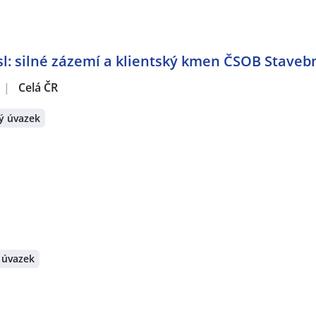
: silné zázemí a klientský kmen ČSOB Stavebn
|
Celá ČR
ý úvazek
 úvazek