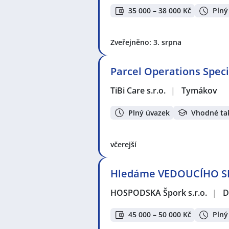
35 000 – 38 000 Kč
Plný
Zveřejněno: 3. srpna
Parcel Operations Speci
TiBi Care s.r.o.
|
Tymákov
Plný úvazek
Vhodné ta
včerejší
Hledáme VEDOUCÍHO S
HOSPODSKA Špork s.r.o.
|
D
45 000 – 50 000 Kč
Plný