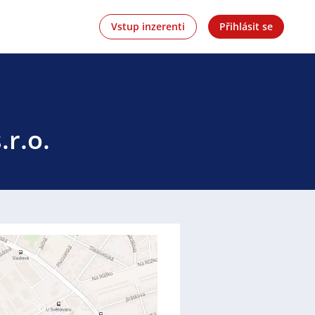
Vstup inzerenti
Přihlásit se
.r.o.