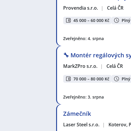
Provendia s.r.o.
|
Celá ČR
45 000 – 60 000 Kč
Plný
Zveřejněno: 4. srpna
🔧 Montér regálových sy
MarkZPro s.r.o.
|
Celá ČR
70 000 – 80 000 Kč
Plný
Zveřejněno: 3. srpna
Zámečník
Laser Steel s.r.o.
|
Koterov, 