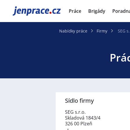
JenPráce.cz
Práce
Brigády
Poradn
Nabídky práce
Firmy
SEG s.
Prác
Sídlo firmy
SEG s.r.o.
Skladová 1843/4
326 00 Plzeň