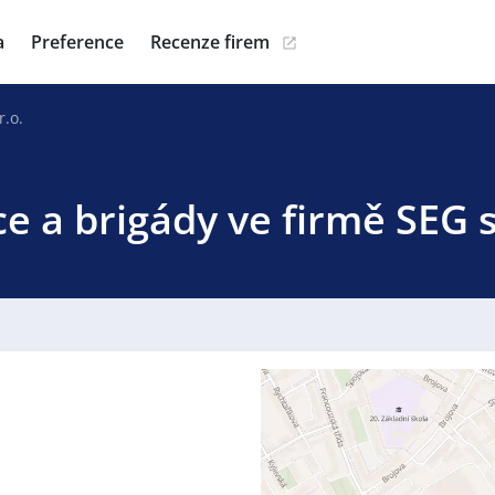
a
Preference
Recenze firem
r.o.
e a brigády ve firmě SEG s