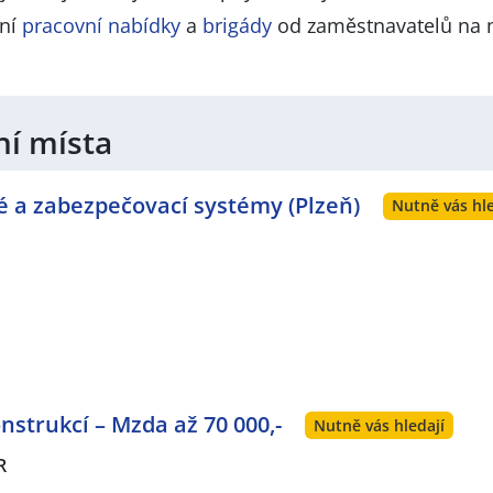
lní
pracovní nabídky
a
brigády
od zaměstnavatelů na 
ní místa
vé a zabezpečovací systémy (Plzeň)
Nutně vás hle
strukcí – Mzda až 70 000,-
Nutně vás hledají
R