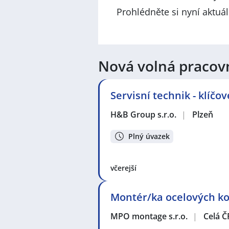
Prohlédněte si nyní aktuá
Nová volná pracov
Servisní technik - klíčo
H&B Group s.r.o.
|
Plzeň
Plný úvazek
včerejší
Montér/ka ocelových kon
MPO montage s.r.o.
|
Celá Č