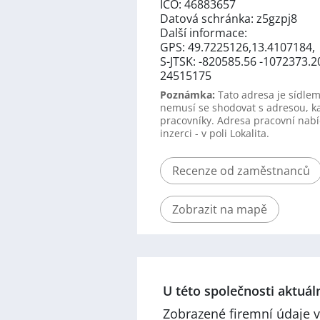
IČO: 46883657
Datová schránka: z5gzpj8
Další informace:
GPS: 49.7225126,13.4107184,
S-JTSK: -820585.56 -1072373.2
24515175
Poznámka:
Tato adresa je sídlem
nemusí se shodovat s adresou, k
pracovníky. Adresa pracovní nabí
inzerci - v poli Lokalita.
Recenze od zaměstnanců
Zobrazit na mapě
U této společnosti aktuá
Zobrazené firemní údaje v