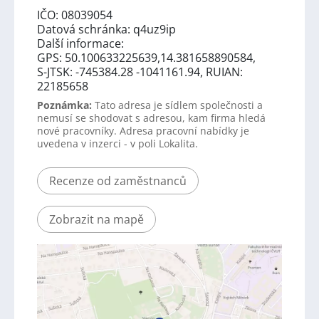
IČO: 08039054
Datová schránka: q4uz9ip
Další informace:
GPS: 50.100633225639,14.381658890584,
S-JTSK: -745384.28 -1041161.94, RUIAN:
22185658
Poznámka:
Tato adresa je sídlem společnosti a
nemusí se shodovat s adresou, kam firma hledá
nové pracovníky. Adresa pracovní nabídky je
uvedena v inzerci - v poli Lokalita.
Recenze od zaměstnanců
Zobrazit na mapě