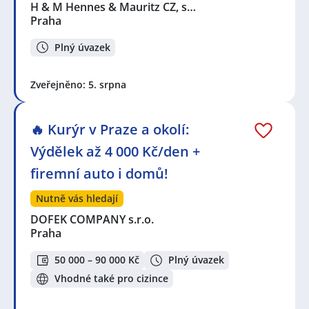
H & M Hennes & Mauritz CZ, s…
Praha
Plný úvazek
Zveřejněno: 5. srpna
🔥 Kurýr v Praze a okolí:
Výdělek až 4 000 Kč/den +
firemní auto i domů!
Nutně vás hledají
DOFEK COMPANY s.r.o.
Praha
50 000 – 90 000 Kč
Plný úvazek
Vhodné také pro cizince