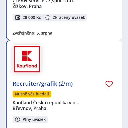
CLEAN Service CZ,spol. s r.o.
Žižkov, Praha
28 000 Kč
Zkrácený úvazek
Zveřejněno: 5. srpna
Recruiter/grafik (ž/m)
Nutně vás hledají
Kaufland Česká republika v.o…
Břevnov, Praha
Plný úvazek