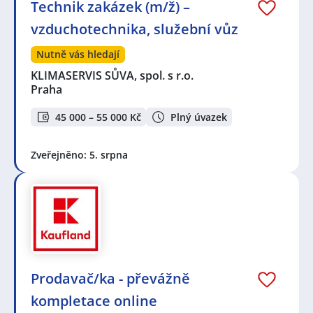
Technik zakázek (m/ž) –
vzduchotechnika, služební vůz
Nutně vás hledají
KLIMASERVIS SŮVA, spol. s r.o.
Praha
45 000 – 55 000 Kč
Plný úvazek
Zveřejněno: 5. srpna
Prodavač/ka - převážně
kompletace online