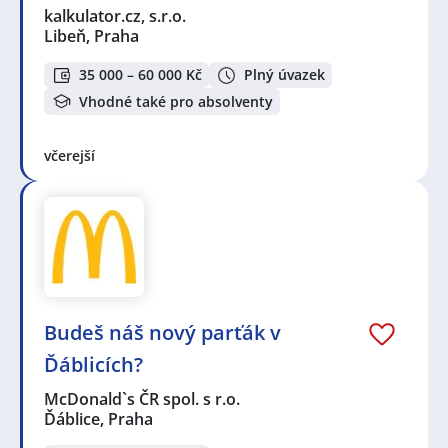
kalkulator.cz, s.r.o.
Libeň, Praha
35 000 – 60 000 Kč
Plný úvazek
Vhodné také pro absolventy
včerejší
Budeš náš nový parťák v
Ďáblicích?
McDonald`s ČR spol. s r.o.
Ďáblice, Praha