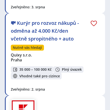
Zveřejněno: 3. srpna
💸 Kurýr pro rozvoz nákupů -
odměna až 4.000 Kč/den
včetně spropitného + auto
Nutně vás hledají
Quixy s.r.o.
Praha
35 000 – 100 000 Kč
Plný úvazek
Vhodné také pro cizince
Zveřejněno: 2. srpna