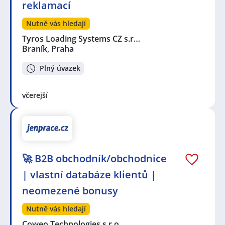
reklamací
Nutně vás hledají
Tyros Loading Systems CZ s.r…
Braník, Praha
Plný úvazek
včerejší
🚀 B2B obchodník/obchodnice
| vlastní databáze klientů |
neomezené bonusy
Nutně vás hledají
Coweo Technologies s.r.o.