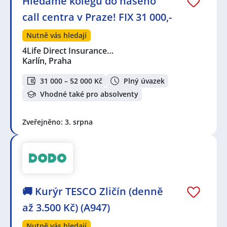
Hledáme kolegu do našeho
call centra v Praze! FIX 31 000,-
Nutně vás hledají
4Life Direct Insurance…
Karlín, Praha
31 000 – 52 000 Kč
Plný úvazek
Vhodné také pro absolventy
Zveřejněno: 3. srpna
🚚 Kurýr TESCO Zličín (denně
až 3.500 Kč) (A947)
Nutně vás hledají