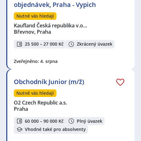
objednávek, Praha - Vypich
Nutně vás hledají
Kaufland Česká republika v.o…
Břevnov, Praha
25 500 – 27 000 Kč
Zkrácený úvazek
Zveřejněno: 4. srpna
Obchodník Junior (m/ž)
Nutně vás hledají
O2 Czech Republic a.s.
Praha
60 000 – 90 000 Kč
Plný úvazek
Vhodné také pro absolventy