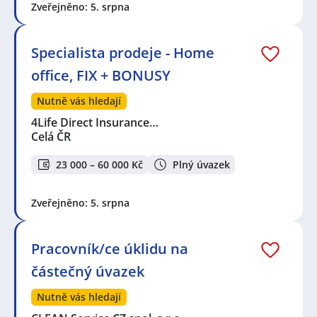
Zveřejněno: 5. srpna
Specialista prodeje - Home
office, FIX + BONUSY
Nutně vás hledají
4Life Direct Insurance…
Celá ČR
23 000 – 60 000 Kč
Plný úvazek
Zveřejněno: 5. srpna
Pracovník/ce úklidu na
částečný úvazek
Nutně vás hledají