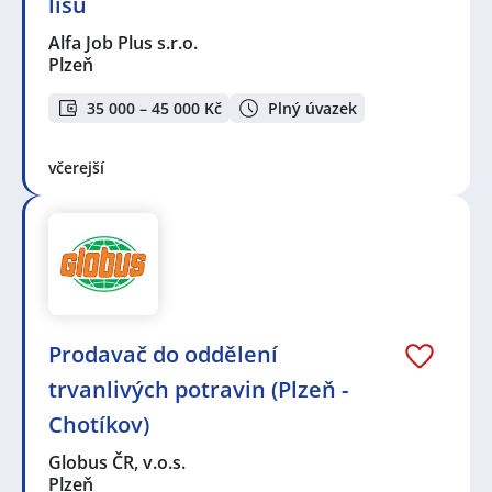
lisu
Alfa Job Plus s.r.o.
Plzeň
35 000 – 45 000 Kč
Plný úvazek
včerejší
Prodavač do oddělení
trvanlivých potravin (Plzeň -
Chotíkov)
Globus ČR, v.o.s.
Plzeň