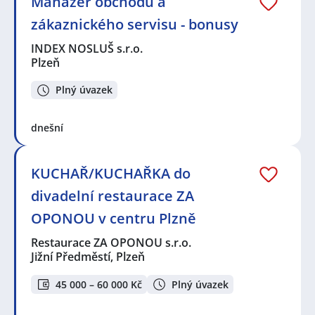
Manažer obchodu a
zákaznického servisu - bonusy
INDEX NOSLUŠ s.r.o.
Plzeň
Plný úvazek
dnešní
KUCHAŘ/KUCHAŘKA do
divadelní restaurace ZA
OPONOU v centru Plzně
Restaurace ZA OPONOU s.r.o.
Jižní Předměstí, Plzeň
45 000 – 60 000 Kč
Plný úvazek