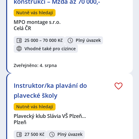
konstrukcí – Mzda až 70 000,-
Nutně vás hledají
MPO montage s.r.o.
Celá ČR
25 000 – 70 000 Kč
Plný úvazek
Vhodné také pro cizince
Zveřejněno: 4. srpna
Instruktor/ka plavání do
plavecké školy
Nutně vás hledají
Plavecký klub Slávia VŠ Plzeň…
Plzeň
27 500 Kč
Plný úvazek