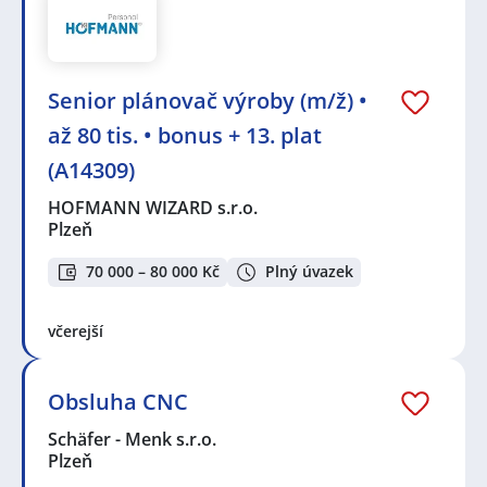
Senior plánovač výroby (m/ž) •
až 80 tis. • bonus + 13. plat
(A14309)
HOFMANN WIZARD s.r.o.
Plzeň
70 000 – 80 000 Kč
Plný úvazek
včerejší
Obsluha CNC
Schäfer - Menk s.r.o.
Plzeň