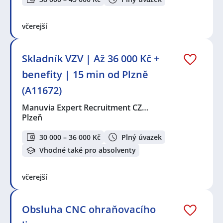
včerejší
Skladník VZV | Až 36 000 Kč +
benefity | 15 min od Plzně
(A11672)
Manuvia Expert Recruitment CZ…
Plzeň
30 000 – 36 000 Kč
Plný úvazek
Vhodné také pro absolventy
včerejší
Obsluha CNC ohraňovacího