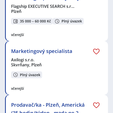
Flagship EXECUTIVE SEARCH s.r…
Plzeň
35 000 – 60 000 Kč
Plný úvazek
včerejší
Marketingový specialista
Axilogi s.r.o.
Skvrňany, Plzeň
Plný úvazek
včerejší
Prodavač/ka - Plzeň, Americká
(35 hodin/týden - mzda po 2