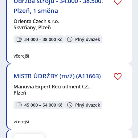
Údržba strojů - 34.000 - 38.500,
Plzeň, 1 směna
Orienta Czech s.r.o.
Skvrňany, Plzeň
34 000 – 38 000 Kč
Plný úvazek
včerejší
MISTR ÚDRŽBY (m/ž) (A11663)
Manuvia Expert Recruitment CZ…
Plzeň
45 000 – 54 000 Kč
Plný úvazek
včerejší