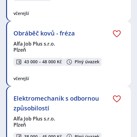
včerejší
Obráběč kovů - fréza
Alfa Job Plus s.r.o.
Plzeň
43 000 – 48 000 Kč
Plný úvazek
včerejší
Elektromechanik s odbornou
způsobilostí
Alfa Job Plus s.r.o.
Plzeň
38 000 – 45 000 Kč
Plný úvazek