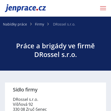
JenPráce.cz
Nabídky práce
Firmy
DRossel s.r.o.
Práce a brigády ve firmě
DRossel s.r.o.
Sídlo firmy
DRossel s.r.o.
Višňová 92
330 08 Zruč-Senec