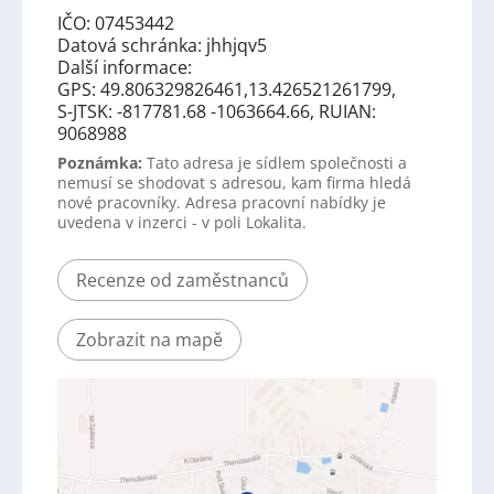
IČO: 07453442
Datová schránka: jhhjqv5
Další informace:
GPS: 49.806329826461,13.426521261799,
S-JTSK: -817781.68 -1063664.66, RUIAN:
9068988
Poznámka:
Tato adresa je sídlem společnosti a
nemusí se shodovat s adresou, kam firma hledá
nové pracovníky. Adresa pracovní nabídky je
uvedena v inzerci - v poli Lokalita.
Recenze od zaměstnanců
Zobrazit na mapě