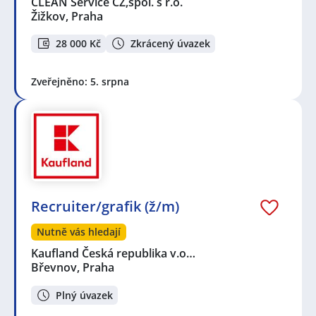
CLEAN Service CZ,spol. s r.o.
Žižkov, Praha
28 000 Kč
Zkrácený úvazek
Zveřejněno: 5. srpna
Recruiter/grafik (ž/m)
Nutně vás hledají
Kaufland Česká republika v.o…
Břevnov, Praha
Plný úvazek