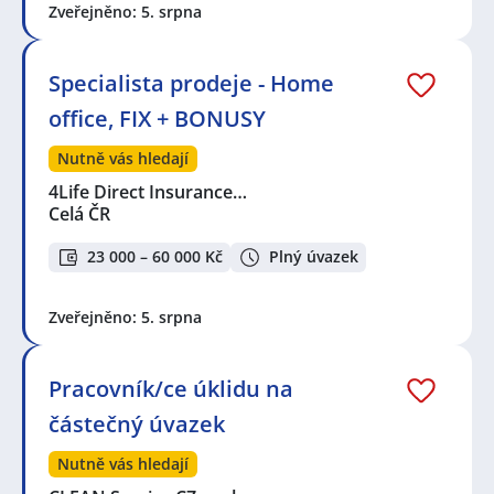
Zveřejněno: 5. srpna
Specialista prodeje - Home
office, FIX + BONUSY
Nutně vás hledají
4Life Direct Insurance…
Celá ČR
23 000 – 60 000 Kč
Plný úvazek
Zveřejněno: 5. srpna
Pracovník/ce úklidu na
částečný úvazek
Nutně vás hledají