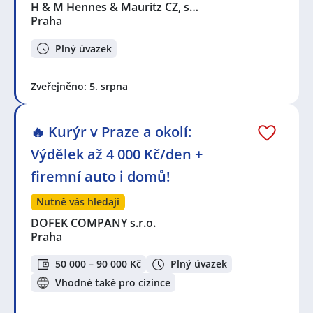
H & M Hennes & Mauritz CZ, s…
Praha
Plný úvazek
Zveřejněno: 5. srpna
🔥 Kurýr v Praze a okolí:
Výdělek až 4 000 Kč/den +
firemní auto i domů!
Nutně vás hledají
DOFEK COMPANY s.r.o.
Praha
50 000 – 90 000 Kč
Plný úvazek
Vhodné také pro cizince