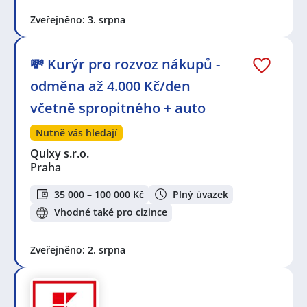
Zveřejněno: 3. srpna
💸 Kurýr pro rozvoz nákupů -
odměna až 4.000 Kč/den
včetně spropitného + auto
Nutně vás hledají
Quixy s.r.o.
Praha
35 000 – 100 000 Kč
Plný úvazek
Vhodné také pro cizince
Zveřejněno: 2. srpna