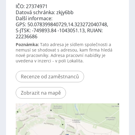
IČO: 27374971
Datová schránka: zkjy6bb
Další informace:
GPS: 50.078399840729,14.323272040748,
S-JTSK: -749893.84 -1043051.13, RUIAN:
22236686
Poznámka:
Tato adresa je sídlem společnosti a
nemusí se shodovat s adresou, kam firma hledá
nové pracovníky. Adresa pracovní nabídky je
uvedena v inzerci - v poli Lokalita.
Recenze od zaměstnanců
Zobrazit na mapě