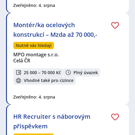
Zveřejněno: 4. srpna
Montér/ka ocelových
konstrukcí – Mzda až 70 000,-
Nutně vás hledají
MPO montage s.r.o.
Celá ČR
25 000 – 70 000 Kč
Plný úvazek
Vhodné také pro cizince
Zveřejněno: 4. srpna
HR Recruiter s náborovým
příspěvkem