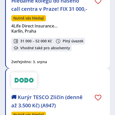
Hledáme kolegu do našeho
call centra v Praze! FIX 31 000,-
Nutně vás hledají
4Life Direct Insurance…
Karlín, Praha
31 000 – 52 000 Kč
Plný úvazek
Vhodné také pro absolventy
Zveřejněno: 3. srpna
🚚 Kurýr TESCO Zličín (denně
až 3.500 Kč) (A947)
Nutně vás hledají