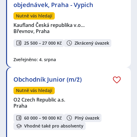
objednávek, Praha - Vypich
Nutně vás hledají
Kaufland Česká republika v.o…
Břevnov, Praha
25 500 – 27 000 Kč
Zkrácený úvazek
Zveřejněno: 4. srpna
Obchodník Junior (m/ž)
Nutně vás hledají
O2 Czech Republic a.s.
Praha
60 000 – 90 000 Kč
Plný úvazek
Vhodné také pro absolventy