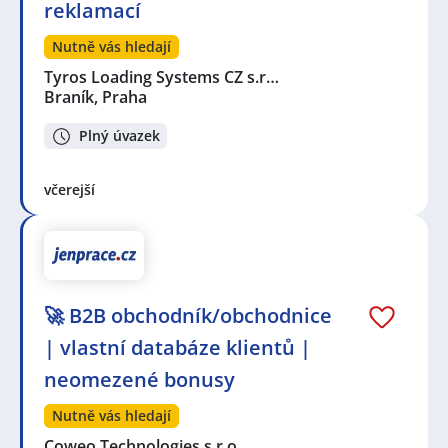
reklamací
Nutně vás hledají
Tyros Loading Systems CZ s.r…
Braník, Praha
Plný úvazek
včerejší
🚀 B2B obchodník/obchodnice
| vlastní databáze klientů |
neomezené bonusy
Nutně vás hledají
Coweo Technologies s.r.o.