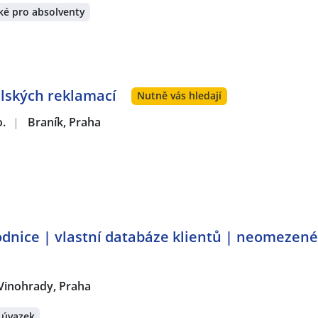
ké pro absolventy
lských reklamací
Nutně vás hledají
o.
|
Braník, Praha
dnice | vlastní databáze klientů | neomezen
Vinohrady, Praha
 úvazek