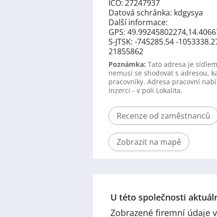
IČO: 27247937
Datová schránka: kdgysya
Další informace:
GPS: 49.99245802274,14.4066
S-JTSK: -745285.54 -1053338.2
21855862
Poznámka:
Tato adresa je sídlem
nemusí se shodovat s adresou, k
pracovníky. Adresa pracovní nabí
inzerci - v poli Lokalita.
Recenze od zaměstnanců
Zobrazit na mapě
U této společnosti aktuá
Zobrazené firemní údaje v