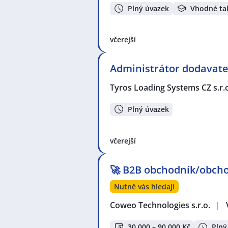
Plný úvazek
Vhodné ta
včerejší
Administrátor dodavate
Tyros Loading Systems CZ s.r.
Plný úvazek
včerejší
🚀 B2B obchodník/obcho
Nutně vás hledají
Coweo Technologies s.r.o.
|
30 000 – 90 000 Kč
Plný