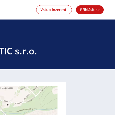
Vstup inzerenti
Přihlásit se
IC s.r.o.