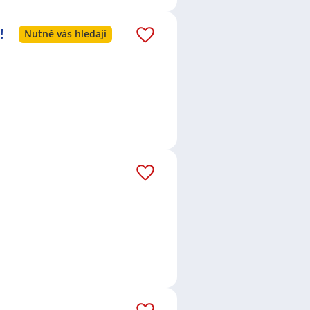
!
Nutně vás hledají