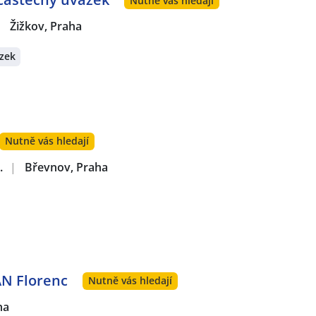
Nutně vás hledají
|
Žižkov, Praha
zek
Nutně vás hledají
.
|
Břevnov, Praha
AN Florenc
Nutně vás hledají
ha