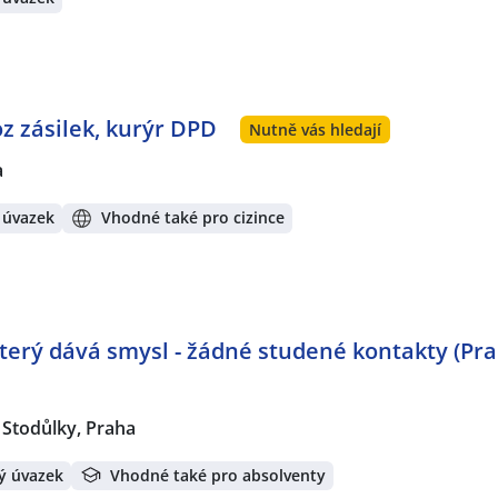
oz zásilek, kurýr DPD
Nutně vás hledají
a
 úvazek
Vhodné také pro cizince
 který dává smysl - žádné studené kontakty (Pr
Stodůlky, Praha
ý úvazek
Vhodné také pro absolventy