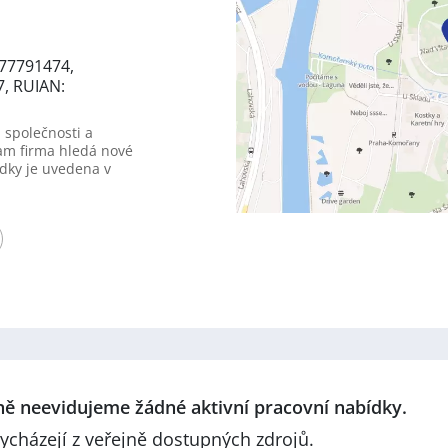
77791474,
7, RUIAN:
 společnosti a
am firma hledá nové
dky je uvedena v
lně neevidujeme žádné aktivní pracovní nabídky.
ycházejí z veřejně dostupných zdrojů.