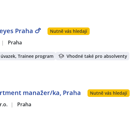
yes Praha 🍗
Nutně vás hledají
|
Praha
 úvazek, Trainee program
Vhodné také pro absolventy
artment manažer/ka, Praha
Nutně vás hledají
r.o.
|
Praha