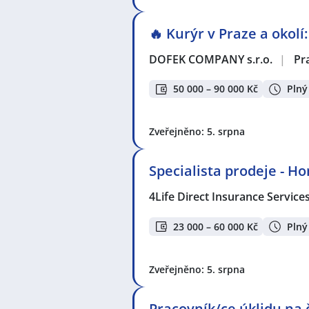
🔥 Kurýr v Praze a okolí
DOFEK COMPANY s.r.o.
|
Pr
50 000 – 90 000 Kč
Plný
Zveřejněno: 5. srpna
Specialista prodeje - H
4Life Direct Insurance Service
23 000 – 60 000 Kč
Plný
Zveřejněno: 5. srpna
Pracovník/ce úklidu na