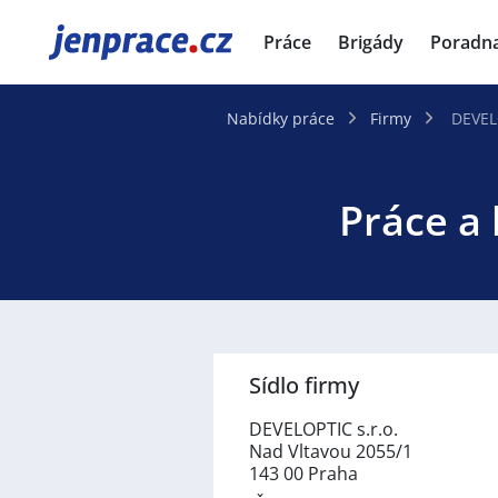
JenPráce.cz
Práce
Brigády
Poradn
Nabídky práce
Firmy
DEVELO
Práce a 
Sídlo firmy
DEVELOPTIC s.r.o.
Nad Vltavou 2055/1
143 00 Praha