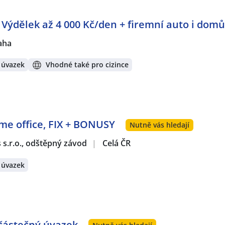
: Výdělek až 4 000 Kč/den + firemní auto i domů
aha
 úvazek
Vhodné také pro cizince
ome office, FIX + BONUSY
Nutně vás hledají
s s.r.o., odštěpný závod
|
Celá ČR
 úvazek
 částečný úvazek