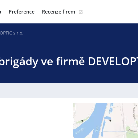
a
Preference
Recenze firem
PTIC s.r.o.
brigády ve firmě DEVELOPT