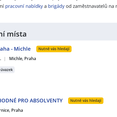
lní
pracovní nabídky
a
brigády
od zaměstnavatelů na 
ní místa
aha - Michle
Nutně vás hledají
.
|
Michle, Praha
 úvazek
 VHODNÉ PRO ABSOLVENTY
Nutně vás hledají
rnice, Praha