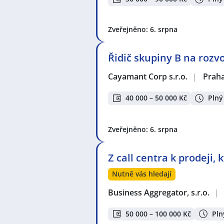
Zveřejněno: 6. srpna
Řidič skupiny B na rozv
Cayamant Corp s.r.o.
|
Prah
40 000 – 50 000 Kč
Plný
Zveřejněno: 6. srpna
Z call centra k prodeji,
Nutně vás hledají
Business Aggregator, s.r.o.
|
50 000 – 100 000 Kč
Pln