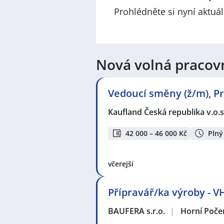
Prohlédněte si nyní aktuá
Nová volná pracov
Vedoucí směny (ž/m), Pr
Kaufland Česká republika v.o.s
42 000 – 46 000 Kč
Plný
včerejší
Přípravář/ka výroby -
BAUFERA s.r.o.
|
Horní Poče