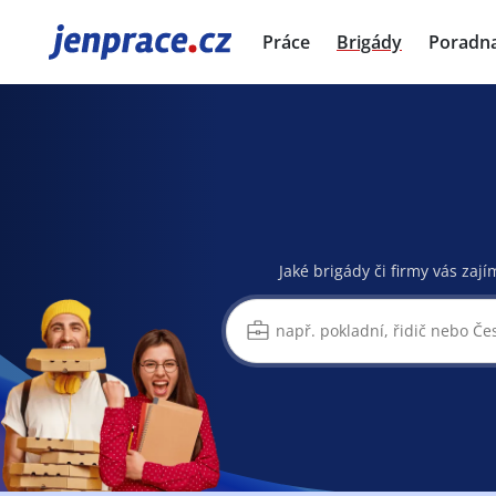
JenPráce.cz
Práce
Brigády
Poradn
Jaké brigády či firmy vás zají