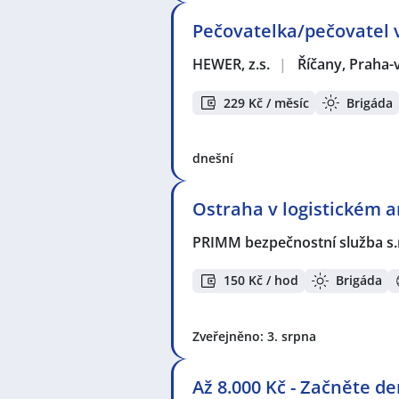
Pečovatelka/pečovatel v
HEWER, z.s.
|
Říčany, Praha
229 Kč / měsíc
Brigáda
dnešní
Ostraha v logistickém ar
PRIMM bezpečnostní služba s.
150 Kč / hod
Brigáda
Zveřejněno: 3. srpna
Až 8.000 Kč - Začněte d