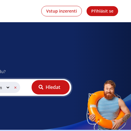
Vstup inzerenti
Přihlásit se
du?
Hledat
×