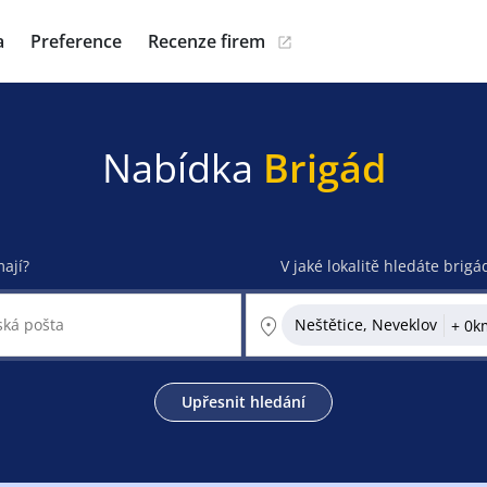
a
Preference
Recenze firem
Nabídka
Brigád
mají?
V jaké lokalitě hledáte brigá
Neštětice, Neveklov
Upřesnit hledání