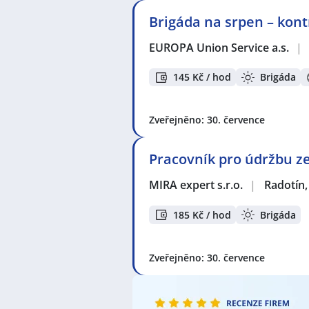
Celá ČR
,
Praha
,
Beroun
,
Radotín, 
Brigáda na srpen – kont
Dobřichovice
,
Černošice
,
Vyžlovka
Stodůlky, Praha
,
Malešice, Praha
,
EUROPA Union Service a.s.
|
Praha-západ
145 Kč / hod
Brigáda
Zveřejněno: 30. července
Pracovník pro údržbu z
MIRA expert s.r.o.
|
Radotín,
185 Kč / hod
Brigáda
Zveřejněno: 30. července