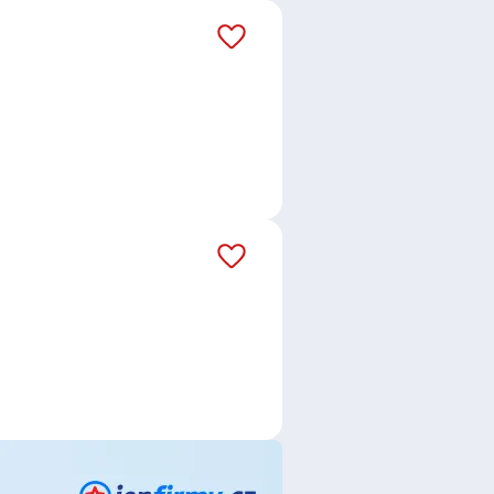
, okres Praha-východ
,
,
Michle, Praha
,
Vršovice, Praha
,
ov, Praha
,
Tábor
,
Rudná, okres