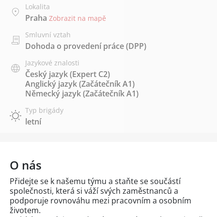
Lokalita
Praha
Zobrazit na mapě
Smluvní vztah
Dohoda o provedení práce (DPP)
Jazykové znalosti
Český jazyk
(Expert C2)
Anglický jazyk
(Začátečník A1)
Německý jazyk
(Začátečník A1)
Typ brigády
letní
O nás
Přidejte se k našemu týmu a staňte se součástí
společnosti, která si váží svých zaměstnanců a
podporuje rovnováhu mezi pracovním a osobním
životem.