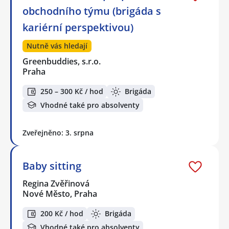
obchodního týmu (brigáda s
kariérní perspektivou)
Nutně vás hledají
Greenbuddies, s.r.o.
Praha
250 – 300 Kč / hod
Brigáda
Vhodné také pro absolventy
Zveřejněno: 3. srpna
Baby sitting
Regina Zvěřinová
Nové Město, Praha
200 Kč / hod
Brigáda
Vhodné také pro absolventy