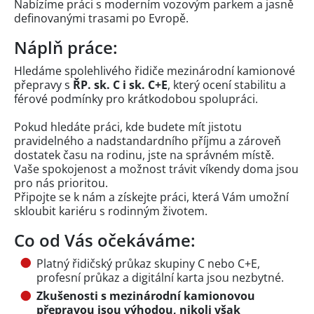
Nabízíme práci s moderním vozovým parkem a jasně
definovanými trasami po Evropě.
Náplň práce:
Hledáme spolehlivého řidiče mezinárodní kamionové
přepravy s
ŘP. sk. C i sk. C+E
, který ocení stabilitu a
férové podmínky pro krátkodobou spolupráci.
Pokud hledáte práci, kde budete mít jistotu
pravidelného a nadstandardního příjmu a zároveň
dostatek času na rodinu, jste na správném místě.
Vaše spokojenost a možnost trávit víkendy doma jsou
pro nás prioritou.
Připojte se k nám a získejte práci, která Vám umožní
skloubit kariéru s rodinným životem.
Co od Vás očekáváme:
Platný řidičský průkaz skupiny C nebo C+E,
profesní průkaz a digitální karta jsou nezbytné.
Zkušenosti s mezinárodní kamionovou
přepravou jsou výhodou, nikoli však