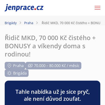
JenPráce.cz
Brigády
Praha
Řidič MKD, 70 000 Kč čistého + BONUSY 
Řidič MKD, 70 000 Kč čistého +
BONUSY a víkendy doma s
rodinou!
Praha
70.000 – 80.000 Kč / měsíc
Brigáda
Tahle nabídka už je sice pryč,
ale není důvod zoufat.