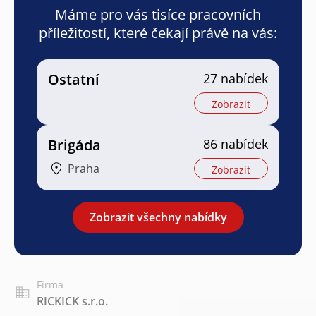
Máme pro vás tisíce pracovních
příležitostí, které čekají právě na vás:
Ostatní
27 nabídek
Zobrazit
Brigáda
86 nabídek
Praha
Zobrazit
Zobrazit všechny nabídky
Firma
RICKICK s.r.o.