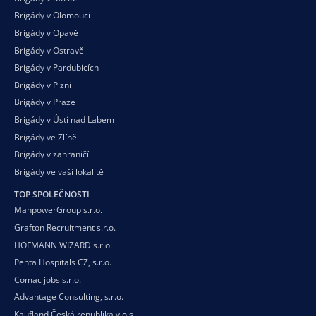
Brigády v Olomouci
Brigády v Opavě
Brigády v Ostravě
Brigády v Pardubicích
Brigády v Plzni
Brigády v Praze
Brigády v Ústí nad Labem
Brigády ve Zlíně
Brigády v zahraničí
Brigády ve vaší
lokalitě
TOP SPOLEČNOSTI
ManpowerGroup s.r.o.
Grafton Recruitment s.r.o.
HOFMANN WIZARD s.r.o.
Penta Hospitals CZ, s.r.o.
Comac jobs s.r.o.
Advantage Consulting, s.r.o.
Kaufland Česká republika v.o.s.