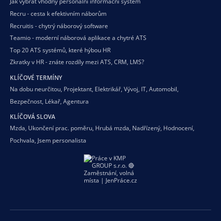
Jak vybrat vhodný personální informační systém
Recru - cesta k efektivním náborům
Recruitis - chytrý náborový software
Teamio - moderní náborová aplikace a chytré ATS
Top 20 ATS systémů, které hýbou HR
Zkratky v HR - znáte rozdíly mezi ATS, CRM, LMS?
KLÍČOVÉ TERMÍNY
Na dobu neurčitou
,
Projektant
,
Elektrikář
,
Vývoj
,
IT
,
Automobil
,
Bezpečnost
,
Lékař
,
Agentura
KLÍČOVÁ SLOVA
Mzda
,
Ukončení prac. poměru
,
Hrubá mzda
,
Nadřízený
,
Hodnocení
,
Pochvala
,
Jsem personalista