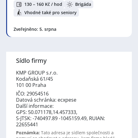
130 – 160 Kč / hod
Brigáda
Vhodné také pro seniory
Zveřejněno: 5. srpna
Sídlo firmy
KMP GROUP s.r.o.
Kodaňská 61/45
101 00 Praha
IČO: 29054516
Datová schránka: ecxpese
Další informace:
GPS: 50.071178,14.457333,
S-JTSK: -740497.89 -1045159.49, RUIAN:
22655441
Poznámka:
Tato adresa je sídlem společnosti a