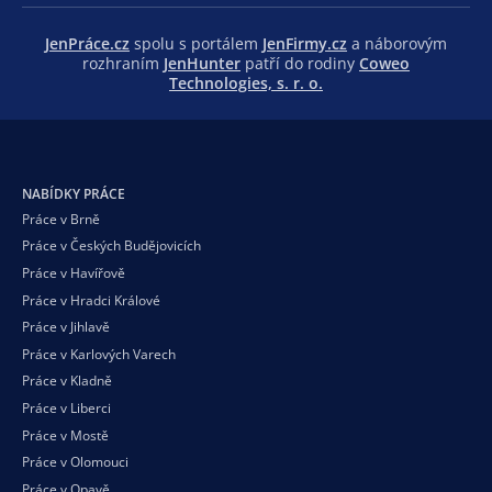
JenPráce.cz
spolu s portálem
JenFirmy.cz
a náborovým
rozhraním
JenHunter
patří do rodiny
Coweo
Technologies, s. r. o.
NABÍDKY PRÁCE
Práce v Brně
Práce v Českých Budějovicích
Práce v Havířově
Práce v Hradci Králové
Práce v Jihlavě
Práce v Karlových Varech
Práce v Kladně
Práce v Liberci
Práce v Mostě
Práce v Olomouci
Práce v Opavě