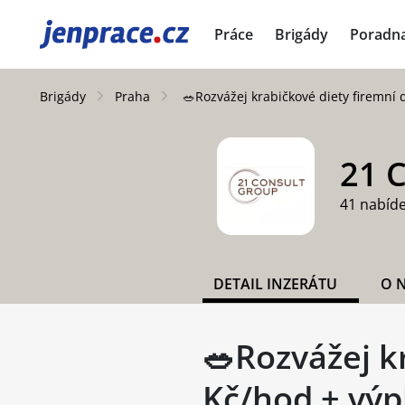
JenPráce.cz
Práce
Brigády
Poradn
Brigády
Praha
🥗Rozvážej krabičkové diety firemní
21 C
41 nabíd
DETAIL INZERÁTU
O 
🥗Rozvážej k
Kč/hod + výp