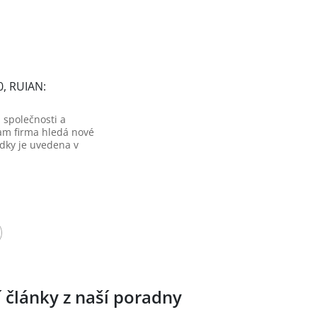
0, RUIAN:
 společnosti a
am firma hledá nové
dky je uvedena v
í články z naší poradny