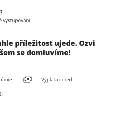
t
é vystupování
ahle příležitost ujede. Ozvi
 všem se domluvíme!
rémie
Výplata ihned
ží