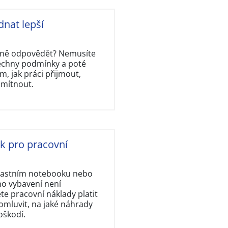
dnat lepší
rávně odpovědět? Nemusíte
šechny podmínky a poté
, jak práci přijmout,
dmítnout.
ok pro pracovní
vlastním notebooku nebo
ho vybavení není
e pracovní náklady platit
omluvit, na jaké náhrady
oškodí.