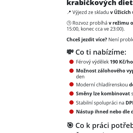
krabičkových diet
📍 Výjezd ze skladu
v Úžicích
🕒 Rozvoz probíhá
v režimu 
15:00, konec cca ve 23:00).
Chceš jezdit více?
Není probl
💸 Co ti nabízíme:
Férový výdělek
190 Kč/h
Možnost zálohového vy
den
Moderní chladírenskou
d
Směny lze kombinovat
Stabilní spolupráci na
DP
Nástup ihned nebo dle 
🎯 Co k práci potře