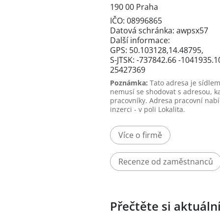
190 00 Praha
IČO: 08996865
Datová schránka: awpsx57
Další informace:
GPS: 50.103128,14.48795,
S-JTSK: -737842.66 -1041935.1
25427369
Poznámka:
Tato adresa je sídlem
nemusí se shodovat s adresou, k
pracovníky. Adresa pracovní nabí
inzerci - v poli Lokalita.
Více o firmě
Recenze od zaměstnanců
Přečtěte si aktuáln