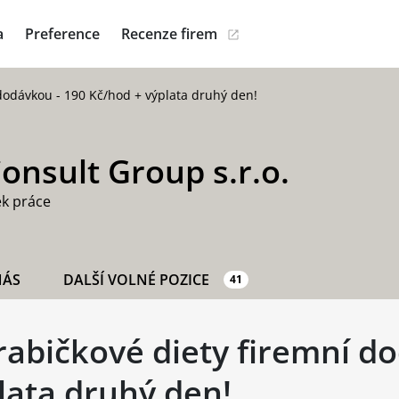
a
Preference
Recenze firem
 dodávkou - 190 Kč/hod + výplata druhý den!
onsult Group s.r.o.
ek práce
NÁS
DALŠÍ VOLNÉ POZICE
41
rabičkové diety firemní d
lata druhý den!