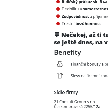
Řidičský průkaz sk. B
🚐
Flexibilitu a
samostatnos
Zodpovědnost
a příjemn
Trestní
bezúhonnost
💬 Nečekej, až ti t
se ještě dnes, na
Benefity
Finanční bonusy a p
Slevy na firemní zbo
Sídlo firmy
21 Consult Group s.r.o.
Českomoravská 2255/12a