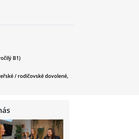
očilý B1)
eřské / rodičovské dovolené
,
nás