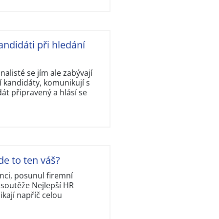
andidáti při hledání
nalisté se jím ale zabývají
 kandidáty, komunikují s
dát připravený a hlásí se
de to ten váš?
nci, posunul firemní
 soutěže Nejlepší HR
kají napříč celou