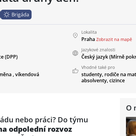
Brigáda
Lokalita
Praha
Zobrazit na mapě
Jazykové znalosti
e (DPP)
Český jazyk
(Mírně pokr
Vhodné také pro
směna
,
víkendová
studenty
,
rodiče na mat
absolventy
,
cizince
O 
igádu nebo práci? Do týmu
na odpolední rozvoz