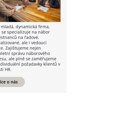
 mladá, dynamická firma,
á se specializuje na nábor
stnanců na řadové,
alizované, ale i vedoucí
ce. Zajišťujeme nejen
letní správu náborového
esu, ale plně se zaměřujeme
ndividuální požadavky klientů v
ti HR.
íce o nás