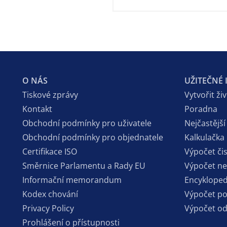
O NÁS
UŽITEČNÉ
Tiskové zprávy
Vytvořit ži
Kontakt
Poradna
Obchodní podmínky pro uživatele
Nejčastější
Obchodní podmínky pro objednatele
Kalkulačka
Certifikace ISO
Výpočet či
Směrnice Parlamentu a Rady EU
Výpočet n
Informační memorandum
Encykloped
Kodex chování
Výpočet p
Privacy Policy
Výpočet o
Prohlášení o přístupnosti