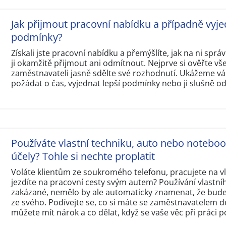
Jak přijmout pracovní nabídku a případně vyje
podmínky?
Získali jste pracovní nabídku a přemýšlíte, jak na ni sp
ji okamžitě přijmout ani odmítnout. Nejprve si ověřte v
zaměstnavateli jasně sdělte své rozhodnutí. Ukážeme vám
požádat o čas, vyjednat lepší podmínky nebo ji slušně o
Používáte vlastní techniku, auto nebo notebo
účely? Tohle si nechte proplatit
Voláte klientům ze soukromého telefonu, pracujete na 
jezdíte na pracovní cesty svým autem? Používání vlastní
zakázané, nemělo by ale automaticky znamenat, že budet
ze svého. Podívejte se, co si máte se zaměstnavatelem d
můžete mít nárok a co dělat, když se vaše věc při práci p