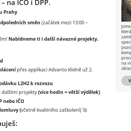
– na IČO i DPP.
 u Prahy
odpoledních směn
(začátek mezi 13:00 –
Jsme
kter
zamě
ém!
Nabídneme ti i další návazné projekty.
speci
pozi
komp
proc
od
na i
oblas
plácení
přes applikaci Advanto klidně už 2.
V
odávku L2H2 k rozvozu
s dalšími projekty
(více hodin = větší výdělek)
P nebo IČO
domluvy (
včetně kvalitního zaškolení) 🚀
buješ: