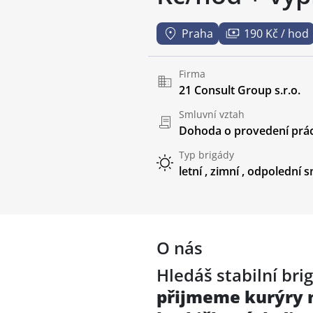
Praha
190 Kč / hod
Firma
21 Consult Group s.r.o.
Smluvní vztah
Dohoda o provedení prác
Typ brigády
letní
,
zimní
,
odpolední 
O nás
Hledáš stabilní br
přijmeme
kurýry 