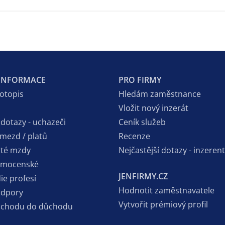
 INFORMACE
PRO FIRMY
votopis
Hledám zaměstnance
Vložit nový inzerát
 dotazy - uchazeči
Ceník služeb
 mezd / platů
Recenze
sté mzdy
Nejčastější dotazy - inzerent
emocenské
JENFIRMY.CZ
ie profesí
Hodnotit zaměstnavatele
odpory
Vytvořit prémiový profil
dchodu do důchodu