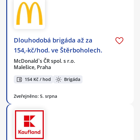
Dlouhodobá brigáda až za
154,-kč/hod. ve Štěrboholech.
McDonald`s ČR spol. s r.o.
Malešice, Praha
154 Kč / hod
Brigáda
Zveřejněno: 5. srpna