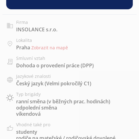
Firma
INSOLANCE s.r.o.
Lokalita
Praha
Zobrazit na mapě
Smluvní vztah
Dohoda o provedení práce (DPP)
Jazykové znalosti
Český jazyk
(Velmi pokročilý C1)
Typ brigády
ranní směna (v běžných prac. hodinách)
odpolední směna
víkendová
Vhodné také pro
studenty
rodiče na mateřské / rodičovské dovolené