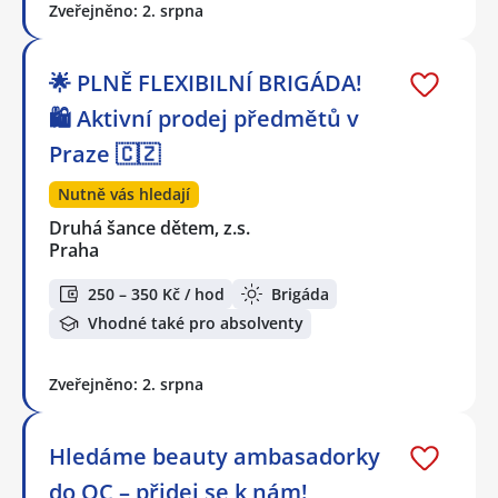
Zveřejněno: 2. srpna
🌟 PLNĚ FLEXIBILNÍ BRIGÁDA!
🛍️ Aktivní prodej předmětů v
Praze 🇨🇿
Nutně vás hledají
Druhá šance dětem, z.s.
Praha
250 – 350 Kč / hod
Brigáda
Vhodné také pro absolventy
Zveřejněno: 2. srpna
Hledáme beauty ambasadorky
do OC – přidej se k nám!