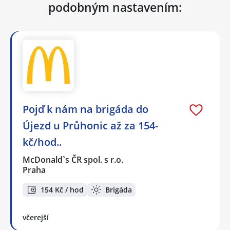
podobným nastavením:
Pojď k nám na brigáda do
Újezd u Průhonic až za 154-
kč/hod..
McDonald`s ČR spol. s r.o.
Praha
154 Kč / hod
Brigáda
včerejší