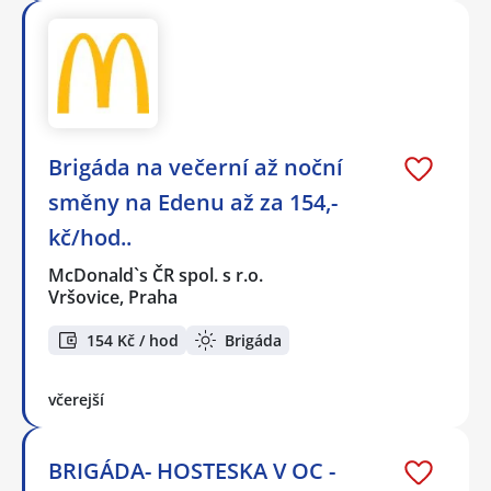
Brigáda na večerní až noční
směny na Edenu až za 154,-
kč/hod..
McDonald`s ČR spol. s r.o.
Vršovice, Praha
154 Kč / hod
Brigáda
včerejší
BRIGÁDA- HOSTESKA V OC -