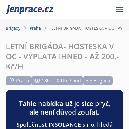
JenPráce.cz
Brigády
Praha
LETNÍ BRIGÁDA- HOSTESKA V OC - VÝPLA
LETNÍ BRIGÁDA- HOSTESKA V
OC - VÝPLATA IHNED - AŽ 200,-
Kč/H
Praha
180 – 200 Kč / hod
Brigáda
Tahle nabídka už je sice pryč,
ale není důvod zoufat.
Společnost INSOLANCE s.r.o. hledá