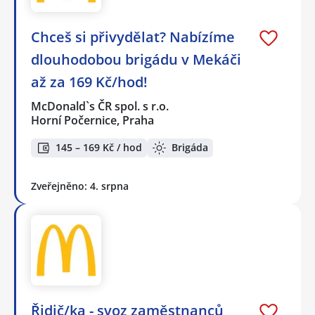
Chceš si přivydělat? Nabízíme
dlouhodobou brigádu v Mekáči
až za 169 Kč/hod!
McDonald`s ČR spol. s r.o.
Horní Počernice, Praha
145 – 169 Kč / hod
Brigáda
Zveřejněno: 4. srpna
Řidič/ka - svoz zaměstnanců