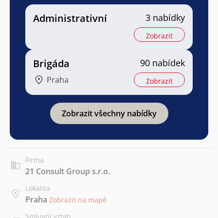
Administrativní
3 nabídky
Zobrazit
Brigáda
90 nabídek
Praha
Zobrazit
Zobrazit všechny nabídky
Firma
21 Consult Group s.r.o.
Lokalita
Praha
Zobrazit na mapě
Smluvní vztah