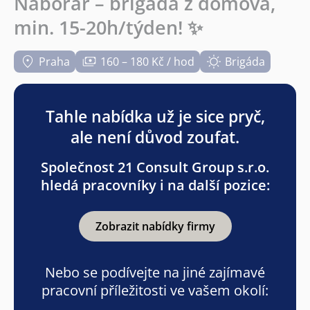
Náborář – brigáda z domova,
min. 15-20h/týden! ✨
Praha
160 – 180 Kč / hod
Brigáda
Tahle nabídka už je sice pryč,
ale není důvod zoufat.
Společnost 21 Consult Group s.r.o.
hledá pracovníky i na další pozice:
Zobrazit nabídky firmy
Nebo se podívejte na jiné zajímavé
pracovní příležitosti ve vašem okolí: