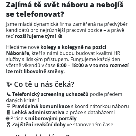
Zajímá tě svět náboru a nebojíš
se telefonovat?
Jsme mladá dynamická firma zaměřená na předvýběr
kandidátů pro nejrůznější pracovní pozice – a právě
teď
rozšiřujeme tým! 🚀
Hledáme nové
kolegy a kolegyně na pozici
Náboráře
, kteří s námi budou budovat kvalitní HR
služby s lidským přístupem. Fungujeme každý den
včetně víkendů v čase
8:00 – 18:00 a v tomto rozmezí
lze mít libovolně směny.
✨ Co tě u nás čeká?
📞 Telefonický screening uchazečů
podle předem
daných kritérií
💬
Pravidelná komunikace
s koordinátorkou náboru
🧾 Lehká administrativa
a práce s databázemi
🌐 Práce
s náborovými portály
⏰ Zajištění reakční doby
ve stanoveném čase