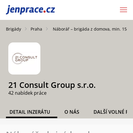
JenPráce.cz
Brigády
Praha
Náborář – brigáda z domova, min. 15-2
21 Consult Group s.r.o.
42 nabídek práce
DETAIL INZERÁTU
O NÁS
DALŠÍ VOLNÉ PO