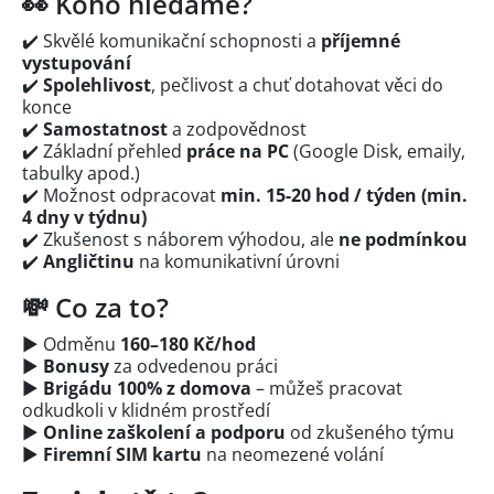
👀 Koho hledáme?
✔️ Skvělé komunikační schopnosti a
příjemné
vystupování
✔️
Spolehlivost
, pečlivost a chuť dotahovat věci do
konce
✔️
Samostatnost
a zodpovědnost
✔️ Základní přehled
práce na PC
(Google Disk, emaily,
tabulky apod.)
✔️ Možnost odpracovat
min. 15-20 hod / týden (min.
4 dny v týdnu)
✔️ Zkušenost s náborem výhodou, ale
ne podmínkou
✔️
Angličtinu
na komunikativní úrovni
💸 Co za to?
▶️ Odměnu
160–180 Kč/hod
▶️
Bonusy
za odvedenou práci
▶️
Brigádu 100% z domova
– můžeš pracovat
odkudkoli v klidném prostředí
▶️
Online zaškolení a podporu
od zkušeného týmu
▶️
Firemní SIM kartu
na neomezené volání