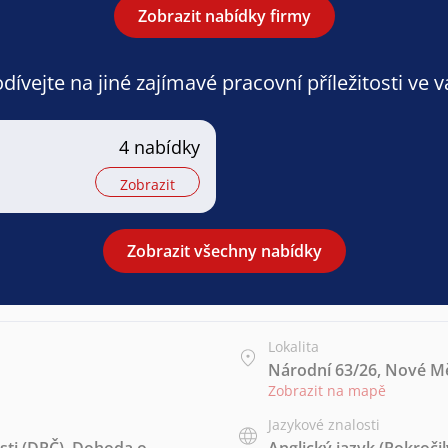
Zobrazit nabídky firmy
ívejte na jiné zajímavé pracovní příležitosti ve 
4 nabídky
Zobrazit
Zobrazit všechny nabídky
Lokalita
Národní 63/26, Nové Mě
Zobrazit na mapě
Jazykové znalosti