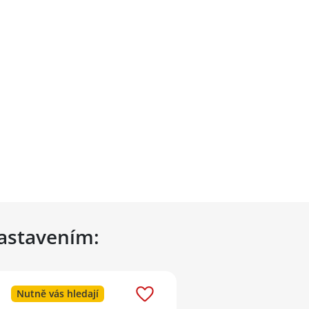
nastavením:
Nutně vás hledají