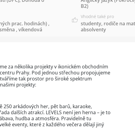
ti (DPČ)
,
Dohoda o
Anglický jazyk
(Pokročil
B2)
Vhodné také pro
ných prac. hodinách)
,
studenty
,
rodiče na mat
 směna
,
víkendová
absolventy
íme za několika projekty v ikonickém obchodním
v centru Prahy. Pod jednou střechou propojujeme
vytváříme tak prostor pro široké spektrum
 našimi projekty:
ně 250 arkádových her, pět barů, karaoke,
řada dalších atrakcí. LEVELS není jen herna – je to
zábava, hudba a atmosféra. Pravidelně tu
elké eventy, které z každého večera dělají jiný