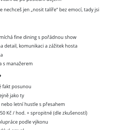
 nechceš jen „nosit talíře“ bez emocí, tady jsi
e míchá fine dining s pořádnou show
na detail, komunikaci a zážitek hosta
na
uva s manažerem
?
tě fakt posunou
tejně jako ty
b nebo letní hustle s přesahem
0 Kč / hod. + spropitné (dle zkušeností)
olupráce podle výkonu