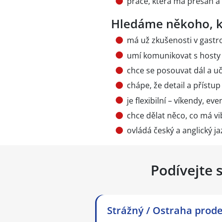
práce, která má přesah a
Hledáme někoho, k
má už zkušenosti v gastro
umí komunikovat s hosty 
chce se posouvat dál a uč
chápe, že detail a přístup 
je flexibilní – víkendy, ev
chce dělat něco, co má vi
ovládá český a anglický j
Podívejte 
Strážný / Ostraha prodej