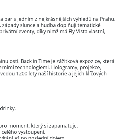
 a bar s jedním z nejkrásnějších výhledů na Prahu.
ly, západy slunce a hudba doplňují tematické
rivátní eventy, díky nimž má Fly Vista vlastní,
inulosti. Back in Time je zážitková expozice, která
erními technologiemi. Hologramy, projekce,
edou 1200 lety naší historie a jejich klíčových
 drinky.
 pro moment, který si zapamatuje.
t celého vystoupení,
ivítání až po poslední dojem.