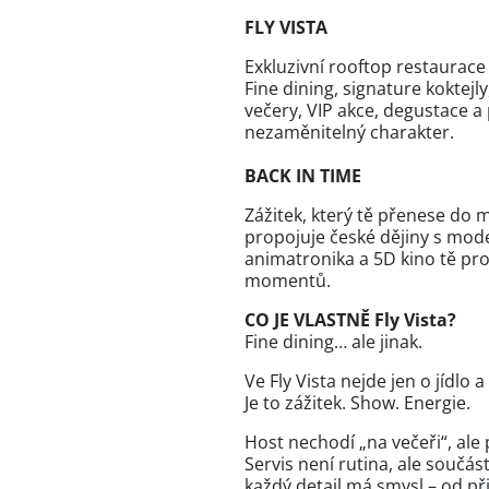
FLY VISTA
Exkluzivní rooftop restaurace
Fine dining, signature koktej
večery, VIP akce, degustace a p
nezaměnitelný charakter.
BACK IN TIME
Zážitek, který tě přenese do m
propojuje české dějiny s mod
animatronika a 5D kino tě prov
momentů.
CO JE VLASTNĚ Fly Vista?
Fine dining… ale jinak.
Ve Fly Vista nejde jen o jídlo a
Je to zážitek. Show. Energie.
Host nechodí „na večeři“, ale
Servis není rutina, ale součás
každý detail má smysl – od př