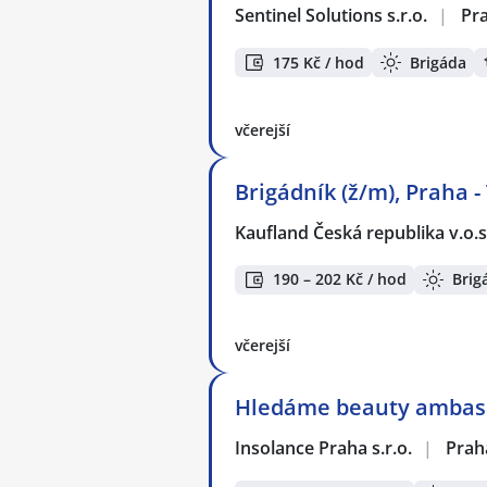
Sentinel Solutions s.r.o.
|
Pr
175 Kč / hod
Brigáda
včerejší
Brigádník (ž/m), Praha -
Kaufland Česká republika v.o.s
190 – 202 Kč / hod
Brig
včerejší
Hledáme beauty ambasad
Insolance Praha s.r.o.
|
Prah