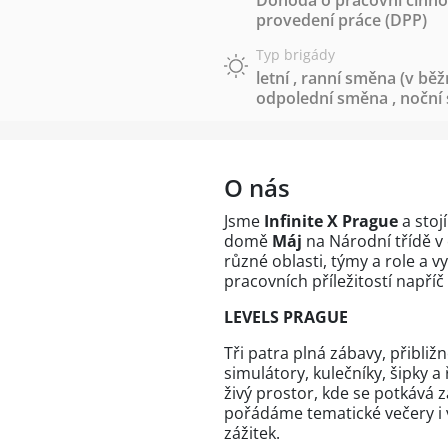
Dohoda o pracovní činnos
provedení práce (DPP)
Typ brigády
letní
,
ranní směna (v běž
odpolední směna
,
noční
O nás
Jsme
Infinite X Prague
a stoj
domě
Máj
na Národní třídě 
různé oblasti, týmy a role a 
pracovních příležitostí napříč
LEVELS PRAGUE
Tři patra plná zábavy, přibliž
simulátory, kulečníky, šipky a 
živý prostor, kde se potkává 
pořádáme tematické večery i v
zážitek.