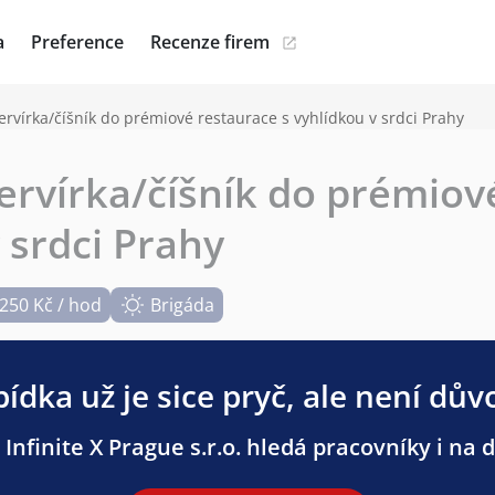
a
Preference
Recenze firem
ervírka/číšník do prémiové restaurace s vyhlídkou v srdci Prahy
servírka/číšník do prémiov
 srdci Prahy
250 Kč / hod
Brigáda
ídka už je sice pryč, ale není dův
Infinite X Prague s.r.o. hledá pracovníky i na d