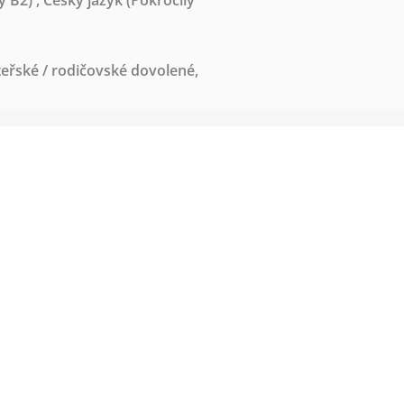
ý B2)
,
Český jazyk
(Pokročilý
eřské / rodičovské dovolené
,