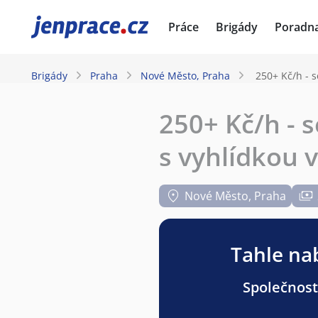
JenPráce.cz
Práce
Brigády
Poradn
Brigády
Praha
Nové Město, Praha
250+ Kč/h - s
250+ Kč/h - 
s vyhlídkou v
Nové Město, Praha
Tahle nab
Společnost 