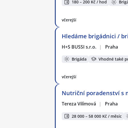
180 – 200 Kč / hod
Brig
včerejší
Hledáme brigádnici / br
H+S BUSSI s.r.o.
|
Praha
Brigáda
Vhodné také p
včerejší
Nutriční poradenství s 
Tereza Vilímová
|
Praha
28 000 – 58 000 Kč / měsíc