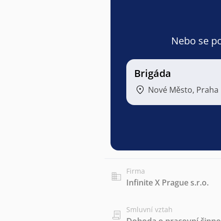
Nebo se pod
Brigáda
Nové Město, Praha
Firma
Infinite X Prague s.r.o.
Smluvní vztah