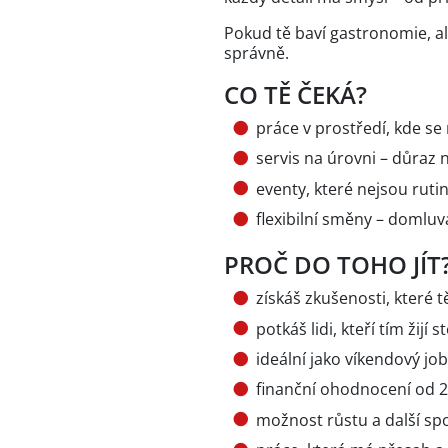
Pokud tě baví gastronomie, ale
správně.
CO TĚ ČEKÁ?
práce v prostředí, kde s
servis na úrovni – důraz 
eventy, které nejsou ruti
flexibilní směny – doml
PROČ DO TOHO JÍT
získáš zkušenosti, které 
potkáš lidi, kteří tím žijí s
ideální jako víkendový jo
finanční ohodnocení od 25
možnost růstu a další sp