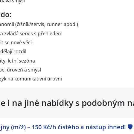
 dává smysl
do:
nomii (číšník/servis, runner apod.)
a zvládá servis s přehledem
it se nové věci
dělají rozdíl
enty, letní sezóna
be, úroveň a smysl
azyk na komunikativní úrovni
se i na jiné nabídky s podobným 
ny (m/ž) – 150 Kč/h čistého a nástup ihned! 🛡️