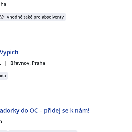
aha
Vhodné také pro absolventy
 Vypich
.
|
Břevnov, Praha
áda
orky do OC – přidej se k nám!
a