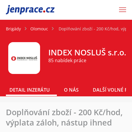
JenPráce.cz
Brigády
Olomouc
Doplňování zboží - 200 Kč/hod, výpla
INDEX NOSLUŠ s.r.o.
85 nabídek práce
DETAIL INZERÁTU
O NÁS
DALŠÍ VOLNÉ PO
Doplňování zboží - 200 Kč/hod,
výplata záloh, nástup ihned