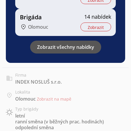
Zobrazit
Brigáda
14 nabídek
Olomouc
Zobrazit
Zobrazit všechny nabídky
Firma
INDEX NOSLUŠ s.r.o.
Lokalita
Olomouc
Zobrazit na mapě
Typ brigády
letní
ranní směna (v běžných prac. hodinách)
odpolední směna