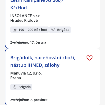
Letní Kampaně Až 200,-
Kč/Hod.
INSOLANCE s.r.o.
Hradec Králové
190 – 200 Kč / hod
Brigáda
Zveřejněno: 17. června
Brigádník, naceňování zboží,
nástup IHNED, zálohy
Manuvia CZ, s.r.o.
Praha
Brigáda
Zveřejněno: 7. prosince