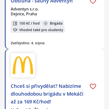
Obsluha - sauny Adventyn
Adventyn s.r.o.
Dejvice, Praha
150 Kč / hod
Brigáda
Vhodné také pro studenty
Zveřejněno: 4. srpna
Chceš si přivydělat? Nabízíme
dlouhodobou brigádu v Mekáči
až za 169 Kč/hod!