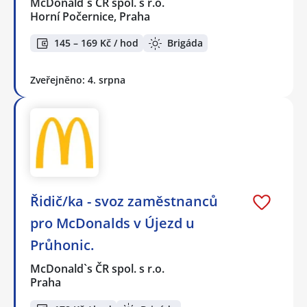
McDonald`s ČR spol. s r.o.
Horní Počernice, Praha
145 – 169 Kč / hod
Brigáda
Zveřejněno: 4. srpna
Řidič/ka - svoz zaměstnanců
pro McDonalds v Újezd u
Průhonic.
McDonald`s ČR spol. s r.o.
Praha