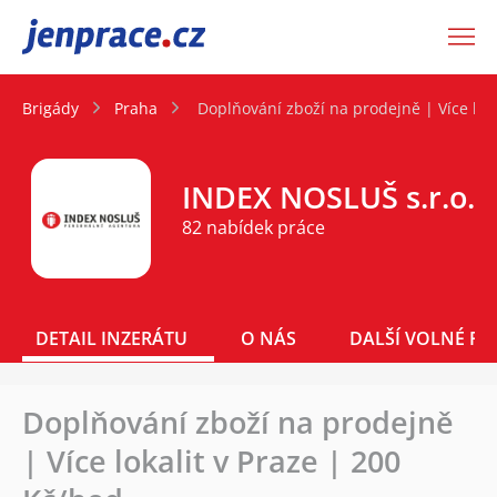
JenPráce.cz
Brigády
Praha
Doplňování zboží na prodejně | Více loka
INDEX NOSLUŠ s.r.o.
82 nabídek práce
DETAIL INZERÁTU
O NÁS
DALŠÍ VOLNÉ PO
Doplňování zboží na prodejně
| Více lokalit v Praze | 200