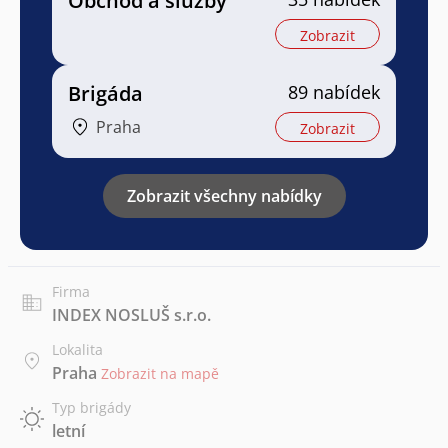
Obchod a služby
Zobrazit
Brigáda
89 nabídek
Praha
Zobrazit
Zobrazit všechny nabídky
Firma
INDEX NOSLUŠ s.r.o.
Lokalita
Praha
Zobrazit na mapě
Typ brigády
letní