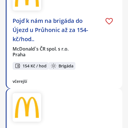
Pojď k nám na brigáda do
Újezd u Průhonic až za 154-
kč/hod..
McDonald`s ČR spol. s r.o.
Praha
154 Kč / hod
Brigáda
včerejší