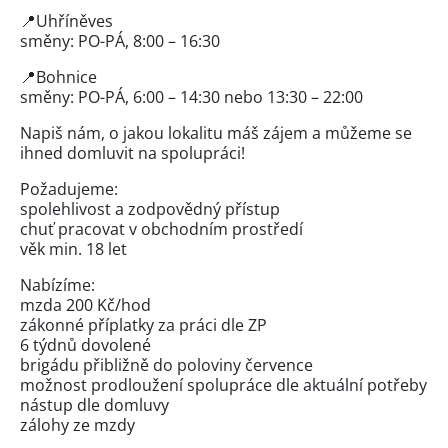
📍Uhříněves
směny: PO-PÁ, 8:00 – 16:30
📍Bohnice
směny: PO-PÁ, 6:00 – 14:30 nebo 13:30 – 22:00
Napiš nám, o jakou lokalitu máš zájem a můžeme se
ihned domluvit na spolupráci!
Požadujeme:
spolehlivost a zodpovědný přístup
chuť pracovat v obchodním prostředí
věk min. 18 let
Nabízíme:
mzda 200 Kč/hod
zákonné příplatky za práci dle ZP
6 týdnů dovolené
brigádu přibližně do poloviny července
možnost prodloužení spolupráce dle aktuální potřeby
nástup dle domluvy
zálohy ze mzdy