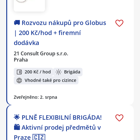
🚚 Rozvozu nákupů pro Globus
| 200 Kč/hod + firemní
dodávka
21 Consult Group s.r.o.
Praha
200 Kč / hod
Brigáda
Vhodné také pro cizince
Zveřejněno: 2. srpna
🌟 PLNĚ FLEXIBILNÍ BRIGÁDA!
🛍️ Aktivní prodej předmětů v
Praze 🇨🇿