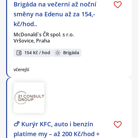
Brigáda na večerní až noční
směny na Edenu až za 154,-
kč/hod..
McDonald`s ČR spol. s r.o.
Vršovice, Praha
154 Kč / hod
Brigáda
včerejší
🍗 Kurýr KFC, auto i benzín
platíme my – až 200 Kč/hod +