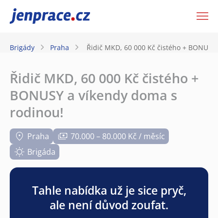
JenPráce.cz
Brigády
Praha
Řidič MKD, 60 000 Kč čistého + BONUSY 
Řidič MKD, 60 000 Kč čistého +
BONUSY a víkendy doma s
rodinou!
Praha
70.000 – 80.000 Kč / měsíc
Brigáda
Tahle nabídka už je sice pryč,
ale není důvod zoufat.