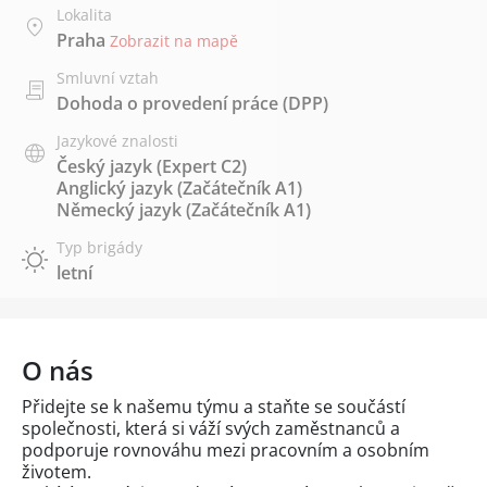
Lokalita
Praha
Zobrazit na mapě
Smluvní vztah
Dohoda o provedení práce (DPP)
Jazykové znalosti
Český jazyk
(Expert C2)
Anglický jazyk
(Začátečník A1)
Německý jazyk
(Začátečník A1)
Typ brigády
letní
O nás
Přidejte se k našemu týmu a staňte se součástí
společnosti, která si váží svých zaměstnanců a
podporuje rovnováhu mezi pracovním a osobním
životem.