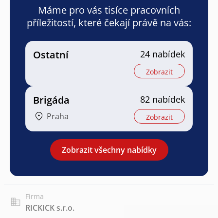
Máme pro vás tisíce pracovních
příležitostí, které čekají právě na vás:
Ostatní
24 nabídek
Zobrazit
Brigáda
82 nabídek
Praha
Zobrazit
Zobrazit všechny nabídky
Firma
RICKICK s.r.o.