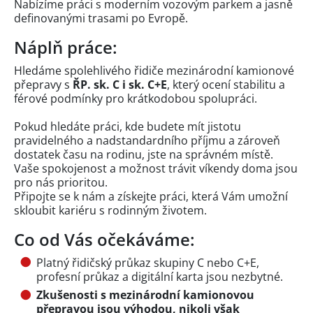
Nabízíme práci s moderním vozovým parkem a jasně
definovanými trasami po Evropě.
Náplň práce:
Hledáme spolehlivého řidiče mezinárodní kamionové
přepravy s
ŘP. sk. C i sk. C+E
, který ocení stabilitu a
férové podmínky pro krátkodobou spolupráci.
Pokud hledáte práci, kde budete mít jistotu
pravidelného a nadstandardního příjmu a zároveň
dostatek času na rodinu, jste na správném místě.
Vaše spokojenost a možnost trávit víkendy doma jsou
pro nás prioritou.
Připojte se k nám a získejte práci, která Vám umožní
skloubit kariéru s rodinným životem.
Co od Vás očekáváme:
Platný řidičský průkaz skupiny C nebo C+E,
profesní průkaz a digitální karta jsou nezbytné.
Zkušenosti s mezinárodní kamionovou
přepravou jsou výhodou, nikoli však