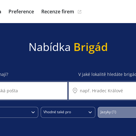
a
Preference
Recenze firem
Nabídka
Brigád
mají?
V jaké lokalitě hledáte brigá
Vhodné také pro
Jazyky (1)