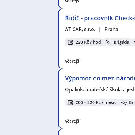
včerejší
Řidič - pracovník Check
AT CAR, s.r.o.
|
Praha
220 Kč / hod
Brigáda
včerejší
Výpomoc do mezinárodn
Opalinka mateřská škola a jesle
200 – 220 Kč / měsíc
Br
včerejší