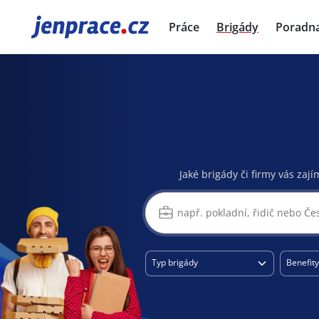
JenPráce.cz
Práce
Brigády
Poradn
Jaké brigády či firmy vás zají
Typ brigády
Benefity