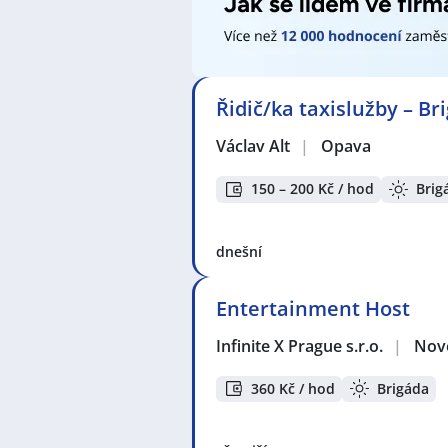
Řidič/ka taxislužby – Br
Václav Alt
|
Opava
150 – 200 Kč / hod
Brig
dnešní
Entertainment Host
Infinite X Prague s.r.o.
|
Nov
360 Kč / hod
Brigáda