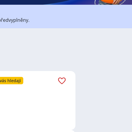
předvyplněny.
átů
práce
i
brigády
. Najdete zde
ně velmi podstatné obsadit
lní
,
Obchod a služby
,
Ostatní
a
o nové práci i ve výše uvedených
vás hledají
ezení požadovaného zaměstnání.
va
,
Plzeň
,
Břeclav
,
Olomouc
,
. Prohlédněte preferované lokality,