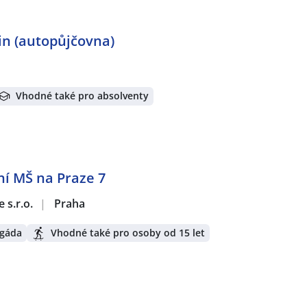
-in (autopůjčovna)
Vhodné také pro absolventy
í MŠ na Praze 7
 s.r.o.
|
Praha
igáda
Vhodné také pro osoby od 15 let