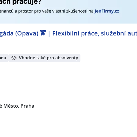
igáda (Opava) 🚖 | Flexibilní práce, služební au
áda
Vhodné také pro absolventy
é Město, Praha