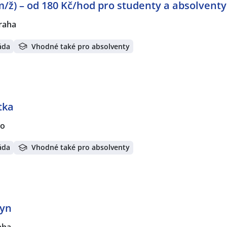
m/ž) – od 180 Kč/hod pro studenty a absolventy
raha
áda
Vhodné také pro absolventy
tka
no
áda
Vhodné také pro absolventy
tyn
aha