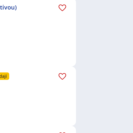
áš email dostávejte aktuální
tivou)
ouny s.r.o.
,
Hotel Merkur s.r.o.
,
, s.r.o.
,
Milan Trávníček
,
o.
,
Prestify s.r.o.
,
CK Shuttle s.r.o.
dov, Praha
,
Trnitá, Brno
,
Dejvice,
dají