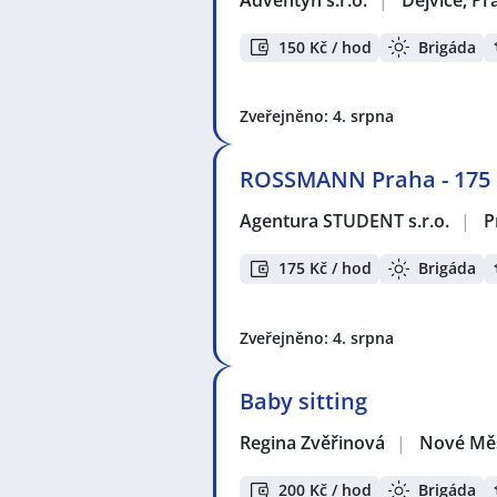
150 Kč / hod
Brigáda
Zveřejněno: 4. srpna
ROSSMANN Praha - 175 K
Agentura STUDENT s.r.o.
|
P
175 Kč / hod
Brigáda
Zveřejněno: 4. srpna
Baby sitting
Regina Zvěřinová
|
Nové Měs
200 Kč / hod
Brigáda