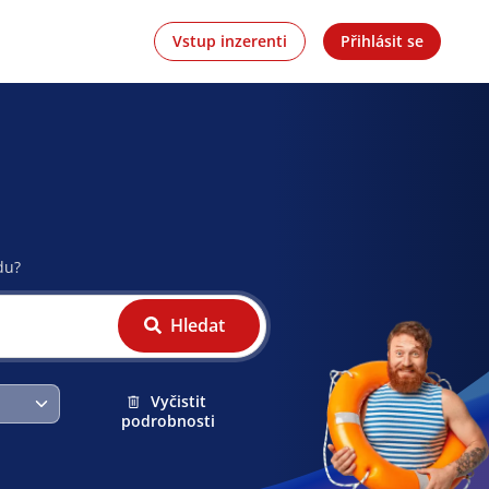
Vstup inzerenti
Přihlásit se
du?
Hledat
Vyčistit
podrobnosti