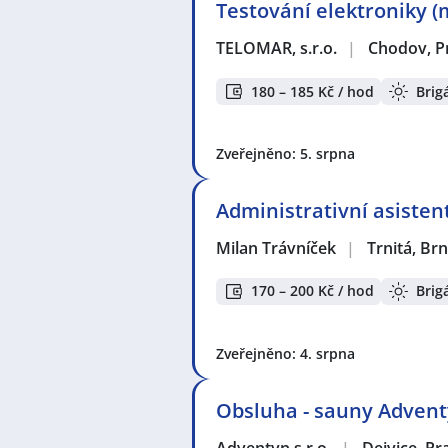
Testování elektroniky (
TELOMAR, s.r.o.
|
Chodov, P
180 – 185 Kč / hod
Brig
Zveřejněno: 5. srpna
Administrativní asisten
Milan Trávníček
|
Trnitá, Br
170 – 200 Kč / hod
Brig
Zveřejněno: 4. srpna
Obsluha - sauny Adven
Adventyn s.r.o.
|
Dejvice, Pr