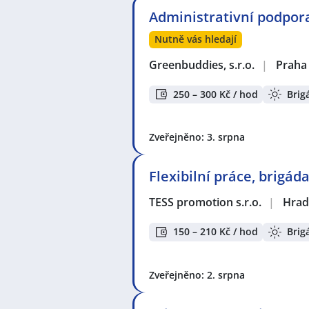
Zvyšte si šanci v nalezení nového 
Administrativní podpora
seznam pracovních nabídek, vče
Nutně vás hledají
Seznam zobrazených firem s inzerc
Greenbuddies, s.r.o.
|
Praha
Západočeská obchodní společnost,
Václav Alt
,
Infinite X Prague s.r.o.
,
250 – 300 Kč / hod
Brig
Adventyn s.r.o.
,
Agentura STUDENT
Seznam lokalit v zobrazených inze
Zveřejněno: 3. srpna
Rozvadov
,
Praha
,
Hradec Králové
Praha
,
Hodolany, Olomouc
,
Libeň
Flexibilní práce, brigád
TESS promotion s.r.o.
|
Hrad
150 – 210 Kč / hod
Brig
Zveřejněno: 2. srpna