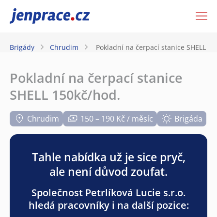
JenPráce.cz
Brigády
Chrudim
Pokladní na čerpací stanice SHELL 15
Pokladní na čerpací stanice
SHELL 150kč/hod.
Chrudim
150 – 190 Kč / měsíc
Brigáda
Tahle nabídka už je sice pryč,
ale není důvod zoufat.
Společnost Petrlíková Lucie s.r.o.
hledá pracovníky i na další pozice: