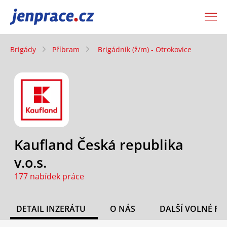
JenPráce.cz
Brigády
Příbram
Brigádník (ž/m) - Otrokovice
Kaufland Česká republika
v.o.s.
177 nabídek práce
DETAIL INZERÁTU
O NÁS
DALŠÍ VOLNÉ PO