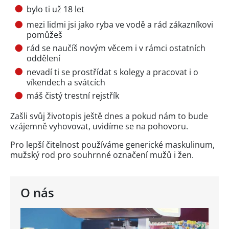
bylo ti už 18 let
mezi lidmi jsi jako ryba ve vodě a rád zákazníkovi
pomůžeš
rád se naučíš novým věcem i v rámci ostatních
oddělení
nevadí ti se prostřídat s kolegy a pracovat i o
víkendech a svátcích
máš čistý trestní rejstřík
Zašli svůj životopis ještě dnes a pokud nám to bude
vzájemně vyhovovat, uvidíme se na pohovoru.
Pro lepší čitelnost používáme generické maskulinum,
mužský rod pro souhrnné označení mužů i žen.
O nás