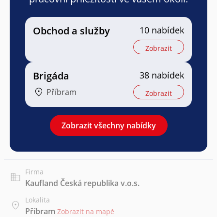
Obchod a služby
10 nabídek
Zobrazit
Brigáda
38 nabídek
Příbram
Zobrazit
Zobrazit všechny nabídky
Firma
Kaufland Česká republika v.o.s.
Lokalita
Příbram
Zobrazit na mapě