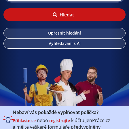
Hledat
Upřesnit hledání
Vyhledávání s AI
Nebaví vás pokaždé vyplňovat políčka?
nebo
k účtu
JenPráce.cz
Přihlaste se
registrujte
a mějte veškeré
formuláře předvyplněny.