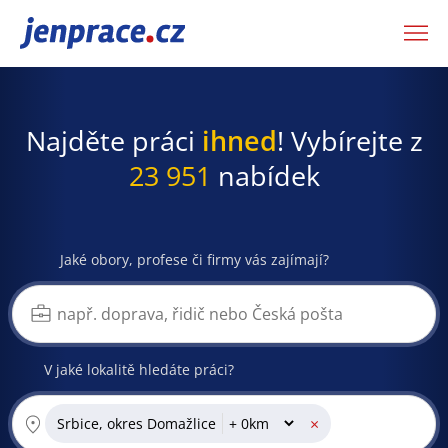
JenPráce.cz
Najděte práci
ihned
! Vybírejte z
23 951
nabídek
Jaké obory, profese či firmy vás zajímají?
V jaké lokalitě hledáte práci?
×
Srbice, okres Domažlice