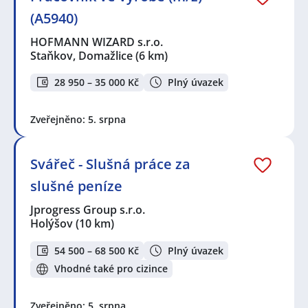
(A5940)
HOFMANN WIZARD s.r.o.
Staňkov, Domažlice
(6 km)
28 950 – 35 000 Kč
Plný úvazek
Zveřejněno: 5. srpna
Svářeč - Slušná práce za
slušné peníze
Jprogress Group s.r.o.
Holýšov
(10 km)
54 500 – 68 500 Kč
Plný úvazek
Vhodné také pro cizince
Zveřejněno: 5. srpna