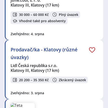
jsme.cool, s. r. o.
Klatovy III, Klatovy
(17 km)
30 000 – 60 000 Kč
Plný úvazek
Vhodné také pro absolventy
Zveřejněno: 4. srpna
Prodavač/ka - Klatovy (různé
úvazky)
Lidl Česká republika s.r.o.
Klatovy III, Klatovy
(17 km)
20 200 – 35 350 Kč
Zkrácený úvazek
Zveřejněno: 3. srpna