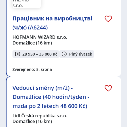
Працівник на виробництві
(ч/ж) (A6244)
HOFMANN WIZARD s.r.o.
Domažlice
(16 km)
28 950 – 35 000 Kč
Plný úvazek
Zveřejněno: 5. srpna
Vedoucí směny (m/ž) -
Domažlice (40 hodin/týden -
mzda po 2 letech 48 600 Kč)
Lidl Česká republika s.r.o.
Domažlice
(16 km)