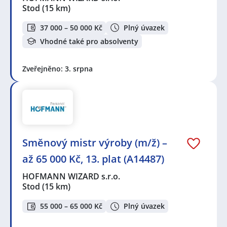
Stod
(15 km)
37 000 – 50 000 Kč
Plný úvazek
Vhodné také pro absolventy
Zveřejněno: 3. srpna
Směnový mistr výroby (m/ž) –
až 65 000 Kč, 13. plat (A14487)
HOFMANN WIZARD s.r.o.
Stod
(15 km)
55 000 – 65 000 Kč
Plný úvazek