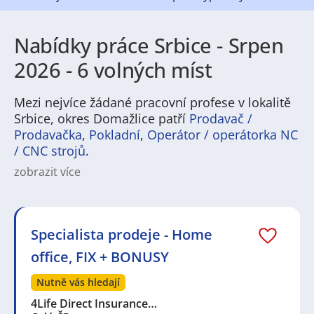
Nabídky práce Srbice - Srpen
2026 - 6 volných míst
Mezi nejvíce žádané pracovní profese v lokalitě
Srbice, okres Domažlice patří
Prodavač /
Prodavačka
,
Pokladní
,
Operátor / operátorka NC
/ CNC strojů
.
zobrazit více
Na
JenPráce.cz
naleznete širokou nabídku pravidelně
aktualizovaných a doplňovaných inzerátů
práce
i
brigády
. Najdete zde široké množství různých oborů
a profesí, o které mají firmy aktuálně největší zájem a
Specialista prodeje - Home
je pro ně velmi podstatné obsadit pracovní pozici v co
office, FIX + BONUSY
nejkratším možném termínu. Mezi takové profese
patří nyní nejvíce
kuchař / kuchařka
,
řidič / řidička
,
Nutně vás hledají
dělník / dělnice
,
dělník / dělnice
nebo máte zájem o
profesi
prodavač / prodavačka
? Mezi nejvíce
4Life Direct Insurance…
požadované obory patří
Průmyslová a chemická