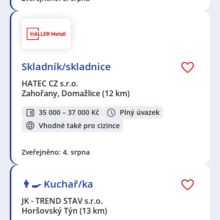
Skladník/skladnice
HATEC CZ s.r.o.
Zahořany, Domažlice
(12 km)
35 000 – 37 000 Kč
Plný úvazek
Vhodné také pro cizince
Zveřejněno: 4. srpna
👨‍🍳 Kuchař/ka
JK - TREND STAV s.r.o.
Horšovský Týn
(13 km)