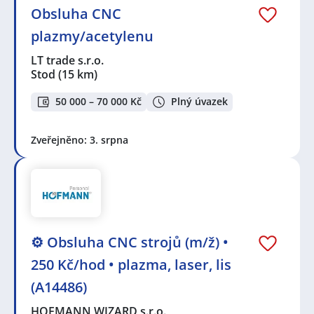
Obsluha CNC
plazmy/acetylenu
LT trade s.r.o.
Stod
(15 km)
50 000 – 70 000 Kč
Plný úvazek
Zveřejněno: 3. srpna
⚙️ Obsluha CNC strojů (m/ž) •
250 Kč/hod • plazma, laser, lis
(A14486)
HOFMANN WIZARD s.r.o.