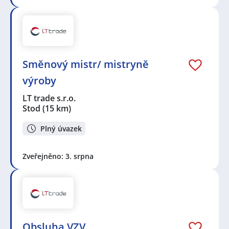
Směnový mistr/ mistryně
výroby
LT trade s.r.o.
Stod
(15 km)
Plný úvazek
Zveřejněno: 3. srpna
Obsluha VZV