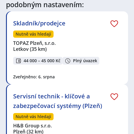
okres Domažlice
,
Holýšov
,
Zahořany, okres
podobným nastavením:
Domažlice
,
Horšovský Týn
,
Stod
,
Týnské Předměstí,
Domažlice
,
Klatovy III, Klatovy
,
Přeštice
,
Chotěšov,
okres Plzeň-jih
,
Klatovy
,
Kostelec, okres Tachov
,
Skladník/prodejce
Chlumčany, okres Plzeň-jih
,
Dobřany, okres Plzeň-jih
,
Ostrov u Stříbra, Kostelec, okres Tachov
,
Heřmanova
Nutně vás hledají
Huť
,
Úherce, okres Plzeň-sever
,
Nýrsko
,
Štěnovice
,
TOPAZ Plzeň, s.r.o.
Litice, Plzeň
,
Stříbro
Letkov
(35 km)
44 000 – 45 000 Kč
Plný úvazek
Zveřejněno: 6. srpna
Servisní technik - klíčové a
zabezpečovací systémy (Plzeň)
Nutně vás hledají
H&B Group s.r.o.
Plzeň
(32 km)