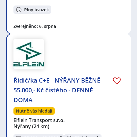
Plný úvazek
Zveřejněno: 6. srpna
Řidič/ka C+E - NÝŘANY BĚŽNĚ
55.000,- Kč čistého - DENNĚ
DOMA
Nutně vás hledají
Elflein Transport s.r.o.
Nýřany
(24 km)