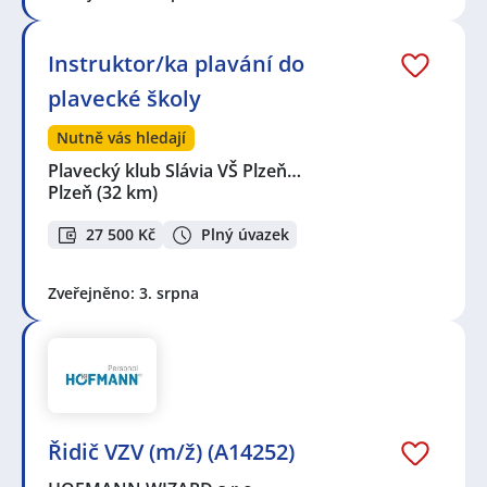
Instruktor/ka plavání do
plavecké školy
Nutně vás hledají
Plavecký klub Slávia VŠ Plzeň…
Plzeň
(32 km)
27 500 Kč
Plný úvazek
Zveřejněno: 3. srpna
Řidič VZV (m/ž) (A14252)