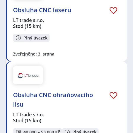
Obsluha CNC laseru
LT trade s.r.o.
Stod
(15 km)
Plný úvazek
Zveřejněno: 3. srpna
Obsluha CNC ohraňovacího
lisu
LT trade s.r.o.
Stod
(15 km)
40 000 – 53 000 Kč
Plný úvazek