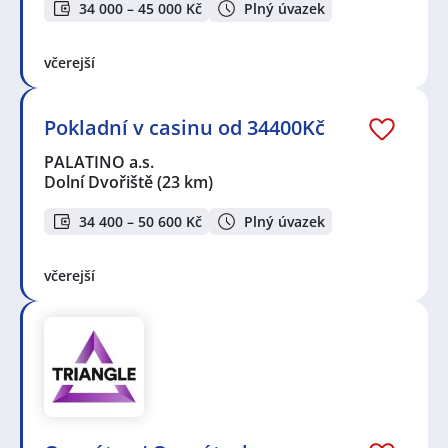
34 000 – 45 000 Kč
Plný úvazek
včerejší
Pokladní v casinu od 34400Kč
PALATINO a.s.
Dolní Dvořiště
(23 km)
34 400 – 50 600 Kč
Plný úvazek
včerejší