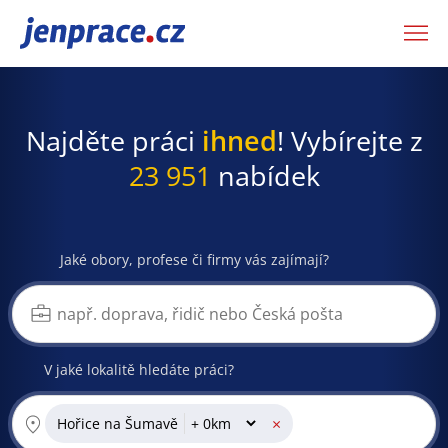
JenPráce.cz
Najděte práci
ihned
! Vybírejte z
23 951
nabídek
Jaké obory, profese či firmy vás zajímají?
V jaké lokalitě hledáte práci?
×
Hořice na Šumavě