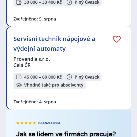
30 000 – 33 400 Kč
Plný úvazek
zaměstnání aktuálně patří
Brno
,
Ostrava
,
Plzeň
,
Praha
,
Nové Město, Praha
,
Liberec
,
Olomouc
,
Hradec
Králové
,
Pardubice
,
Karlovy Vary
, ale i mnoho dalších.
Zveřejněno: 5. srpna
Prohlédněte preferované lokality, je velká šance, že
najdete nabídky práce blíže Vašeho bydliště, než jste
čekali.
Servisní technik nápojové a
výdejní automaty
V lokalitě "Hořice na Šumavě" a okolí je stále velká
Provendia s.r.o.
poptávka po nových zaměstnancích. Jen za poslední
Celá ČR
týden bylo přidáno 250 nových nabídek práce a
brigád od různých společností, personálních a
45 000 – 60 000 Kč
Plný úvazek
pracovních agentur. Za poslední měsíc je to celkem
489 nových nabídek! Právě proto je pravý čas
Vhodné také pro absolventy
porozhlédnout se po nové práci!
Zveřejněno: 4. srpna
Zvyšte si šanci v nalezení nového uplatnění!
Vytvořte
si účet na JenPráce.cz
a pravidelně na Váš email
dostávejte aktuální seznam pracovních nabídek,
včetně námi doporučovaných.