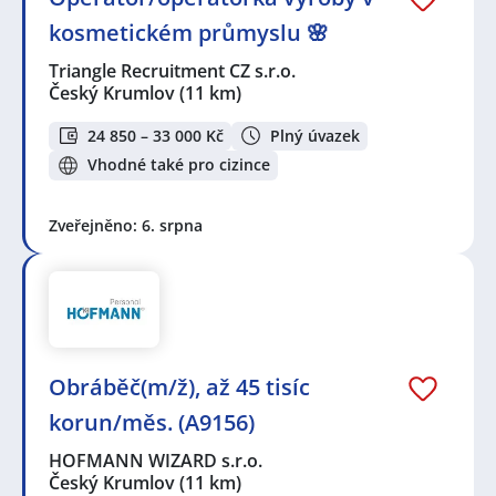
kosmetickém průmyslu 🌸
Triangle Recruitment CZ s.r.o.
Český Krumlov
(11 km)
24 850 – 33 000 Kč
Plný úvazek
Vhodné také pro cizince
Zveřejněno: 6. srpna
Obráběč(m/ž), až 45 tisíc
korun/měs. (A9156)
HOFMANN WIZARD s.r.o.
Český Krumlov
(11 km)