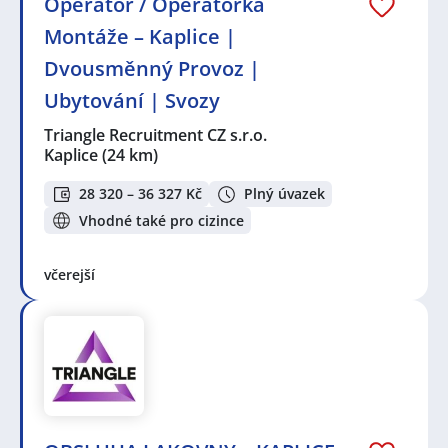
Operátor / Operátorka
Montáže – Kaplice |
Dvousměnný Provoz |
Ubytování | Svozy
Triangle Recruitment CZ s.r.o.
Kaplice
(24 km)
28 320 – 36 327 Kč
Plný úvazek
Vhodné také pro cizince
včerejší