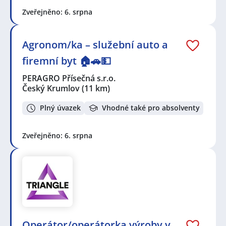
Zveřejněno: 6. srpna
Agronom/ka – služební auto a
firemní byt 🏠🚗💵
PERAGRO Přísečná s.r.o.
Český Krumlov
(11 km)
Plný úvazek
Vhodné také pro absolventy
Zveřejněno: 6. srpna
Operátor/operátorka výroby v