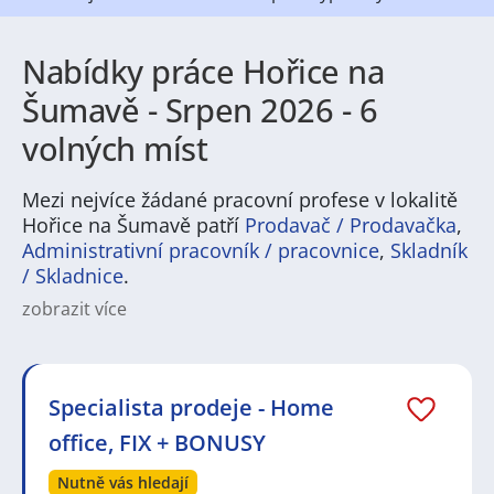
Nabídky práce Hořice na
Šumavě - Srpen 2026 - 6
volných míst
Mezi nejvíce žádané pracovní profese v lokalitě
Hořice na Šumavě patří
Prodavač / Prodavačka
,
Administrativní pracovník / pracovnice
,
Skladník
/ Skladnice
.
zobrazit více
Hořice na Šumavě nabízí rozmanité pracovní
příležitosti pro lidi hledající stabilní i sezonní
zaměstnání. V regionu jsou běžné pozice v
pohostinství a cestovním ruchu, v lesnictví a
Specialista prodeje - Home
zpracování dřeva, v menším průmyslu a ve
office, FIX + BONUSY
stavebnictví. Najdete zde také nabídky v oblasti
služeb, zdravotnictví a školství, stejně jako řemeslná a
Nutně vás hledají
provozní zaměstnání. Pokud hledáte práci v Hořice na