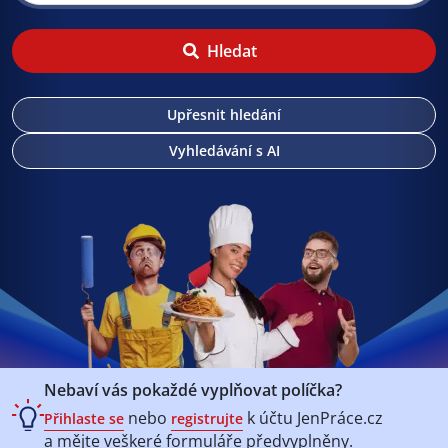
Hledat
Upřesnit hledání
Vyhledávání s AI
Nebaví vás pokaždé vyplňovat políčka?
nebo
k účtu
JenPráce.cz
Přihlaste se
registrujte
a mějte veškeré
formuláře předvyplněny.