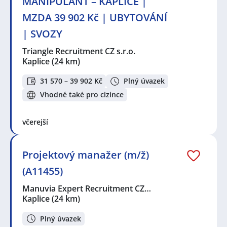
MANIPULANT – KAPLICE |
MZDA 39 902 Kč | UBYTOVÁNÍ
| SVOZY
Triangle Recruitment CZ s.r.o.
Kaplice
(24 km)
31 570 – 39 902 Kč
Plný úvazek
Vhodné také pro cizince
včerejší
Projektový manažer (m/ž)
(A11455)
Manuvia Expert Recruitment CZ…
Kaplice
(24 km)
Plný úvazek