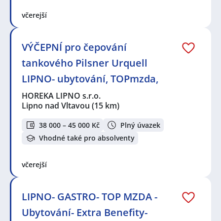
včerejší
VÝČEPNÍ pro čepování
tankového Pilsner Urquell
LIPNO- ubytování, TOPmzda,
HOREKA LIPNO s.r.o.
Lipno nad Vltavou
(15 km)
38 000 – 45 000 Kč
Plný úvazek
Vhodné také pro absolventy
včerejší
LIPNO- GASTRO- TOP MZDA -
Ubytování- Extra Benefity-