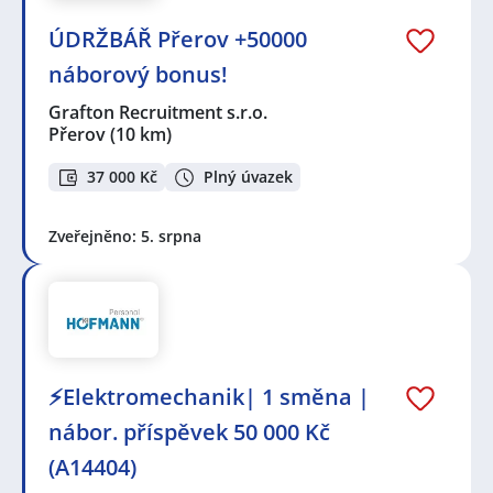
ÚDRŽBÁŘ Přerov +50000
náborový bonus!
Grafton Recruitment s.r.o.
Přerov
(10 km)
37 000 Kč
Plný úvazek
Zveřejněno: 5. srpna
⚡Elektromechanik| 1 směna |
nábor. příspěvek 50 000 Kč
(A14404)