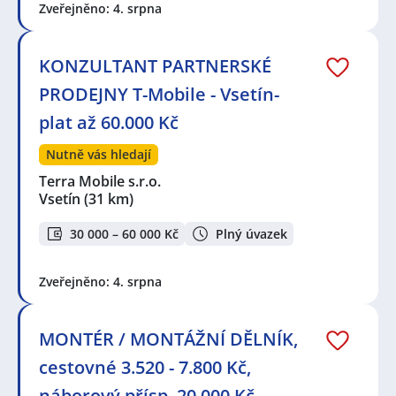
/ Elektromontérka
,
Elektrikář / Elektrikářka
,
Servisní
Zveřejněno: 4. srpna
technik / technička
,
Obsluha strojů
,
Technik /
technička automatizace
KONZULTANT PARTNERSKÉ
Seznam lokalit v zobrazených inzerátech:
PRODEJNY T-Mobile - Vsetín-
Celá ČR
,
Prostějov
,
Otrokovice
,
Vsetín
,
Hulín
,
Kroměříž
,
Bystřice pod Hostýnem
,
Brusné
,
Přerov
,
plat až 60.000 Kč
Horní Moštěnice
,
Holešov
,
Přerov I-Město, Přerov
,
Všetuly, Holešov
,
Rusava
,
Lipník nad Bečvou
,
Dolní
Nutně vás hledají
Újezd, okres Přerov
Terra Mobile s.r.o.
Vsetín
(31 km)
30 000 – 60 000 Kč
Plný úvazek
Zveřejněno: 4. srpna
MONTÉR / MONTÁŽNÍ DĚLNÍK,
cestovné 3.520 - 7.800 Kč,
náborový přísp. 20.000 Kč