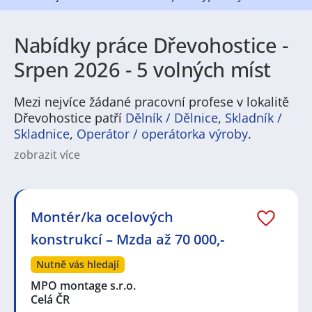
Nabídky práce Dřevohostice -
Srpen 2026 - 5 volných míst
Mezi nejvíce žádané pracovní profese v lokalitě
Dřevohostice patří
Dělník / Dělnice
,
Skladník /
Skladnice
,
Operátor / operátorka výroby
.
zobrazit více
Práce v Dřevohosticích nabízí pestrou škálu
pracovních příležitostí především v průmyslových a
servisních oborech. Region je typický pro lehkou
výrobu, potravinářství, logistiku a stavebnictví,
Montér/ka ocelových
doplněné o široké spektrum pozic v obchodu,
konstrukcí – Mzda až 70 000,-
administrativě a zákaznickém servisu. Uchazeči
najdou pracovní nabídky pro techniky, operátory
Nutně vás hledají
výroby, řidiče, skladníky i pro lidi se zkušenostmi v
účetnictví nebo personalistice; sezónní zaměstnání a
MPO montage s.r.o.
brigády jsou běžné zejména v případě polních a
Celá ČR
potravinářských prací.