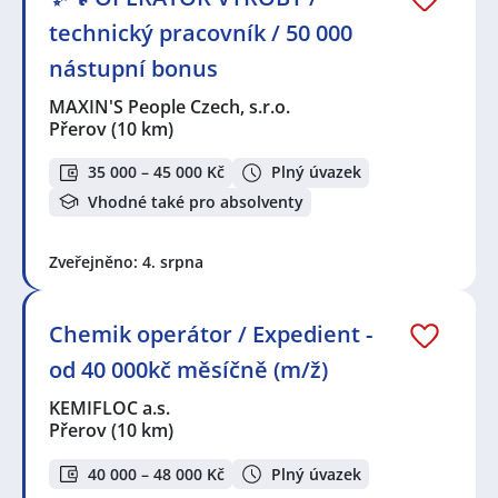
technický pracovník / 50 000
nástupní bonus
MAXIN'S People Czech, s.r.o.
Přerov
(10 km)
35 000 – 45 000 Kč
Plný úvazek
Vhodné také pro absolventy
Zveřejněno: 4. srpna
Chemik operátor / Expedient -
od 40 000kč měsíčně (m/ž)
KEMIFLOC a.s.
Přerov
(10 km)
40 000 – 48 000 Kč
Plný úvazek