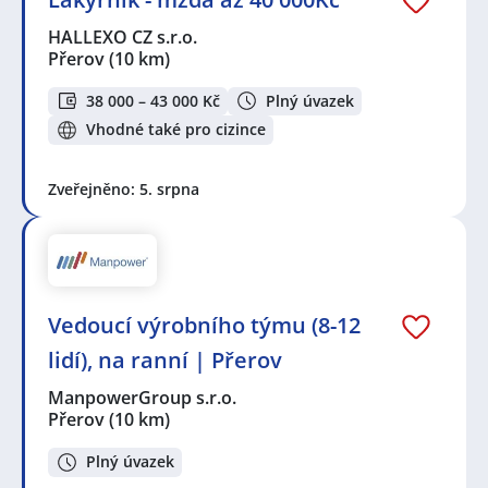
HALLEXO CZ s.r.o.
Přerov
(10 km)
38 000 – 43 000 Kč
Plný úvazek
Vhodné také pro cizince
Zveřejněno: 5. srpna
Vedoucí výrobního týmu (8-12
lidí), na ranní | Přerov
ManpowerGroup s.r.o.
Přerov
(10 km)
Plný úvazek