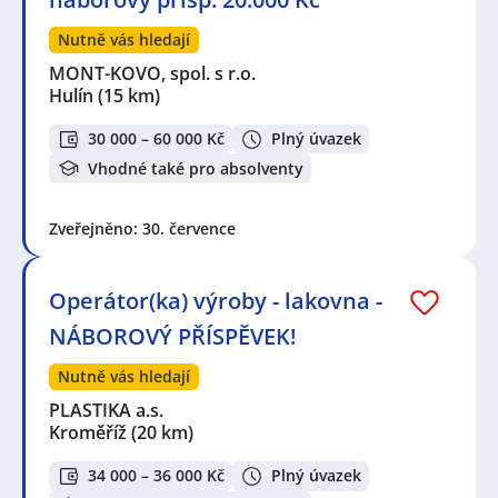
Nutně vás hledají
MONT-KOVO, spol. s r.o.
Hulín
(15 km)
30 000 – 60 000 Kč
Plný úvazek
Vhodné také pro absolventy
Zveřejněno: 30. července
Operátor(ka) výroby - lakovna -
NÁBOROVÝ PŘÍSPĚVEK!
Nutně vás hledají
PLASTIKA a.s.
Kroměříž
(20 km)
34 000 – 36 000 Kč
Plný úvazek