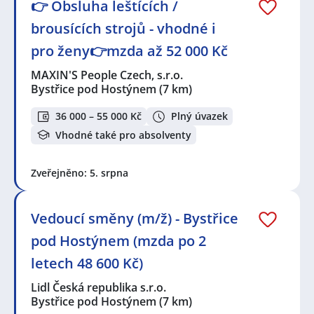
👉 Obsluha leštících /
brousících strojů - vhodné i
pro ženy👉mzda až 52 000 Kč
MAXIN'S People Czech, s.r.o.
Bystřice pod Hostýnem
(7 km)
36 000 – 55 000 Kč
Plný úvazek
Vhodné také pro absolventy
Zveřejněno: 5. srpna
Vedoucí směny (m/ž) - Bystřice
pod Hostýnem (mzda po 2
letech 48 600 Kč)
Lidl Česká republika s.r.o.
Bystřice pod Hostýnem
(7 km)