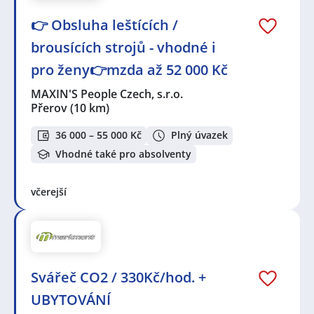
👉 Obsluha leštících /
brousících strojů - vhodné i
pro ženy👉mzda až 52 000 Kč
MAXIN'S People Czech, s.r.o.
Přerov
(10 km)
36 000 – 55 000 Kč
Plný úvazek
Vhodné také pro absolventy
včerejší
Svářeč CO2 / 330Kč/hod. +
UBYTOVÁNÍ