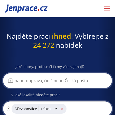
JenPráce.cz
Najděte práci
ihned
! Vybírejte z
24 272
nabídek
Jaké obory, profese či firmy vás zajímají?
V jaké lokalitě hledáte práci?
×
Dřevohostice