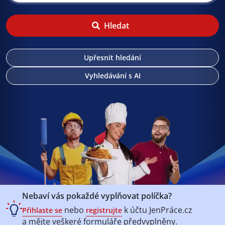
Hledat
Upřesnit hledání
Vyhledávání s AI
Nebaví vás pokaždé vyplňovat políčka?
nebo
k účtu
JenPráce.cz
Přihlaste se
registrujte
a mějte veškeré
formuláře předvyplněny.