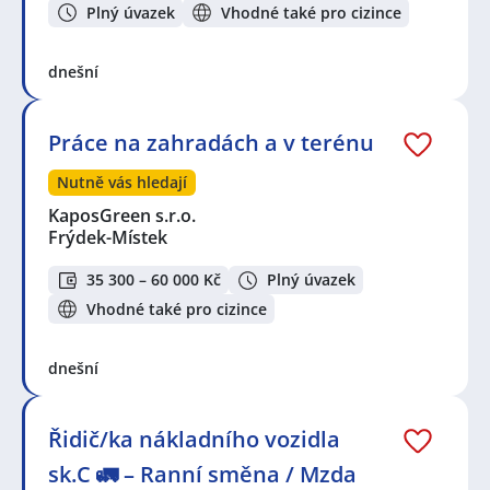
Plný úvazek
Vhodné také pro cizince
dnešní
Práce na zahradách a v terénu
Nutně vás hledají
KaposGreen s.r.o.
Frýdek-Místek
35 300 – 60 000 Kč
Plný úvazek
Vhodné také pro cizince
dnešní
Řidič/ka nákladního vozidla
sk.C 🚛 – Ranní směna / Mzda