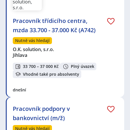
Pracovník třídicího centra,
mzda 33.700 - 37.000 Kč (A742)
Nutně vás hledají
O.K. solution, s.r.o.
Jihlava
33 700 – 37 000 Kč
Plný úvazek
Vhodné také pro absolventy
dnešní
Pracovník podpory v
bankovnictví (m/ž)
Nutně vás hledají