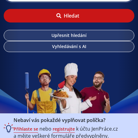
Hledat
Upřesnit hledání
Vyhledávání s AI
Nebaví vás pokaždé vyplňovat políčka?
nebo
k účtu
JenPráce.cz
Přihlaste se
registrujte
a mějte veškeré
formuláře předvyplněny.