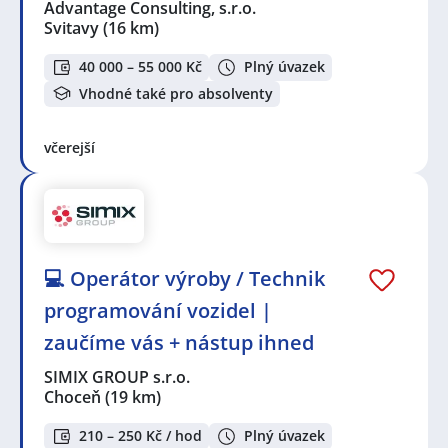
Advantage Consulting, s.r.o.
Svitavy
(16 km)
40 000 – 55 000 Kč
Plný úvazek
Vhodné také pro absolventy
včerejší
💻 Operátor výroby / Technik
programování vozidel |
zaučíme vás + nástup ihned
SIMIX GROUP s.r.o.
Choceň
(19 km)
210 – 250 Kč / hod
Plný úvazek