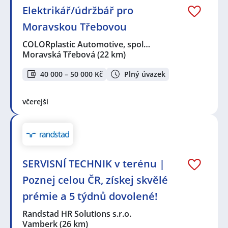
Elektrikář/údržbář pro
Moravskou Třebovou
COLORplastic Automotive, spol…
Moravská Třebová
(22 km)
40 000 – 50 000 Kč
Plný úvazek
včerejší
SERVISNÍ TECHNIK v terénu |
Poznej celou ČR, získej skvělé
prémie a 5 týdnů dovolené!
Randstad HR Solutions s.r.o.
Vamberk
(26 km)