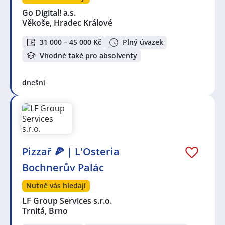
Go Digital! a.s.
Věkoše, Hradec Králové
31 000 – 45 000 Kč
Plný úvazek
Vhodné také pro absolventy
dnešní
Pizzař 🍕 | L'Osteria
Bochnerův Palác
Nutně vás hledají
LF Group Services s.r.o.
Trnitá, Brno