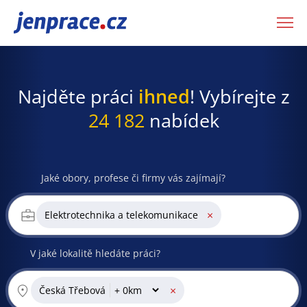
JenPráce.cz
Najděte práci
ihned
! Vybírejte z
24 182
nabídek
Jaké obory, profese či firmy vás zajímají?
×
Elektrotechnika a telekomunikace
V jaké lokalitě hledáte práci?
×
Česká Třebová