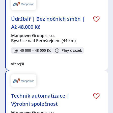
Údržbář | Bez nočních směn |
Až 48.000 Kč
ManpowerGroup s.r.o.
Bystřice nad Pernštejnem
(44 km)
40 000 – 48 000 Kč
Plný úvazek
včerejší
Technik automatizace |
Výrobní společnost
ManpowerGroup s.r.o.