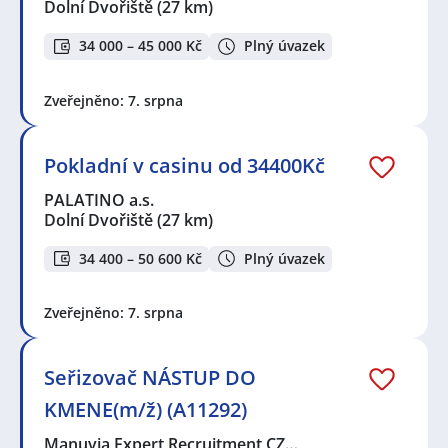
Dolní Dvořiště
(27 km)
34 000 – 45 000 Kč
Plný úvazek
Zveřejněno: 7. srpna
Pokladní v casinu od 34400Kč
PALATINO a.s.
Dolní Dvořiště
(27 km)
34 400 – 50 600 Kč
Plný úvazek
Zveřejněno: 7. srpna
Seřizovač NÁSTUP DO
KMENE(m/ž) (A11292)
Manuvia Expert Recruitment CZ…