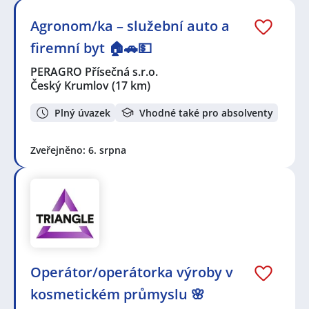
Agronom/ka – služební auto a
firemní byt 🏠🚗💵
PERAGRO Přísečná s.r.o.
Český Krumlov
(17 km)
Plný úvazek
Vhodné také pro absolventy
Zveřejněno: 6. srpna
Operátor/operátorka výroby v
kosmetickém průmyslu 🌸