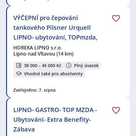
VÝČEPNÍ pro čepování
tankového Pilsner Urquell
LIPNO- ubytování, TOPmzda,
HOREKA LIPNO s.r.o.
Lipno nad Vltavou
(14 km)
38 000 – 45 000 Kč
Plný úvazek
Vhodné také pro absolventy
Zveřejněno: 7. srpna
LIPNO- GASTRO- TOP MZDA -
Ubytování- Extra Benefity-
Zábava