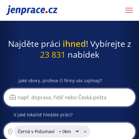
JenPráce.cz
Najděte práci
ihned
! Vybírejte z
23 831
nabídek
Jaké obory, profese či firmy vás zajímají?
V jaké lokalitě hledáte práci?
×
Černá v Pošumaví