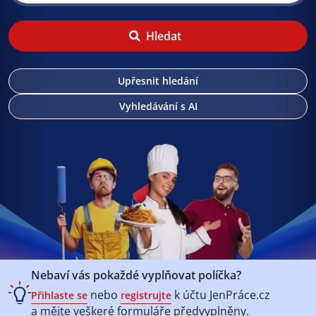
Hledat
Upřesnit hledání
Vyhledávání s AI
Nebaví vás pokaždé vyplňovat políčka?
nebo
k účtu
JenPráce.cz
Přihlaste se
registrujte
a mějte veškeré
formuláře předvyplněny.