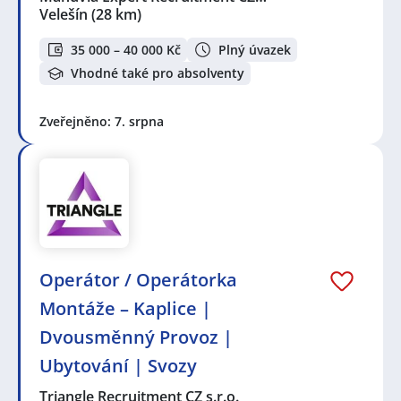
Velešín
(28 km)
35 000 – 40 000 Kč
Plný úvazek
Vhodné také pro absolventy
Zveřejněno: 7. srpna
Operátor / Operátorka
Montáže – Kaplice |
Dvousměnný Provoz |
Ubytování | Svozy
Triangle Recruitment CZ s.r.o.