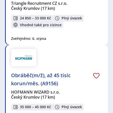
Triangle Recruitment CZ s.r.o.
Český Krumlov
(17 km)
24 850 – 33 000 Kč
Plný úvazek
Vhodné také pro cizince
Zveřejněno: 6. srpna
Obráběč(m/ž), až 45 tisíc
korun/měs. (A9156)
HOFMANN WIZARD s.r.o.
Český Krumlov
(17 km)
35 000 – 45 000 Kč
Plný úvazek