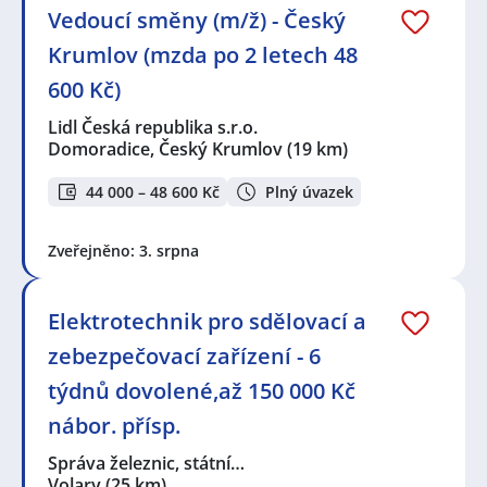
Vedoucí směny (m/ž) - Český
Krumlov (mzda po 2 letech 48
600 Kč)
Lidl Česká republika s.r.o.
Domoradice, Český Krumlov
(19 km)
44 000 – 48 600 Kč
Plný úvazek
Zveřejněno: 3. srpna
Elektrotechnik pro sdělovací a
zebezpečovací zařízení - 6
týdnů dovolené,až 150 000 Kč
nábor. přísp.
Správa železnic, státní…
Volary
(25 km)