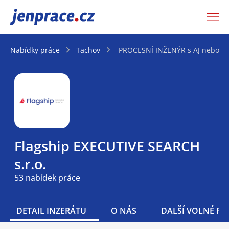
JenPráce.cz
Nabídky práce
Tachov
PROCESNÍ INŽENÝR s AJ nebo NJ 
Flagship EXECUTIVE SEARCH
s.r.o.
53 nabídek práce
DETAIL INZERÁTU
O NÁS
DALŠÍ VOLNÉ PO