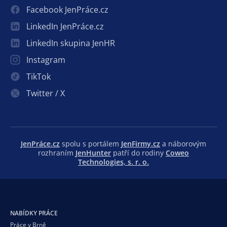
Facebook JenPráce.cz
LinkedIn JenPráce.cz
LinkedIn skupina JenHR
Instagram
TikTok
Twitter / X
JenPráce.cz
spolu s portálem
JenFirmy.cz
a náborovým
rozhraním
JenHunter
patří do rodiny
Coweo
Technologies, s. r. o.
NABÍDKY PRÁCE
Práce v Brně