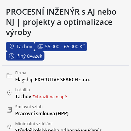
PROCESNÍ INŽENÝR s AJ nebo
NJ | projekty a optimalizace
výroby
Tachov
55.000 – 65.000 Kč
Plný úvazek
Firma
Flagship EXECUTIVE SEARCH s.r.o.
Lokalita
Tachov
Zobrazit na mapě
Smluvní vztah
Pracovní smlouva (HPP)
Minimální vzdělání
Středoškolské nebo odborné vyučení s