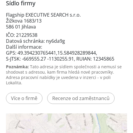
Sídlo firmy
Flagship EXECUTIVE SEARCH s.r.o.
Žižkova 1683/13
586 01 Jihlava
IČO: 21229538
Datová schránka: ny6da9g
Další informace:
GPS: 49.394230765441,15.584928289844,
S-JTSK: -669555.27 -1130255.91, RUIAN: 12345865
Poznámka:
Tato adresa je sídlem společnosti a nemusí se
shodovat s adresou, kam firma hledá nové pracovníky.
Adresa pracovní nabídky je uvedena v inzerci - v poli
Lokalita.
Více o firmě
Recenze od zaměstnanců