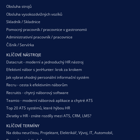
Obsluha strojů
Obsluha vysokozdvižných vozíků
Skladník / Skladnice
Pomocný pracovník / pracovnice v gastronomii
Administrativní pracovník / pracovnice
Číšník / Servírka
KLÍČOVÉ NÁSTROJE
Datacruit - moderní a jednoduchý HR nástroj
Efektivní nábor s jenHunter: krok za krokem
Jak vybrat vhodný personální informační systém
Recru - cesta k efektivním náborům
Recruitis - chytrý náborový software
Teamio - moderní náborová aplikace a chytré ATS
Top 20 ATS systémů, které hýbou HR
Zkratky v HR - znáte rozdíly mezi ATS, CRM, LMS?
KLÍČOVÉ TERMÍNY
Na dobu neurčitou
,
Projektant
,
Elektrikář
,
Vývoj
,
IT
,
Automobil
,