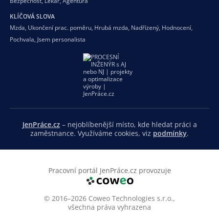
Bezpečnost
,
Lékař
,
Agentura
KLÍČOVÁ SLOVA
Mzda
,
Ukončení prac. poměru
,
Hrubá mzda
,
Nadřízený
,
Hodnocení
,
Pochvala
,
Jsem personalista
JenPráce.cz
– nejoblíbenější místo, kde hledat práci a
zaměstnance. Využíváme cookies, viz
podmínky
.
Pracovní portál JenPráce.cz provozuje
© 2016–2026 Coweo Technologies s.r.o.,
všechna práva vyhrazena