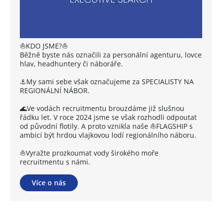
⛵KDO JSME?⛵
Běžně byste nás označili za personální agenturu, lovce
hlav, headhuntery či náboráře.
⚓My sami sebe však označujeme za SPECIALISTY NA
REGIONÁLNÍ NÁBOR.
🌊Ve vodách recruitmentu brouzdáme již slušnou
řádku let. V roce 2024 jsme se však rozhodli odpoutat
od původní flotily. A proto vznikla naše ⛵FLAGSHIP s
ambicí být hrdou vlajkovou lodí regionálního náboru.
⛵Vyražte prozkoumat vody širokého moře
recruitmentu s námi.
Více o nás