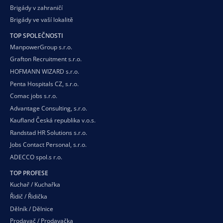
Brigády v zahraničí
Brigády ve vaší
lokalitě
TOP SPOLEČNOSTI
ManpowerGroup s.r.o.
Grafton Recruitment s.r.o.
HOFMANN WIZARD s.r.o.
Penta Hospitals CZ, s.r.o.
Comac jobs s.r.o.
Advantage Consulting, s.r.o.
Kaufland Česká republika v.o.s.
Randstad HR Solutions s.r.o.
Jobs Contact Personal, s.r.o.
ADECCO spol.s r.o.
TOP PROFESE
Kuchař / Kuchařka
Řidič / Řidička
Dělník / Dělnice
Prodavač / Prodavačka