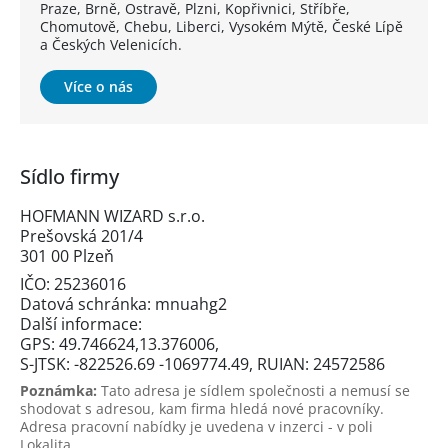
Praze, Brně, Ostravě, Plzni, Kopřivnici, Stříbře,
Chomutově, Chebu, Liberci, Vysokém Mýtě, České Lípě
a Českých Velenicích.
Více o nás
Sídlo firmy
HOFMANN WIZARD s.r.o.
Prešovská 201/4
301 00 Plzeň
IČO: 25236016
Datová schránka: mnuahg2
Další informace:
GPS: 49.746624,13.376006,
S-JTSK: -822526.69 -1069774.49, RUIAN: 24572586
Poznámka:
Tato adresa je sídlem společnosti a nemusí se
shodovat s adresou, kam firma hledá nové pracovníky.
Adresa pracovní nabídky je uvedena v inzerci - v poli
Lokalita.