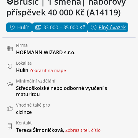
⚙️Brusič | 1 směna| náborový
příspěvek 40 000 Kč (A14119)
Hulín
33.000 – 35.000 Kč
Plný úvazek
Firma
HOFMANN WIZARD s.r.o.
Lokalita
Hulín
Zobrazit na mapě
Minimální vzdělání
Středoškolské nebo odborné vyučení s
maturitou
Vhodné také pro
cizince
Kontakt
Tereza Šimoníčková,
Zobrazit tel. číslo