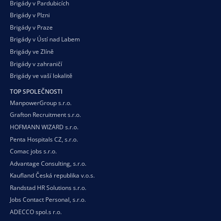
Brigády v Pardubicích
Brigády v Plzni
Brigády v Praze
Brigády v Ústí nad Labem
Brigády ve Zlíně
Brigády v zahraničí
Brigády ve vaší
lokalitě
TOP SPOLEČNOSTI
ManpowerGroup s.r.o.
Grafton Recruitment s.r.o.
HOFMANN WIZARD s.r.o.
Penta Hospitals CZ, s.r.o.
Comac jobs s.r.o.
Advantage Consulting, s.r.o.
Kaufland Česká republika v.o.s.
Randstad HR Solutions s.r.o.
Jobs Contact Personal, s.r.o.
ADECCO spol.s r.o.