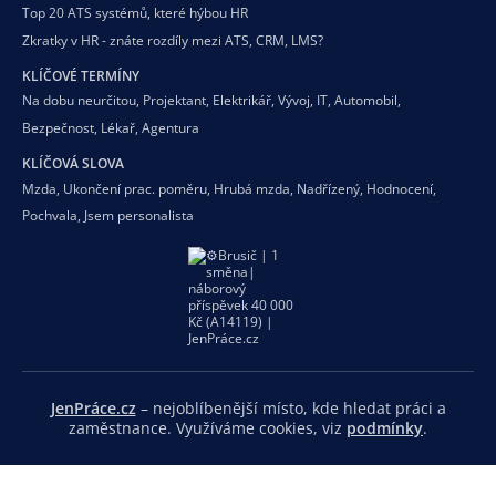
Top 20 ATS systémů, které hýbou HR
Zkratky v HR - znáte rozdíly mezi ATS, CRM, LMS?
KLÍČOVÉ TERMÍNY
Na dobu neurčitou
,
Projektant
,
Elektrikář
,
Vývoj
,
IT
,
Automobil
,
Bezpečnost
,
Lékař
,
Agentura
KLÍČOVÁ SLOVA
Mzda
,
Ukončení prac. poměru
,
Hrubá mzda
,
Nadřízený
,
Hodnocení
,
Pochvala
,
Jsem personalista
JenPráce.cz
– nejoblíbenější místo, kde hledat práci a
zaměstnance. Využíváme cookies, viz
podmínky
.