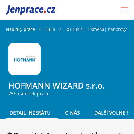
JenPráce.cz
Nabídky práce
Hulín
⚙️Brusič | 1 směna| náborový pří
HOFMANN WIZARD s.r.o.
259 nabídek práce
DETAIL INZERÁTU
O NÁS
DALŠÍ VOLNÉ PO