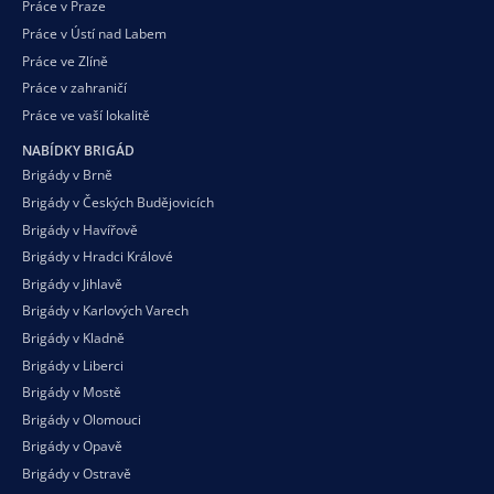
Práce v Praze
Práce v Ústí nad Labem
Práce ve Zlíně
Práce v zahraničí
Práce ve vaší
lokalitě
NABÍDKY BRIGÁD
Brigády v Brně
Brigády v Českých Budějovicích
Brigády v Havířově
Brigády v Hradci Králové
Brigády v Jihlavě
Brigády v Karlových Varech
Brigády v Kladně
Brigády v Liberci
Brigády v Mostě
Brigády v Olomouci
Brigády v Opavě
Brigády v Ostravě