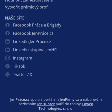
Hodnotit zaměstnavatele
Vytvořit prémiový profil
NAŠE SÍTĚ
Facebook Práce a Brigády
Facebook JenPráce.cz
LinkedIn JenPráce.cz
LinkedIn skupina JenHR
Instagram
TikTok
Twitter / X
JenPráce.cz
spolu s portálem
JenFirmy.cz
a náborovým
rozhraním
JenHunter
patří do rodiny
Coweo
Technologies, s. r. o.