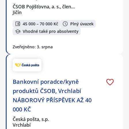
ČSOB Pojišťovna, a. s., člen…
Jičín
45 000 – 70 000 Kč
Plný úvazek
Vhodné také pro absolventy
Zveřejněno: 3. srpna
Bankovní poradce/kyně
produktů ČSOB, Vrchlabí
NÁBOROVÝ PŘÍSPĚVEK AŽ 40
000 KČ
Česká pošta, s.p.
Vrchlabí