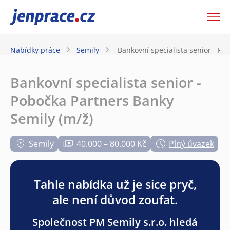
JenPráce.cz
Nabídky práce
Semily
Bankovní specialista senior - Po
Bankovní specialista senior -
Pobočka Partners Banky
Semily (m/ž)
Semily
40.000 – 80.000 Kč
Plný úvazek
Tahle nabídka už je sice pryč,
ale není důvod zoufat.
Společnost PM Semily s.r.o. hledá