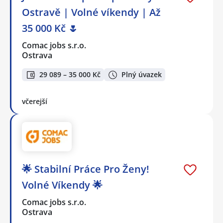
Ostravě | Volné víkendy | Až
35 000 Kč 🌷
Comac jobs s.r.o.
Ostrava
29 089 – 35 000 Kč
Plný úvazek
včerejší
🌟 Stabilní Práce Pro Ženy!
Volné Víkendy 🌟
Comac jobs s.r.o.
Ostrava