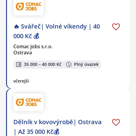
🔥 Svářeč| Volné víkendy | 40
000 Kč 💰
Comac jobs s.r.o.
Ostrava
35 000 – 40 000 Kč
Plný úvazek
včerejší
Dělník v kovovýrobě| Ostrava
| Až 35 000 Kč💰