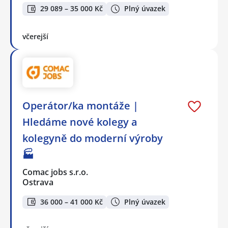
29 089 – 35 000 Kč
Plný úvazek
včerejší
Operátor/ka montáže |
Hledáme nové kolegy a
kolegyně do moderní výroby
🏭
Comac jobs s.r.o.
Ostrava
36 000 – 41 000 Kč
Plný úvazek