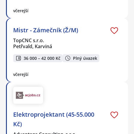
včerejší
Mistr - Zámečník (Ž/M)
TopCNC s.r.o.
Petřvald, Karviná
36 000 – 42 000 Kč
Plný úvazek
včerejší
Elektroprojektant (45-55.000
Kč)