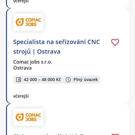
včerejší
Specialista na seřizování CNC
strojů | Ostrava
Comac jobs s.r.o.
Ostrava
42 000 – 48 000 Kč
Plný úvazek
včerejší