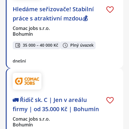
Hledáme seřizovače! Stabilní
práce s atraktivní mzdou💰
Comac jobs s.r.o.
Bohumín
35 000 – 40 000 Kč
Plný úvazek
dnešní
🚛 Řidič sk. C | Jen v areálu
firmy | od 35.000 Kč | Bohumín
Comac jobs s.r.o.
Bohumín