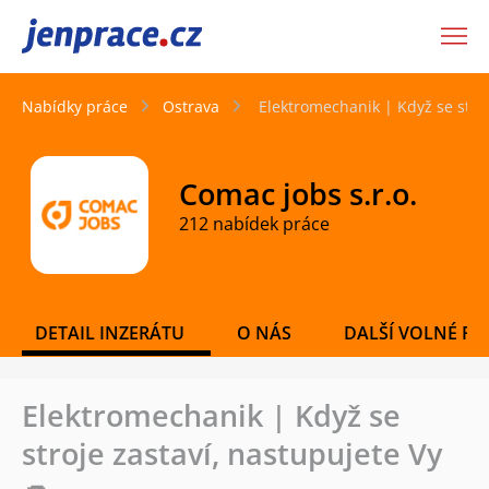
JenPráce.cz
Nabídky práce
Ostrava
Elektromechanik | Když se stroj
Comac jobs s.r.o.
212 nabídek práce
DETAIL INZERÁTU
O NÁS
DALŠÍ VOLNÉ PO
Elektromechanik | Když se
stroje zastaví, nastupujete Vy