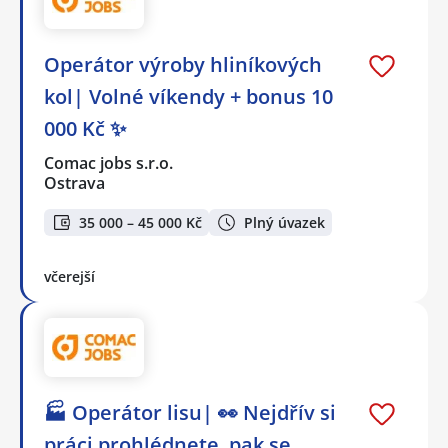
Operátor výroby hliníkových
kol| Volné víkendy + bonus 10
000 Kč ✨
Comac jobs s.r.o.
Ostrava
35 000 – 45 000 Kč
Plný úvazek
včerejší
🏭 Operátor lisu| 👀 Nejdřív si
práci prohlédnete, pak se