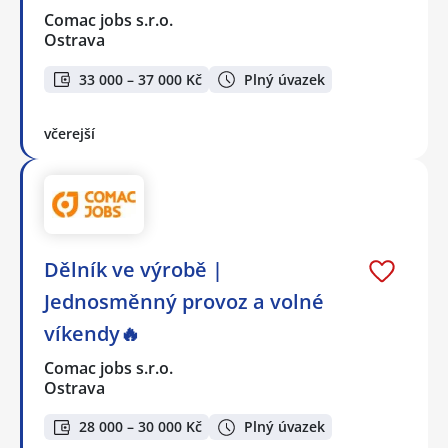
Comac jobs s.r.o.
Ostrava
33 000 – 37 000 Kč
Plný úvazek
včerejší
Dělník ve výrobě |
Jednosměnný provoz a volné
víkendy🔥
Comac jobs s.r.o.
Ostrava
28 000 – 30 000 Kč
Plný úvazek