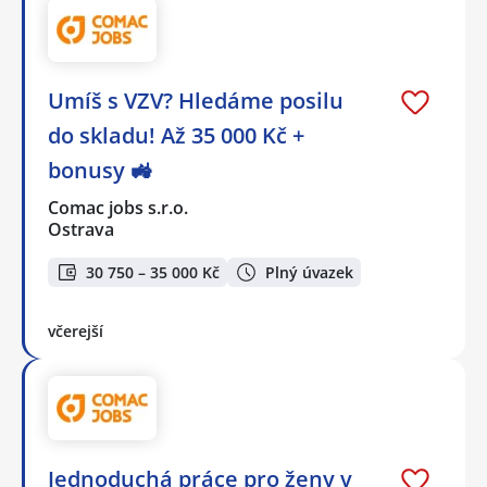
Umíš s VZV? Hledáme posilu
do skladu! Až 35 000 Kč +
bonusy 🚜
Comac jobs s.r.o.
Ostrava
30 750 – 35 000 Kč
Plný úvazek
včerejší
Jednoduchá práce pro ženy v