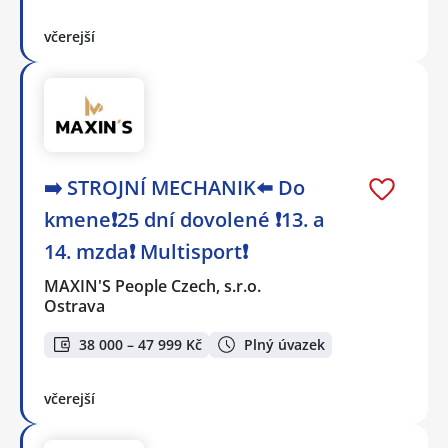
včerejší
➡️ STROJNÍ MECHANIK⬅️ Do
kmene❗25 dní dovolené ❗13. a
14. mzda❗ Multisport❗
MAXIN'S People Czech, s.r.o.
Ostrava
38 000 – 47 999 Kč
Plný úvazek
včerejší