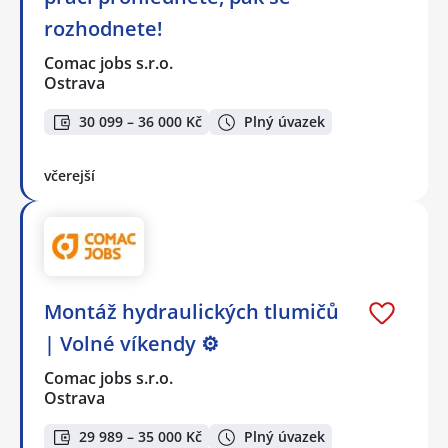
rozhodnete!
Comac jobs s.r.o.
Ostrava
30 099 – 36 000 Kč
Plný úvazek
včerejší
Montáž hydraulických tlumičů
| Volné víkendy ⚙️
Comac jobs s.r.o.
Ostrava
29 989 – 35 000 Kč
Plný úvazek