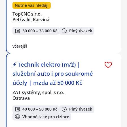
Nutně vás hledají
TopCNC s.r.o.
Petřvald, Karviná
30 000 – 36 000 Kč
Plný úvazek
včerejší
⚡ Technik elektro (m/ž) |
služební auto i pro soukromé
účely | mzda až 50 000 Kč
ZAT systémy, spol. s r.o.
Ostrava
40 000 – 50 000 Kč
Plný úvazek
Vhodné také pro cizince