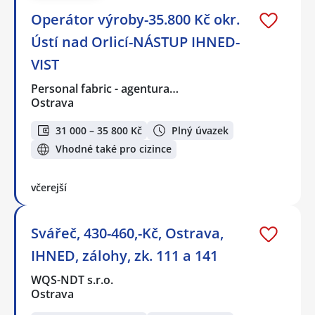
Operátor výroby-35.800 Kč okr.
Ústí nad Orlicí-NÁSTUP IHNED-
VIST
Personal fabric - agentura…
Ostrava
31 000 – 35 800 Kč
Plný úvazek
Vhodné také pro cizince
včerejší
Svářeč, 430-460,-Kč, Ostrava,
IHNED, zálohy, zk. 111 a 141
WQS-NDT s.r.o.
Ostrava