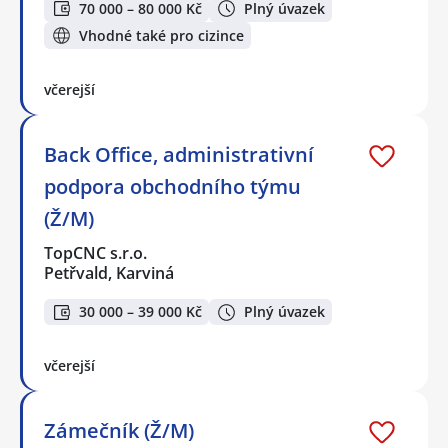
70 000 – 80 000 Kč
Plný úvazek
Vhodné také pro cizince
včerejší
Back Office, administrativní
podpora obchodního týmu
(Ž/M)
TopCNC s.r.o.
Petřvald, Karviná
30 000 – 39 000 Kč
Plný úvazek
včerejší
Zámečník (Ž/M)