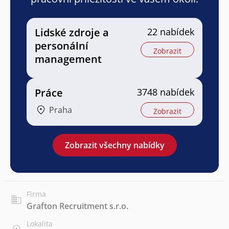
Lidské zdroje a
22 nabídek
personální
Zobrazit
management
Práce
3748 nabídek
Praha
Zobrazit
Zobrazit všechny nabídky
Firma
Grafton Recruitment s.r.o.
Lokalita