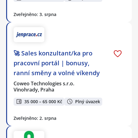
Zveřejněno: 3. srpna
🚀 Sales konzultant/ka pro
pracovní portál | bonusy,
ranní směny a volné víkendy
Coweo Technologies s.r.o.
Vinohrady, Praha
35 000 – 65 000 Kč
Plný úvazek
Zveřejněno: 2. srpna