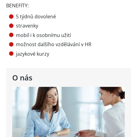
BENEFITY:
5 týdnů dovolené
stravenky
mobil i k osobnímu užití
možnost dalšího vzdělávání v HR
jazykové kurzy
O nás