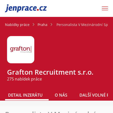
JenPráce.cz
Nabídky práce
Praha
Personalista V Mezinárodní Spole
Grafton Recruitment s.r.o.
275 nabídek práce
DETAIL INZERÁTU
O NÁS
DALŠÍ VOLNÉ PO