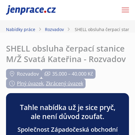
JenPráce.cz
Nabídky práce
Rozvadov
SHELL obsluha čerpací stanic
SHELL obsluha čerpací stanice
M/Ž Svatá Kateřina - Rozvadov
Rozvadov
35.000 – 40.000 Kč
Plný úvazek
,
Zkrácený úvazek
Tahle nabídka už je sice pryč,
ale není důvod zoufat.
Společnost Západočeská obchodní