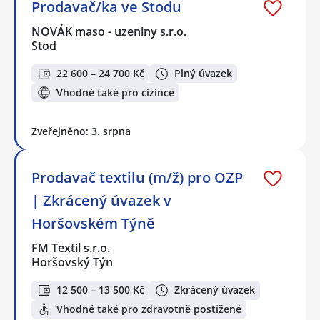
Prodavač/ka ve Stodu
NOVÁK maso - uzeniny s.r.o.
Stod
22 600 – 24 700 Kč
Plný úvazek
Vhodné také pro cizince
Zveřejněno: 3. srpna
Prodavač textilu (m/ž) pro OZP
| Zkrácený úvazek v
Horšovském Týně
FM Textil s.r.o.
Horšovský Týn
12 500 – 13 500 Kč
Zkrácený úvazek
Vhodné také pro zdravotně postižené