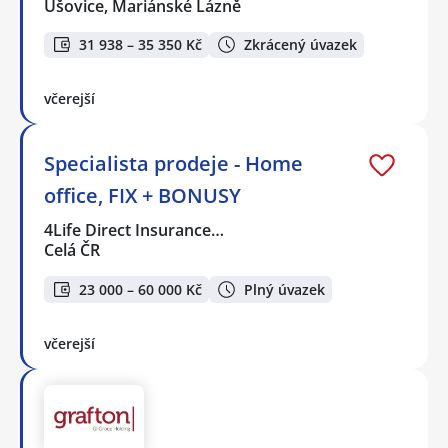
Úšovice, Mariánské Lázně
31 938 – 35 350 Kč
Zkrácený úvazek
včerejší
Specialista prodeje - Home
office, FIX + BONUSY
4Life Direct Insurance…
Celá ČR
23 000 – 60 000 Kč
Plný úvazek
včerejší