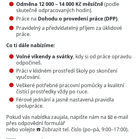
Odměna 12 000 – 14 000 Kč měsíčně
(podle
skutečně odpracovaných hodin).
Práce na
Dohodu o provedení práce (DPP)
.
Pravidelný a předvídatelný příjem za úklidové
práce.
Co ti dále nabízíme:
Volné víkendy a svátky
, kdy si od práce opravdu
odpočineš.
Práci v klidném prostředí školy po skončení
vyučování.
Veškeré potřebné pracovní pomůcky a kvalitní
čistící prostředky vždy po ruce.
Férové jednání a jasně nastavená pravidla
spolupráce.
Pokud vás nabídka zaujala, napište nám na 📧 e-mail
přes odpovědní formulář
nebo volejte ☎️ Zobrazit tel. číslo (po–pá, 9:00–17:00).