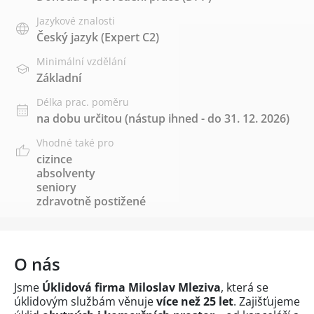
Jazykové znalosti
Český jazyk
(Expert C2)
Minimální vzdělání
Základní
Délka prac. poměru
na dobu určitou (nástup ihned - do 31. 12. 2026)
Vhodné také pro
cizince
absolventy
seniory
zdravotně postižené
O nás
Jsme
Úklidová firma Miloslav Mleziva
, která se
úklidovým službám věnuje
více než 25 let
. Zajišťujeme