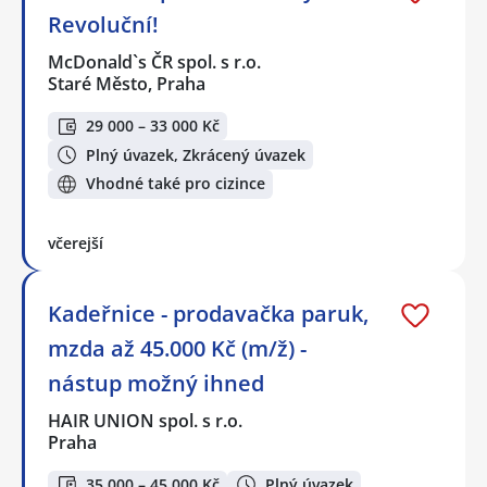
Revoluční!
McDonald`s ČR spol. s r.o.
Staré Město, Praha
29 000 – 33 000 Kč
Plný úvazek, Zkrácený úvazek
Vhodné také pro cizince
včerejší
Kadeřnice - prodavačka paruk,
mzda až 45.000 Kč (m/ž) -
nástup možný ihned
HAIR UNION spol. s r.o.
Praha
35 000 – 45 000 Kč
Plný úvazek