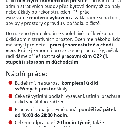
úklid
obytných i komerčních prostor
– od kanceláří a
administrativních budov přes bytové domy až po haly
nebo úklidy po rekonstrukcích. Při práci
využíváme
moderní vybavení
a zakládáme si na tom,
aby byly prostory opravdu v pořádku a čisté.
Do našeho týmu hledáme spolehlivého člověka na
úklid administrativních prostor. Oceníme někoho, kdo
má smysl pro detail,
pracuje samostatně a chodí
včas
. Práce je vhodná pro zkušené pracovníky, avšak
rádi dáme příležitost také
pracovníkům OZP (1.
stupeň)
i
starobním důchodcům
.
Náplň práce:
Budeš mít na starosti
kompletní úklid
svěřených prostor
školy.
Čeká tě vytírání podlah, vysávání, utírání prachu a
úklid sociálního zařízení.
Pracovní doba je pevně daná:
pondělí až pátek
od 16:00 do 20:00 hodin
.
Celkem odpracuješ
20 hodin týdně
, takže