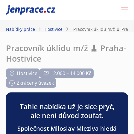
JenPráce.cz
Nabídky práce
Hostivice
Pracovník úklidu m/ž 🧹 Praha
Pracovník úklidu m/ž 🧹 Praha-
Hostivice
Hostivice
12.000 – 14.000 Kč
Zkrácený úvazek
Tahle nabídka už je sice pryč,
ale není důvod zoufat.
Společnost Miloslav Mleziva hledá