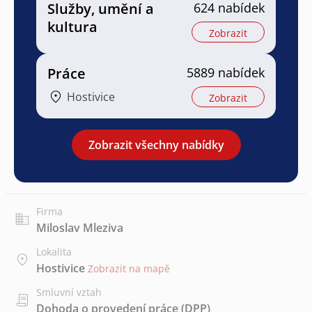
Služby, umění a
624 nabídek
kultura
Zobrazit
Práce
5889 nabídek
Hostivice
Zobrazit
Zobrazit všechny nabídky
Firma
Miloslav Mleziva
Lokalita
Hostivice
Zobrazit na mapě
Smluvní vztah
Dohoda o provedení práce (DPP)