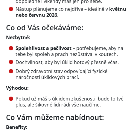
dopoledne i víkendy máš jen pro sebe.
Nástup plánujeme co nejdříve – ideálně v
květnu
nebo červnu 2026
.
Co od Vás očekáváme:
Nezbytné:
Spolehlivost a pečlivost
– potřebujeme, aby na
tebe byl spoleh a prach nezůstával v koutech.
Dochvilnost, aby byl úklid hotový přesně včas.
Dobrý zdravotní stav odpovídající fyzické
náročnosti úklidových prací.
Výhodou:
Pokud už máš s úklidem zkušenosti, bude to tvé
plus, ale šikovné lidi rádi vše naučíme.
Co Vám můžeme nabídnout:
Benefity: