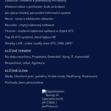
Datacruit - moderní a jednoduchý HR nástroj
Efektivní nábor s jenHunter: krok za krokem
Jak vybrat vhodný personální informační systém
Recru - cesta k efektivním náborům
Recruitis - chytrý náborový software
Teamio - moderní náborová aplikace a chytré ATS
Top 20 ATS systémů, které hýbou HR
Zkratky v HR - znáte rozdíly mezi ATS, CRM, LMS?
KLÍČOVÉ TERMÍNY
Na dobu neurčitou
,
Projektant
,
Elektrikář
,
Vývoj
,
IT
,
Automobil
,
Bezpečnost
,
Lékař
,
Agentura
KLÍČOVÁ SLOVA
Mzda
,
Ukončení prac. poměru
,
Hrubá mzda
,
Nadřízený
,
Hodnocení
,
Pochvala
,
Jsem personalista