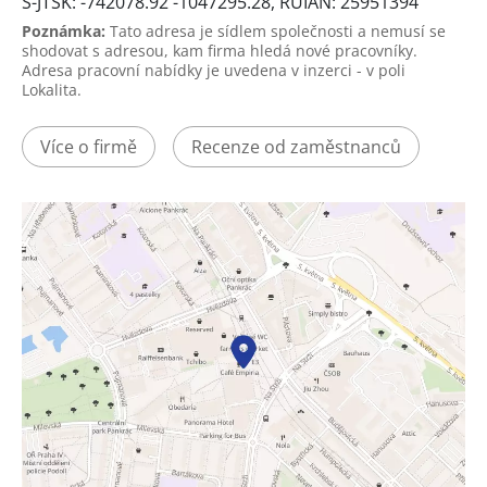
S-JTSK: -742078.92 -1047295.28, RUIAN: 25951394
Poznámka:
Tato adresa je sídlem společnosti a nemusí se
shodovat s adresou, kam firma hledá nové pracovníky.
Adresa pracovní nabídky je uvedena v inzerci - v poli
Lokalita.
Více o firmě
Recenze od zaměstnanců