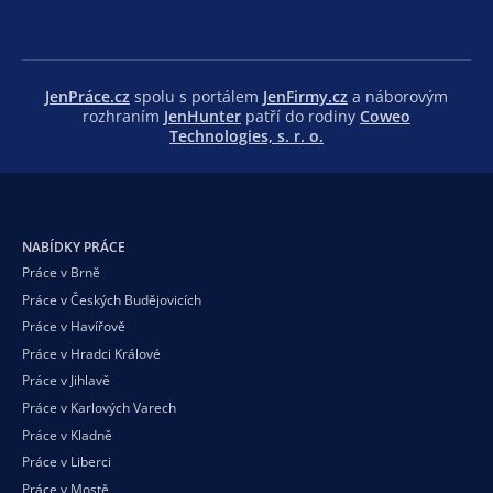
JenPráce.cz
spolu s portálem
JenFirmy.cz
a náborovým
rozhraním
JenHunter
patří do rodiny
Coweo
Technologies, s. r. o.
NABÍDKY PRÁCE
Práce v Brně
Práce v Českých Budějovicích
Práce v Havířově
Práce v Hradci Králové
Práce v Jihlavě
Práce v Karlových Varech
Práce v Kladně
Práce v Liberci
Práce v Mostě