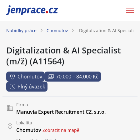
JenPráce.cz
Nabídky práce
Chomutov
Digitalization & AI Specialist
Digitalization & AI Specialist
(m/ž) (A11564)
Chomutov
70.000 – 84.000 Kč
Plný úvazek
Firma
Manuvia Expert Recruitment CZ, s.r.o.
Lokalita
Chomutov
Zobrazit na mapě