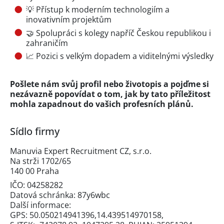
💡 Přístup k moderním technologiím a
inovativním projektům
🤝 Spolupráci s kolegy napříč Českou republikou i
zahraničím
📈 Pozici s velkým dopadem a viditelnými výsledky
Pošlete nám svůj profil nebo životopis a pojďme si
nezávazně popovídat o tom, jak by tato příležitost
mohla zapadnout do vašich profesních plánů.
Sídlo firmy
Manuvia Expert Recruitment CZ, s.r.o.
Na strži 1702/65
140 00 Praha
IČO: 04258282
Datová schránka: 87y6wbc
Další informace:
GPS: 50.050214941396,14.439514970158,