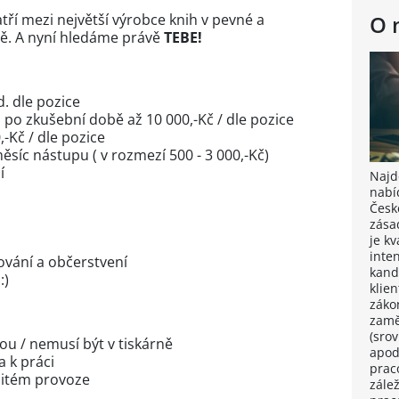
tří mezi největší výrobce knih v pevné a
O 
ě. A nyní hledáme právě
TEBE!
. dle pozice
po zkušební době až 10 000,-Kč / dle pozice
-Kč / dle pozice
ěsíc nástupu ( v rozmezí 500 - 3 000,-Kč)
í
Najdě
nabí
Česk
zása
je k
inten
ování a občerstvení
kand
:)
klie
záko
zamě
(sro
u / nemusí být v tiskárně
apod
 k práci
prac
žitém provoze
zále