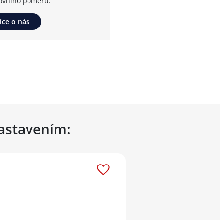
ovního poměru.
íce o nás
nastavením: