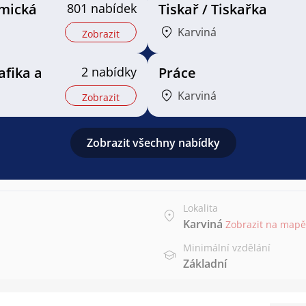
mická
801 nabídek
Tiskař / Tiskařka
Karviná
Zobrazit
rafika a
2 nabídky
Práce
Karviná
Zobrazit
Zobrazit všechny nabídky
Lokalita
Karviná
Zobrazit na mapě
Minimální vzdělání
Základní