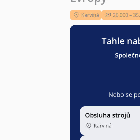
Karviná
26.000 – 35
Tahle nab
Společno
Nebo se pod
Obsluha strojů
Karviná