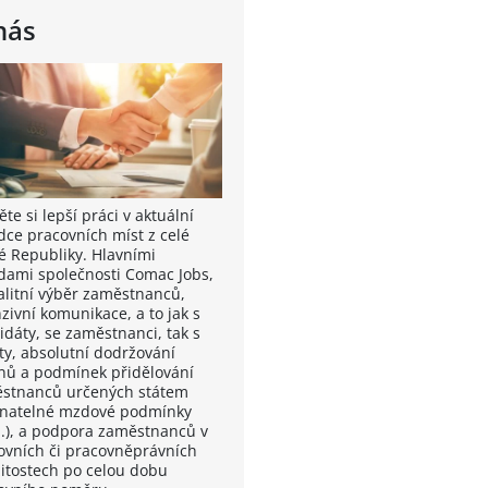
nás
te si lepší práci v aktuální
dce pracovních míst z celé
é Republiky. Hlavními
dami společnosti Comac Jobs,
valitní výběr zaměstnanců,
zivní komunikace, a to jak s
idáty, se zaměstnanci, tak s
nty, absolutní dodržování
nů a podmínek přidělování
stnanců určených státem
vnatelné mzdové podmínky
.), a podpora zaměstnanců v
ovních či pracovněprávních
žitostech po celou dobu