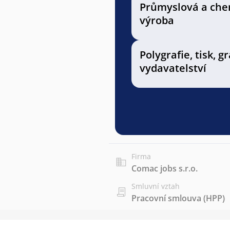
Průmyslová a che
výroba
Polygrafie, tisk, g
vydavatelství
Firma
Comac jobs s.r.o.
Smluvní vztah
Pracovní smlouva (HPP)