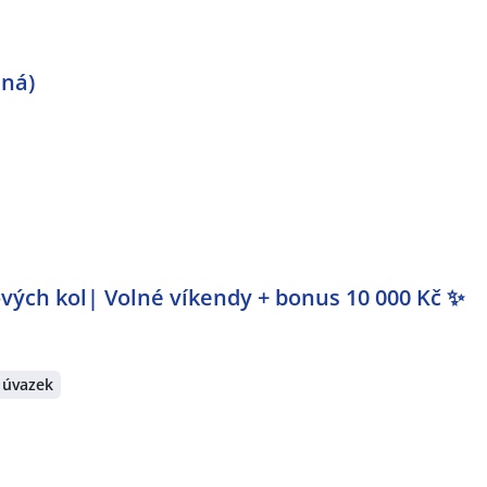
iná)
vých kol| Volné víkendy + bonus 10 000 Kč ✨
 úvazek