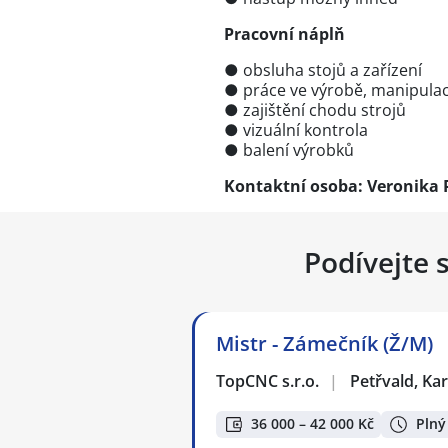
Pracovní náplň
● obsluha stojů a zařízení
● práce ve výrobě, manipulac
● zajištění chodu strojů
● vizuální kontrola
● balení výrobků
Kontaktní osoba: Veronika
Podívejte 
Mistr - Zámečník (Ž/M)
TopCNC s.r.o.
|
Petřvald, Ka
36 000 – 42 000 Kč
Plný