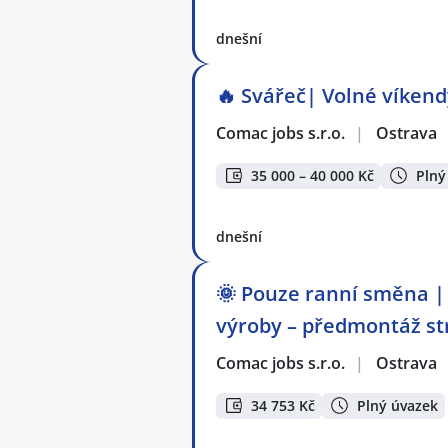
dnešní
🔥 Svářeč| Volné víkendy
Comac jobs s.r.o.
|
Ostrava
35 000 – 40 000 Kč
Plný
dnešní
🌞 Pouze ranní směna | 
výroby – předmontáž st
Comac jobs s.r.o.
|
Ostrava
34 753 Kč
Plný úvazek