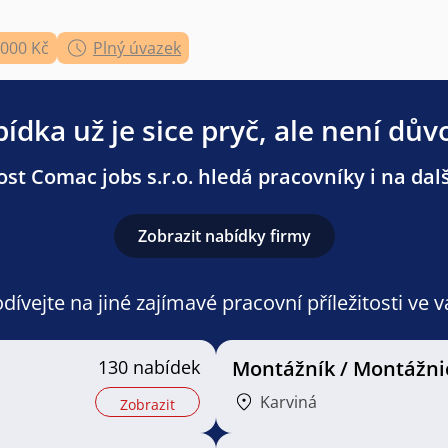
.000 Kč
Plný úvazek
ídka už je sice pryč, ale není dův
st Comac jobs s.r.o. hledá pracovníky i na dalš
Zobrazit nabídky firmy
ívejte na jiné zajímavé pracovní příležitosti ve 
130 nabídek
Montážník / Montážni
Karviná
Zobrazit