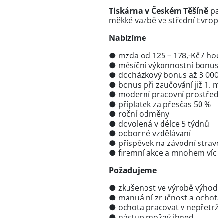
Tiskárna v Českém Těšíně
pa
měkké vazbě ve střední Evrop
Nabízíme
● mzda od 125 – 178,-Kč / hod
● měsíční výkonnostní bonus 
● docházkový bonus až 3 000,
● bonus při zaučování již 1. m
● moderní pracovní prostřed
● příplatek za přesčas 50 %
● roční odměny
● dovolená v délce 5 týdnů
● odborné vzdělávání
● příspěvek na závodní strav
● firemní akce a mnohem víc 
Požadujeme
● zkušenost ve výrobě výhodo
● manuální zručnost a ochota
● ochota pracovat v nepřetr
● nástup možný ihned