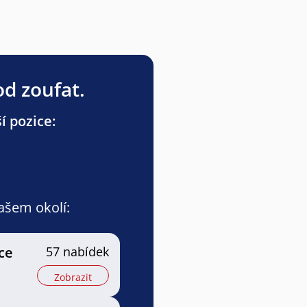
od zoufat.
í pozice:
vašem okolí:
ce
57 nabídek
Zobrazit