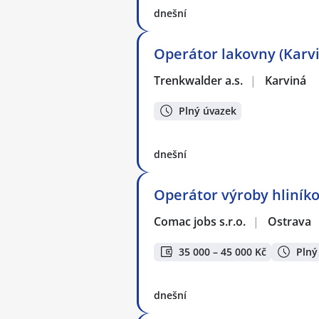
dnešní
Operátor lakovny (Karv
Trenkwalder a.s.
|
Karviná
Plný úvazek
dnešní
Operátor výroby hliníko
Comac jobs s.r.o.
|
Ostrava
35 000 – 45 000 Kč
Plný
dnešní