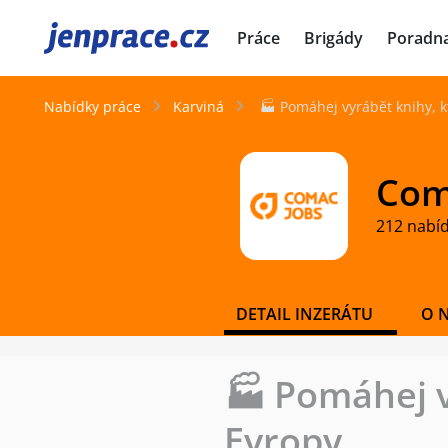
JenPráce.cz
Práce
Brigády
Poradn
Nabídky práce
Karviná
🏭 Pomáhej vyrábět knihy, k
Coma
212 nabí
DETAIL INZERÁTU
O 
🏭 Pomáhej v
Evropy