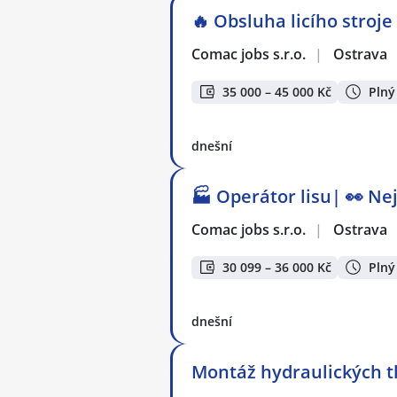
🔥 Obsluha licího stroj
Comac jobs s.r.o.
|
Ostrava
35 000 – 45 000 Kč
Plný
dnešní
🏭 Operátor lisu| 👀 Ne
Comac jobs s.r.o.
|
Ostrava
30 099 – 36 000 Kč
Plný
dnešní
Montáž hydraulických t