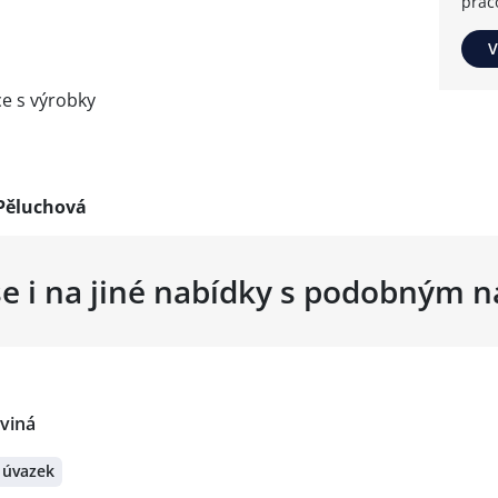
prac
V
e s výrobky
 Pěluchová
se i na jiné nabídky s podobným 
rviná
 úvazek