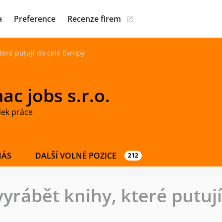
a
Preference
Recenze firem
teré putují do celé Evropy
c jobs s.r.o.
dek práce
NÁS
DALŠÍ VOLNÉ POZICE
212
yrábět knihy, které putují