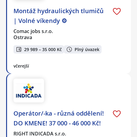
Montáž hydraulických tlumičů
| Volné víkendy ⚙️
Comac jobs s.r.o.
Ostrava
29 989 – 35 000 Kč
Plný úvazek
včerejší
Operátor/-ka - různá oddělení!
DO KMENE! 37 000 - 46 000 Kč!
RIGHT INDICADA s.r.o.