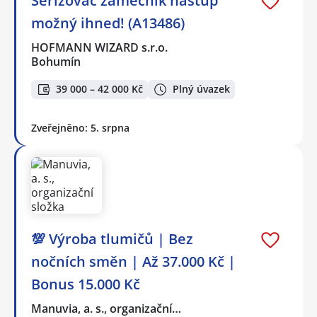
Seřizovač zámečník nástup
možný ihned! (A13486)
HOFMANN WIZARD s.r.o.
Bohumín
39 000 – 42 000 Kč
Plný úvazek
Zveřejněno: 5. srpna
💯 Výroba tlumičů | Bez
nočních směn | Až 37.000 Kč |
Bonus 15.000 Kč
Manuvia, a. s., organizační…