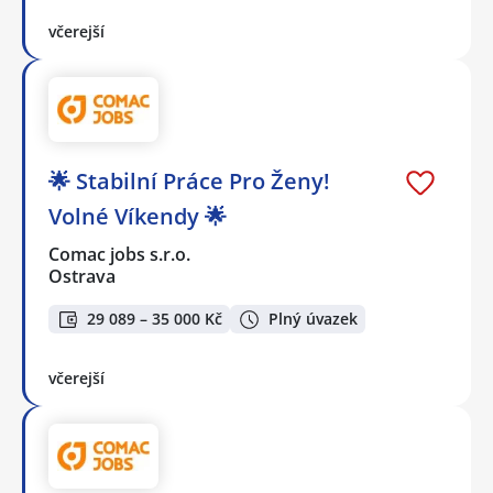
včerejší
🌟 Stabilní Práce Pro Ženy!
Volné Víkendy 🌟
Comac jobs s.r.o.
Ostrava
29 089 – 35 000 Kč
Plný úvazek
včerejší