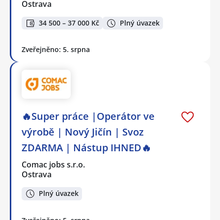
Ostrava
34 500 – 37 000 Kč
Plný úvazek
Zveřejněno: 5. srpna
🔥Super práce |Operátor ve
výrobě | Nový Jičín | Svoz
ZDARMA | Nástup IHNED🔥
Comac jobs s.r.o.
Ostrava
Plný úvazek