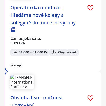
Operátor/ka montáže |
Hledáme nové kolegy a
kolegyně do moderní výroby
🏭
Comac jobs s.r.o.
Ostrava
36 000 – 41 000 Kč
Plný úvazek
včerejší
Obsluha lisu - možnost
ubytování