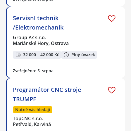
Servisní technik
/Elektromechanik
Group PZ s.r.o.
Mariánské Hory, Ostrava
32 000 – 42 000 Kč
Plný úvazek
Zveřejněno: 5. srpna
Programátor CNC stroje
TRUMPF
Nutně vás hledají
TopCNC s.r.o.
Petřvald, Karviná