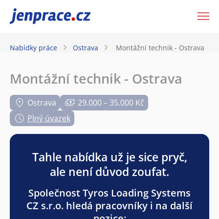
JenPráce.cz
Nabídky práce
Ostrava
Montážní technik - Ostrava
Montážní technik - Ostrava
Ostrava
29.000 – 35.000 Kč
Plný úvazek
Tahle nabídka už je sice pryč,
ale není důvod zoufat.
Společnost Tyros Loading Systems
CZ s.r.o. hledá pracovníky i na další
pozice: