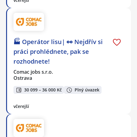
včerejší
🏭 Operátor lisu| 👀 Nejdřív si
práci prohlédnete, pak se
rozhodnete!
Comac jobs s.r.o.
Ostrava
30 099 – 36 000 Kč
Plný úvazek
včerejší