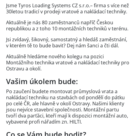
Jsme Tyros Loading Systems CZ s.r.o.– firma s více než
30letou tradicí v prodeji vratové a nakládací techniky.
Aktuálně je nás 80 zaměstnanců napříč Českou
republikou a z toho 10 montážních techniků v terénu.
Jsi zvídavý, šikovný, samostatný a hledáš zaměstnání,
v kterém tě to bude bavit? Dej nám šanci a čti dál.
Aktuálně hledáme nového kolegu na pozici
Montážního technika vratové a nakládací techniky pro
Ostravu a okolí.
Vašim úkolem bude:
Po zaučení budete montovat průmyslová vrata a
nakládací techniku na stavbách od pondělí do pátku
po celé ČR, ale hlavně v okolí Ostravy. Našimi klienty
jsou nejvíce stavební společnosti. Montážní partu
tvoří dva parťáci, kteří mají k dispozici montážní auto,
vybavené profi nářadím zn. HILTI.
Co se Vám bude hodit?