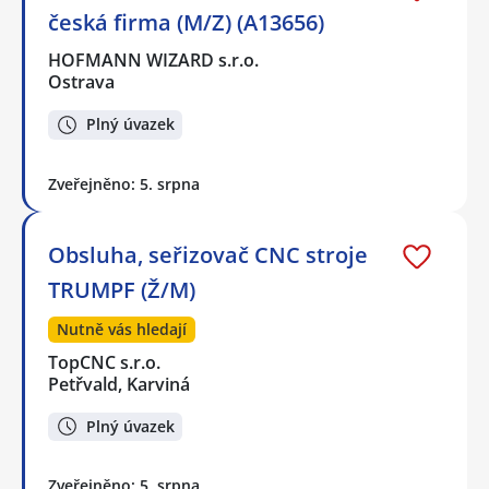
česká firma (M/Z) (A13656)
HOFMANN WIZARD s.r.o.
Ostrava
Plný úvazek
Zveřejněno: 5. srpna
Obsluha, seřizovač CNC stroje
TRUMPF (Ž/M)
Nutně vás hledají
TopCNC s.r.o.
Petřvald, Karviná
Plný úvazek
Zveřejněno: 5. srpna