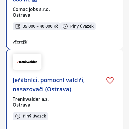
Comac jobs s.r.o.
Ostrava
35 000 – 40 000 Kč
Plný úvazek
včerejší
Jeřábníci, pomocní valcíři,
nasazovači (Ostrava)
Trenkwalder a.s.
Ostrava
Plný úvazek