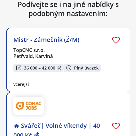
Podívejte se i na jiné nabídky s
podobným nastavením:
Mistr - Zámečník (Ž/M)
TopCNC s.r.o.
Petřvald, Karviná
36 000 – 42 000 Kč
Plný úvazek
včerejší
🔥 Svářeč| Volné víkendy | 40
000 Kč 💰