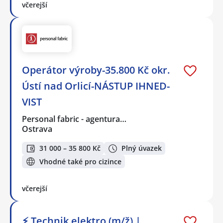
včerejší
Operátor výroby-35.800 Kč okr.
Ústí nad Orlicí-NÁSTUP IHNED-
VIST
Personal fabric - agentura…
Ostrava
31 000 – 35 800 Kč
Plný úvazek
Vhodné také pro cizince
včerejší
⚡ Technik elektro (m/ž) |