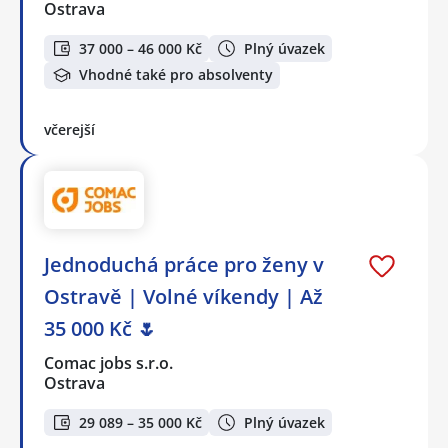
Ostrava
37 000 – 46 000 Kč
Plný úvazek
Vhodné také pro absolventy
včerejší
Jednoduchá práce pro ženy v
Ostravě | Volné víkendy | Až
35 000 Kč 🌷
Comac jobs s.r.o.
Ostrava
29 089 – 35 000 Kč
Plný úvazek