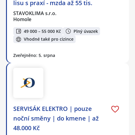
lisu s praxí - mzda až 55 tis.
STAVOKLIMA s.r.o.
Homole
49 000 – 55 000 Kč
Plný úvazek
Vhodné také pro cizince
Zveřejněno: 5. srpna
SERVISÁK ELEKTRO | pouze
noční směny | do kmene | až
48.000 Kč