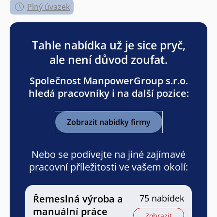
Plný úvazek
Tahle nabídka už je sice pryč,
ale není důvod zoufat.
Společnost ManpowerGroup s.r.o.
hledá pracovníky i na další pozice:
Zobrazit nabídky firmy
Nebo se podívejte na jiné zajímavé
pracovní příležitosti ve vašem okolí:
Řemeslná výroba a
75 nabídek
manuální práce
Zobrazit