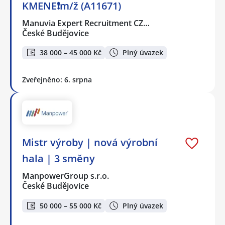
KMENE❗m/ž (A11671)
Manuvia Expert Recruitment CZ…
České Budějovice
38 000 – 45 000 Kč
Plný úvazek
Zveřejněno: 6. srpna
Mistr výroby | nová výrobní
hala | 3 směny
ManpowerGroup s.r.o.
České Budějovice
50 000 – 55 000 Kč
Plný úvazek