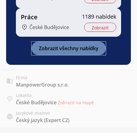
Práce
1189 nabídek
České Budějovice
Zobrazit
Zobrazit všechny nabídky
Firma
ManpowerGroup s.r.o.
Lokalita
České Budějovice
Zobrazit na mapě
Jazykové znalosti
Český jazyk
(Expert C2)