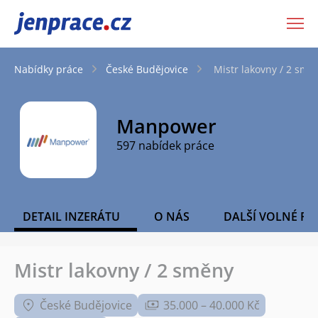
JenPráce.cz
Nabídky práce
České Budějovice
Mistr lakovny / 2 smě
Manpower
597 nabídek práce
DETAIL INZERÁTU
O NÁS
DALŠÍ VOLNÉ PO
Mistr lakovny / 2 směny
České Budějovice
35.000 – 40.000 Kč