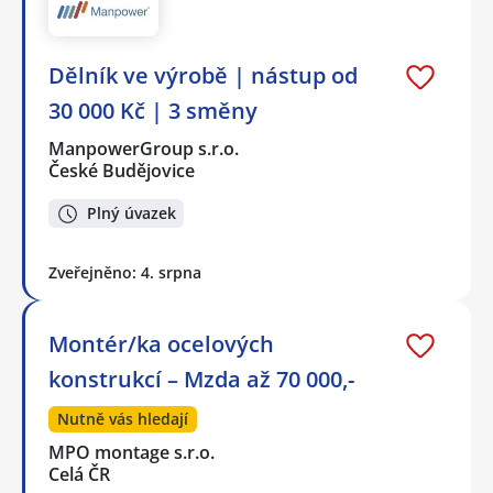
Dělník ve výrobě | nástup od
30 000 Kč | 3 směny
ManpowerGroup s.r.o.
České Budějovice
Plný úvazek
Zveřejněno: 4. srpna
Montér/ka ocelových
konstrukcí – Mzda až 70 000,-
Nutně vás hledají
MPO montage s.r.o.
Celá ČR