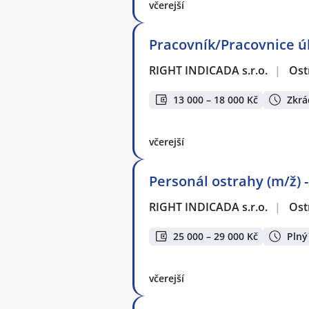
včerejší
Pracovník/Pracovnice úk
RIGHT INDICADA s.r.o.
|
Ost
13 000 – 18 000 Kč
Zkrá
včerejší
Personál ostrahy (m/ž) 
RIGHT INDICADA s.r.o.
|
Ost
25 000 – 29 000 Kč
Plný
včerejší