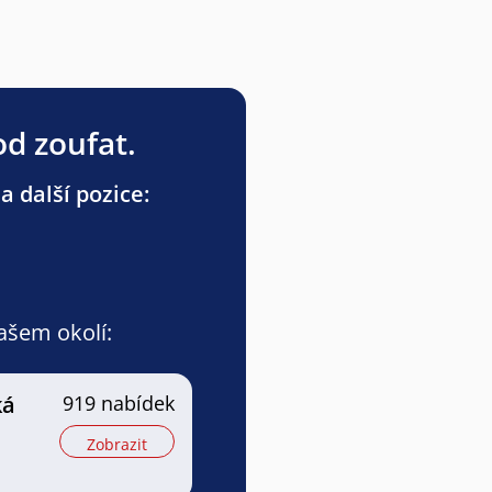
od zoufat.
a další pozice:
vašem okolí:
ká
919 nabídek
Zobrazit