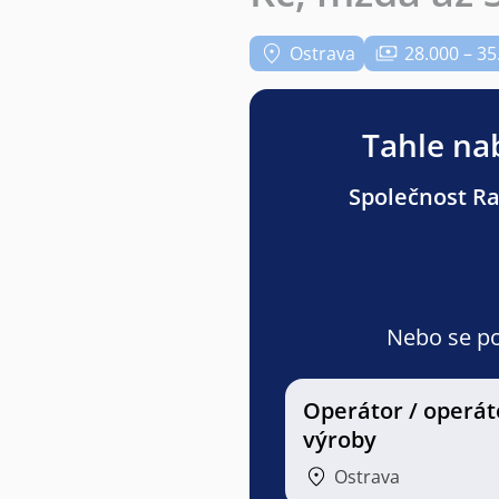
Ostrava
28.000 – 35
Tahle nab
Společnost Ran
Nebo se pod
Operátor / operát
výroby
Ostrava