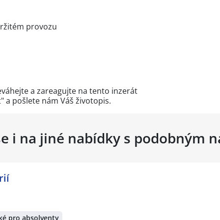
tržitém provozu
váhejte a zareagujte na tento inzerát
t" a pošlete nám Váš životopis.
se i na jiné nabídky s podobným 
ií
ké pro absolventy