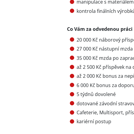
manipulace s materiálem
kontrola finálních výrobk
Co Vám za odvedenou práci
20 000 Kč náborový přísp
27 000 Kč nástupní mzda
35 000 Kč mzda po zapra
až 2 500 Kč příspěvek na
až 2 000 Kč bonus za nep
6 000 Kč bonus za dopor
5 týdnů dovolené
dotované závodní stravo
Cafeterie, Multisport, pří
kariérní postup