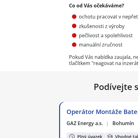
Co od Vás očekáváme?
ochotu pracovat v nepře
zkušenosti z výroby
pečlivost a spolehlivost
manuální zručnost
Pokud Vás nabídka zaujala, ne
tlačítkem "reagovat na inzerá
Podívejte 
Operátor Montáže Bater
GAZ Energy a.s.
|
Bohumín
Plný úvazek
Vhodné ta