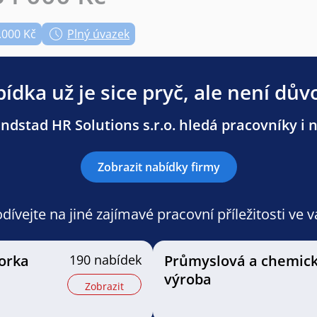
.000 Kč
Plný úvazek
ídka už je sice pryč, ale není dův
dstad HR Solutions s.r.o. hledá pracovníky i n
Zobrazit nabídky firmy
ívejte na jiné zajímavé pracovní příležitosti ve 
orka
190 nabídek
Průmyslová a chemic
výroba
Zobrazit