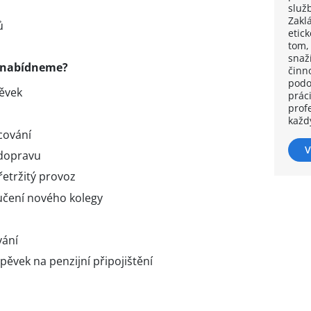
služb
Zakl
ů
etic
tom,
snaž
 nabídneme?
činno
podo
ěvek
práci
prof
každ
cování
V
 dopravu
řetržitý provoz
učení nového kolegy
vání
spěvek na penzijní připojištění