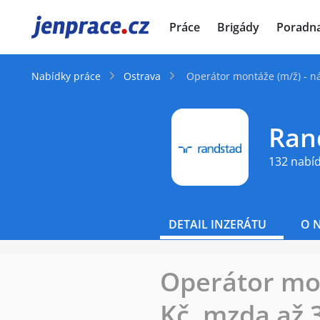
JenPráce.cz
Práce
Brigády
Poradn
Nabídky práce
Ostrava
Operátor montáže (m/ž) - n
Rand
132 nabí
DETAIL INZERÁTU
O 
Operátor mon
Kč, mzda až 