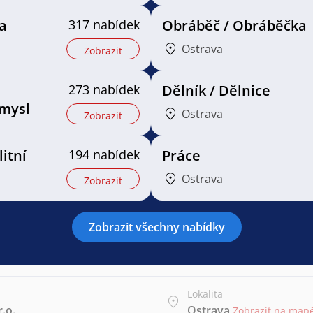
a
317 nabídek
Obráběč / Obráběčka
Ostrava
Zobrazit
273 nabídek
Dělník / Dělnice
mysl
Ostrava
Zobrazit
litní
194 nabídek
Práce
Ostrava
Zobrazit
Zobrazit všechny nabídky
Lokalita
.o.
Ostrava
Zobrazit na map