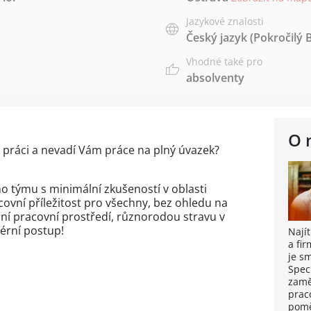
Jazykové znalosti
Český jazyk
(Pokročilý 
Vhodné také pro
absolventy
O 
 práci a nevadí Vám práce na plný úvazek?
 týmu s minimální zkušeností v oblasti
ovní příležitost pro všechny, bez ohledu na
ní pracovní prostředí, různorodou stravu v
iérní postup!
Nají
a fi
je s
Spec
zamě
prac
pomě