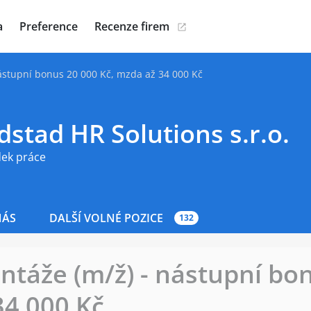
a
Preference
Recenze firem
ástupní bonus 20 000 Kč, mzda až 34 000 Kč
stad HR Solutions s.r.o.
dek práce
NÁS
DALŠÍ VOLNÉ POZICE
132
táže (m/ž) - nástupní bo
34 000 Kč