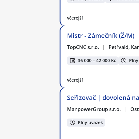
včerejší
Mistr - Zámečník (Ž/M)
TopCNC s.r.o.
|
Petřvald, Ka
36 000 – 42 000 Kč
Plný
včerejší
Seřizovač | dovolená na
ManpowerGroup s.r.o.
|
Ost
Plný úvazek