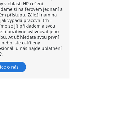
y v oblasti HR řešení.
ádáme si na férovém jednání a
kém přístupu. Záleží nám na
 jak vypadá pracovní trh -
íme se jít příkladem a svou
stí pozitivně ovlivňovat jeho
bu. Ať už hledáte svou první
 nebo jste ostřílený
esionál, u nás najde uplatnění
ý.
íce o nás