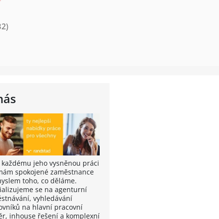
B2)
nás
t každému jeho vysněnou práci
rmám spokojené zaměstnance
myslem toho, co děláme.
ializujeme se na agenturní
stnávání, vyhledávání
ovníků na hlavní pracovní
r, inhouse řešení a komplexní