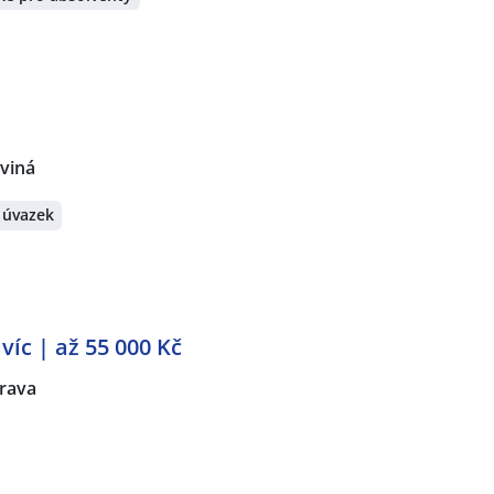
rviná
 úvazek
víc | až 55 000 Kč
rava