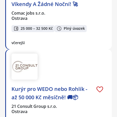
Víkendy A Žádné Noční! 🚀
Comac jobs s.r.o.
Ostrava
25 000 – 32 500 Kč
Plný úvazek
včerejší
Kurýr pro WEDO nebo Rohlík -
až 50 000 Kč měsíčně! 🚚📦
21 Consult Group s.r.o.
Ostrava