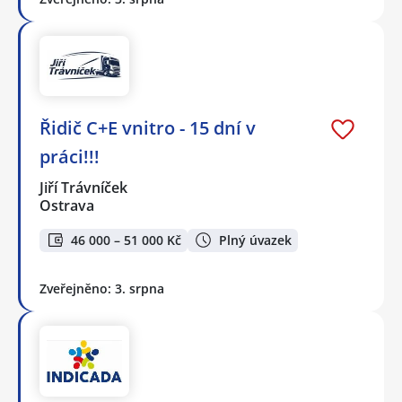
Řidič C+E vnitro - 15 dní v
práci!!!
Jiří Trávníček
Ostrava
46 000 – 51 000 Kč
Plný úvazek
Zveřejněno: 3. srpna