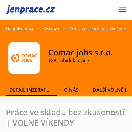
JenPráce.cz
Nabídky práce
Ostrava
Práce ve skladu bez zkušenost
Comac jobs s.r.o.
188 nabídek práce
DETAIL INZERÁTU
O NÁS
DALŠÍ VOLNÉ PO
Práce ve skladu bez zkušeností
| VOLNÉ VÍKENDY