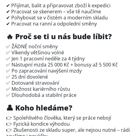
✔ Přijímat, balit a připravovat zboží k expedici
✔ Pracovat se skenerem – vše tě naučíme
✔ Pohybovat se v čistém a moderním skladu
✔ Pracovat na ranní a odpolední směny
🔥 Proč se ti u nás bude líbit?
✅ ŽÁDNÉ noční směny
✅ Víkendy většinou volné
✅ Jen 1 pracovní neděle za 4 týdny
✅ Nástupní mzda 25 000 Kč + bonusy až 5 500 Kč
✅ Po zapracování navýšení mzdy
✅ 25 dní dovolené
✅ Dotované stravování
✅ Možnost kariérního růstu
✅ Dlouhodobá a stabilní práce
👤 Koho hledáme?
👉 Spolehlivého člověka, který se práce nebojí
👉 Fyzická kondice výhodou
👉 Zkušenosti ze skladu super, ale nejsou nutné – rádi
zaučíme i nováčky