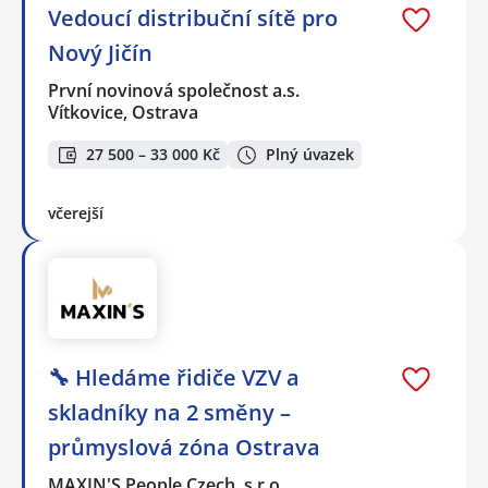
Vedoucí distribuční sítě pro
Nový Jičín
První novinová společnost a.s.
Vítkovice, Ostrava
27 500 – 33 000 Kč
Plný úvazek
včerejší
🔧 Hledáme řidiče VZV a
skladníky na 2 směny –
průmyslová zóna Ostrava
MAXIN'S People Czech, s.r.o.