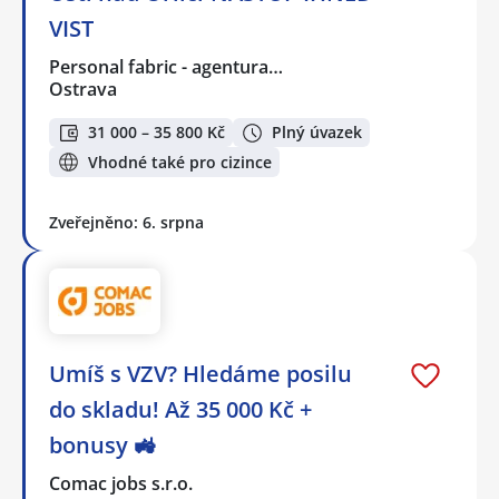
VIST
Personal fabric - agentura…
Ostrava
31 000 – 35 800 Kč
Plný úvazek
Vhodné také pro cizince
Zveřejněno: 6. srpna
Umíš s VZV? Hledáme posilu
do skladu! Až 35 000 Kč +
bonusy 🚜
Comac jobs s.r.o.