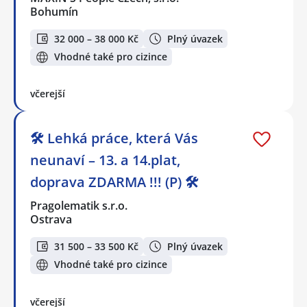
Bohumín
32 000 – 38 000 Kč
Plný úvazek
Vhodné také pro cizince
včerejší
🛠️ Lehká práce, která Vás
neunaví – 13. a 14.plat,
doprava ZDARMA !!! (P) 🛠️
Pragolematik s.r.o.
Ostrava
31 500 – 33 500 Kč
Plný úvazek
Vhodné také pro cizince
včerejší