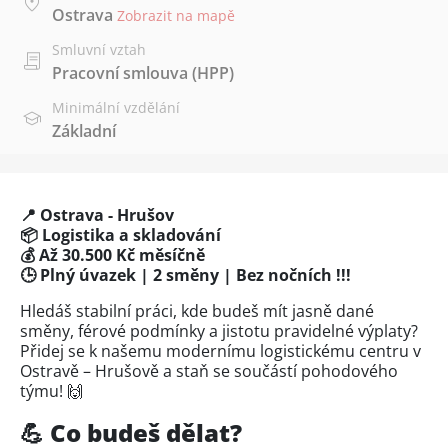
Ostrava
Zobrazit na mapě
Smluvní vztah
Pracovní smlouva (HPP)
Minimální vzdělání
Základní
📍 Ostrava - Hrušov
📦 Logistika a skladování
💰 Až 30.500 Kč měsíčně
🕒 Plný úvazek | 2 směny | Bez nočních !!!
Hledáš stabilní práci, kde budeš mít jasně dané
směny, férové podmínky a jistotu pravidelné výplaty?
Přidej se k našemu modernímu logistickému centru v
Ostravě – Hrušově a staň se součástí pohodového
týmu! 🙌
💪 Co budeš dělat?