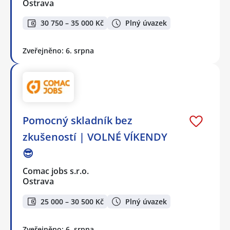
Ostrava
30 750 – 35 000 Kč
Plný úvazek
Zveřejněno: 6. srpna
Pomocný skladník bez
zkušeností | VOLNÉ VÍKENDY
😎
Comac jobs s.r.o.
Ostrava
25 000 – 30 500 Kč
Plný úvazek
Zveřejněno: 6. srpna