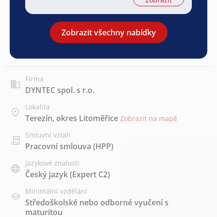
Zobrazit všechny nabídky
Firma
DYNTEC spol. s r.o.
Lokalita
Terezín, okres Litoměřice
Zobrazit na mapě
Smluvní vztah
Pracovní smlouva (HPP)
Jazykové znalosti
Český jazyk
(Expert C2)
Minimální vzdělání
Středoškolské nebo odborné vyučení s
maturitou