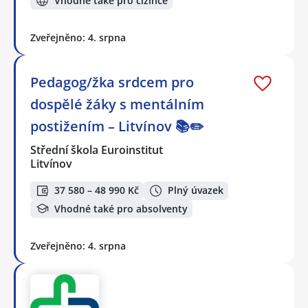
Vhodné také pro cizince
Zveřejněno: 4. srpna
Pedagog/žka srdcem pro
dospělé žáky s mentálním
postižením – Litvínov 📚✏️
Střední škola Euroinstitut
Litvínov
37 580 – 48 990 Kč
Plný úvazek
Vhodné také pro absolventy
Zveřejněno: 4. srpna