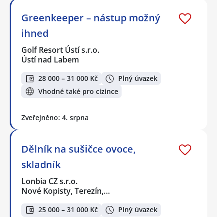
Greenkeeper – nástup možný
ihned
Golf Resort Ústí s.r.o.
Ústí nad Labem
28 000 – 31 000 Kč
Plný úvazek
Vhodné také pro cizince
Zveřejněno: 4. srpna
Dělník na sušičce ovoce,
skladník
Lonbia CZ s.r.o.
Nové Kopisty, Terezín,…
25 000 – 31 000 Kč
Plný úvazek