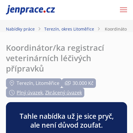
JenPráce.cz
Nabídky práce
Terezín, okres Litoměřice
Koordinátor/ka
Koordinátor/ka registrací
veterinárních léčivých
přípravků
Terezín, Litoměřice
30.000 Kč
Plný úvazek
,
Zkrácený úvazek
Tahle nabídka už je sice pryč,
ale není důvod zoufat.