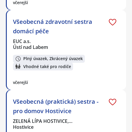
včerejší
Všeobecná zdravotní sestra
domácí péče
EUC a.s.
Ústí nad Labem
Plný úvazek, Zkrácený úvazek
Vhodné také pro rodiče
včerejší
Všeobecná (praktická) sestra -
pro domov Hostivice
ZELENÁ LÍPA HOSTIVICE,…
Hostivice