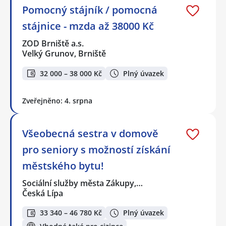
Pomocný stájník / pomocná
stájnice - mzda až 38000 Kč
ZOD Brniště a.s.
Velký Grunov, Brniště
32 000 – 38 000 Kč
Plný úvazek
Zveřejněno: 4. srpna
Všeobecná sestra v domově
pro seniory s možností získání
městského bytu!
Sociální služby města Zákupy,…
Česká Lípa
33 340 – 46 780 Kč
Plný úvazek