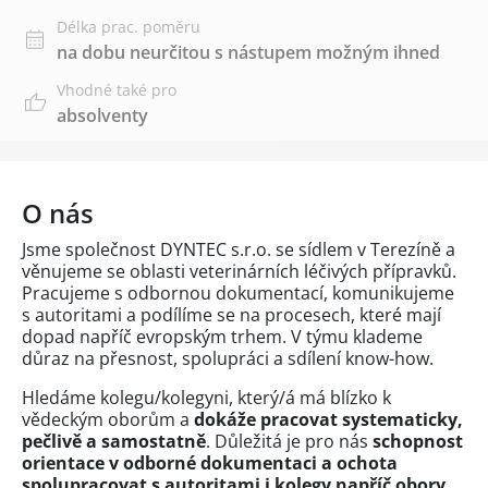
Délka prac. poměru
na dobu neurčitou s nástupem možným ihned
Vhodné také pro
absolventy
O nás
Jsme společnost DYNTEC s.r.o. se sídlem v Terezíně a
věnujeme se oblasti veterinárních léčivých přípravků.
Pracujeme s odbornou dokumentací, komunikujeme
s autoritami a podílíme se na procesech, které mají
dopad napříč evropským trhem. V týmu klademe
důraz na přesnost, spolupráci a sdílení know-how.
Hledáme kolegu/kolegyni, který/á má blízko k
vědeckým oborům a
dokáže pracovat systematicky,
pečlivě a samostatně
. Důležitá je pro nás
schopnost
orientace v odborné dokumentaci a ochota
spolupracovat s autoritami i kolegy napříč obory
.