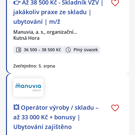
👉 Až 38 500 Kč - Skladník VZV |
jakákoliv praxe ze skladu |
ubytování | m/ž
Manuvia, a. s., organizační…
Kutná Hora
36 500 – 38 500 Kč
Plný úvazek
Zveřejněno: 5. srpna
💥 Operátor výroby / skladu –
až 33 000 Kč + bonusy |
Ubytování zajištěno