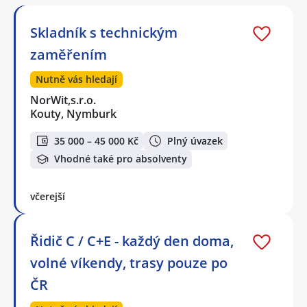
Skladník s technickým
zaměřením
Nutně vás hledají
NorWit,s.r.o.
Kouty, Nymburk
35 000 – 45 000 Kč
Plný úvazek
Vhodné také pro absolventy
včerejší
Řidič C / C+E - každý den doma,
volné víkendy, trasy pouze po
ČR