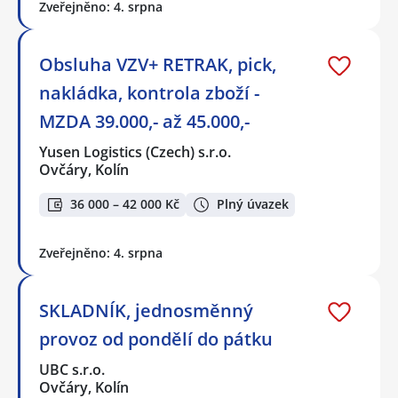
Zveřejněno: 4. srpna
Obsluha VZV+ RETRAK, pick,
nakládka, kontrola zboží -
MZDA 39.000,- až 45.000,-
Yusen Logistics (Czech) s.r.o.
Ovčáry, Kolín
36 000 – 42 000 Kč
Plný úvazek
Zveřejněno: 4. srpna
SKLADNÍK, jednosměnný
provoz od pondělí do pátku
UBC s.r.o.
Ovčáry, Kolín