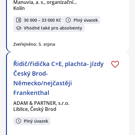
Manuvia, a. s., organizační…
Kolín
30 000 – 33 000 Kč
Plný úvazek
Vhodné také pro absolventy
Zveřejněno: 5. srpna
Řidič/řidička C+E, plachta- jízdy
Český Brod-
Německo/nejčastěji
Frankenthal
ADAM & PARTNER, s.r.o.
Liblice, Český Brod
Plný úvazek