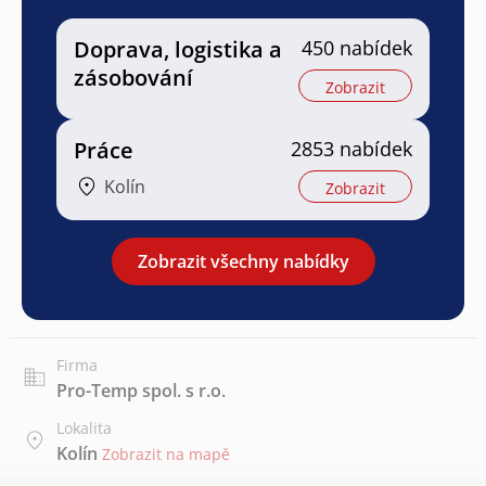
Doprava, logistika a
450 nabídek
zásobování
Zobrazit
Práce
2853 nabídek
Kolín
Zobrazit
Zobrazit všechny nabídky
Firma
Pro-Temp spol. s r.o.
Lokalita
Kolín
Zobrazit na mapě