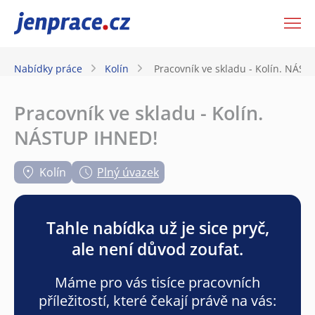
JenPráce.cz
Nabídky práce
Kolín
Pracovník ve skladu - Kolín. NÁST
Pracovník ve skladu - Kolín.
NÁSTUP IHNED!
Kolín
Plný úvazek
Tahle nabídka už je sice pryč,
ale není důvod zoufat.
Máme pro vás tisíce pracovních
příležitostí, které čekají právě na vás: