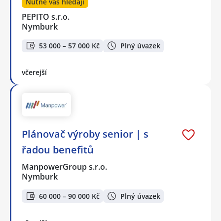
Nutně vás hledají
PEPITO s.r.o.
Nymburk
53 000 – 57 000 Kč
Plný úvazek
včerejší
Plánovač výroby senior | s
řadou benefitů
ManpowerGroup s.r.o.
Nymburk
60 000 – 90 000 Kč
Plný úvazek