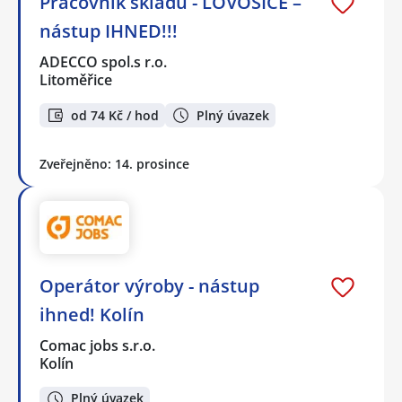
Pracovník skladu - LOVOSICE –
nástup IHNED!!!
ADECCO spol.s r.o.
Litoměřice
od 74 Kč / hod
Plný úvazek
Zveřejněno: 14. prosince
Operátor výroby - nástup
ihned! Kolín
Comac jobs s.r.o.
Kolín
Plný úvazek