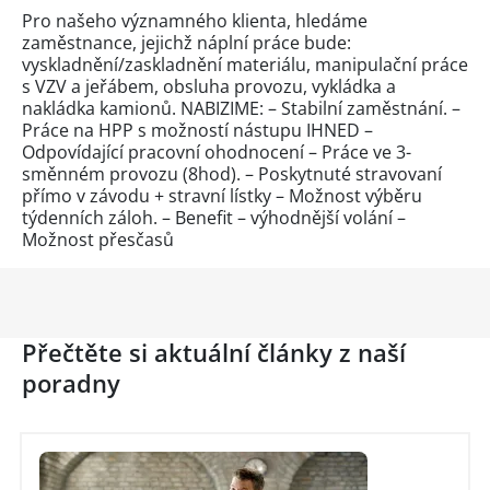
Pro našeho významného klienta, hledáme
zaměstnance, jejichž náplní práce bude:
vyskladnění/zaskladnění materiálu, manipulační práce
s VZV a jeřábem, obsluha provozu, vykládka a
nakládka kamionů. NABIZIME: – Stabilní zaměstnání. –
Práce na HPP s možností nástupu IHNED –
Odpovídající pracovní ohodnocení – Práce ve 3-
směnném provozu (8hod). – Poskytnuté stravovaní
přímo v závodu + stravní lístky – Možnost výběru
týdenních záloh. – Benefit – výhodnější volání –
Možnost přesčasů
Přečtěte si aktuální články z naší
poradny