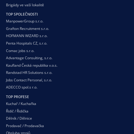
Brigády ve vaší
lokalitě
TOP SPOLEČNOSTI
ManpowerGroup s.r.o.
Grafton Recruitment s.r.o.
HOFMANN WIZARD s.r.o.
Penta Hospitals CZ, s.r.o.
Comac jobs s.r.o.
Advantage Consulting, s.r.o.
Kaufland Česká republika v.o.s.
Randstad HR Solutions s.r.o.
Jobs Contact Personal, s.r.o.
ADECCO spol.s r.o.
TOP PROFESE
Kuchař / Kuchařka
Řidič / Řidička
Dělník / Dělnice
Prodavač / Prodavačka
Obsluha strojů