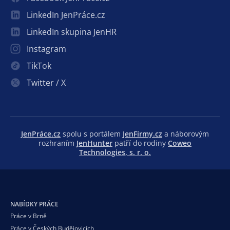
LinkedIn JenPráce.cz
LinkedIn skupina JenHR
Instagram
TikTok
Twitter / X
JenPráce.cz
spolu s portálem
JenFirmy.cz
a náborovým
rozhraním
JenHunter
patří do rodiny
Coweo
Technologies, s. r. o.
NABÍDKY PRÁCE
Práce v Brně
Práce v Českých Budějovicích