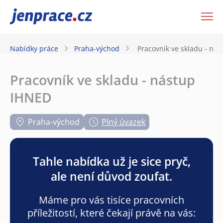
JenPráce.cz
Nabídky práce
Praha-východ
Pracovník ve skladu - ná
Pracovník ve skladu - nástup
IHNED
Praha-východ
Plný úvazek
Tahle nabídka už je sice pryč,
ale není důvod zoufat.
Máme pro vás tisíce pracovních
příležitostí, které čekají právě na vás: