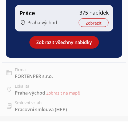
Práce
375 nabídek
Praha-východ
Zobrazit
Zobrazit všechny nabídky
Firma
FORTENPER s.r.o.
Lokalita
Praha-východ
Zobrazit na mapě
Smluvní vztah
Pracovní smlouva (HPP)