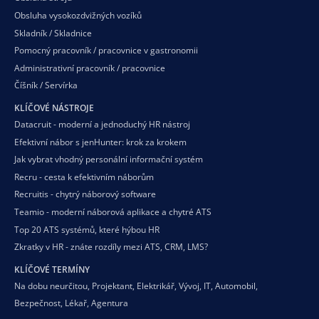
Obsluha vysokozdvižných vozíků
Skladník / Skladnice
Pomocný pracovník / pracovnice v gastronomii
Administrativní pracovník / pracovnice
Číšník / Servírka
KLÍČOVÉ NÁSTROJE
Datacruit - moderní a jednoduchý HR nástroj
Efektivní nábor s jenHunter: krok za krokem
Jak vybrat vhodný personální informační systém
Recru - cesta k efektivním náborům
Recruitis - chytrý náborový software
Teamio - moderní náborová aplikace a chytré ATS
Top 20 ATS systémů, které hýbou HR
Zkratky v HR - znáte rozdíly mezi ATS, CRM, LMS?
KLÍČOVÉ TERMÍNY
Na dobu neurčitou
,
Projektant
,
Elektrikář
,
Vývoj
,
IT
,
Automobil
,
Bezpečnost
,
Lékař
,
Agentura