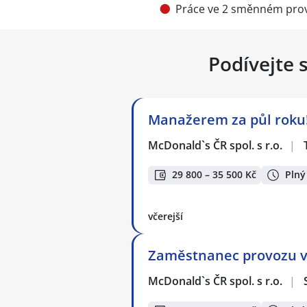
Práce ve 2 směnném prov
Podívejte 
Manažerem za půl roku!
McDonald`s ČR spol. s r.o.
|
29 800 – 35 500 Kč
Plný
včerejší
Zaměstnanec provozu v
McDonald`s ČR spol. s r.o.
|