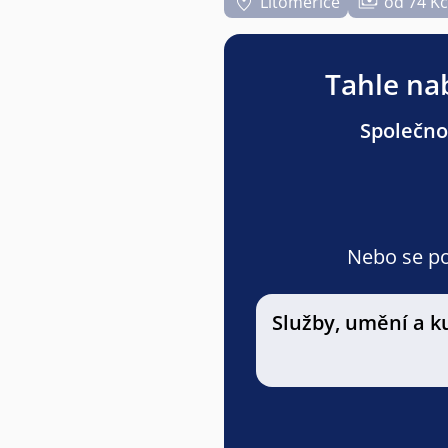
Litoměřice
od 74 Kč
Tahle nab
Společnos
Nebo se pod
Služby, umění a k