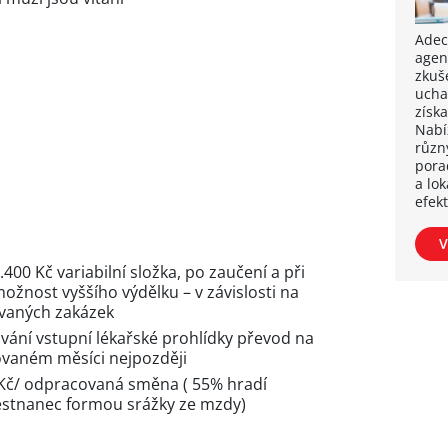
Adec
agent
zkuš
ucha
získ
Nabíz
různ
pora
a lok
efekt
V
400 Kč variabilní složka, po zaučení a při
ožnost vyššího výdělku – v závislosti na
ovaných zakázek
vání vstupní lékařské prohlídky převod na
vaném měsíci nejpozději
–Kč/ odpracovaná směna ( 55% hradí
stnanec formou srážky ze mzdy)