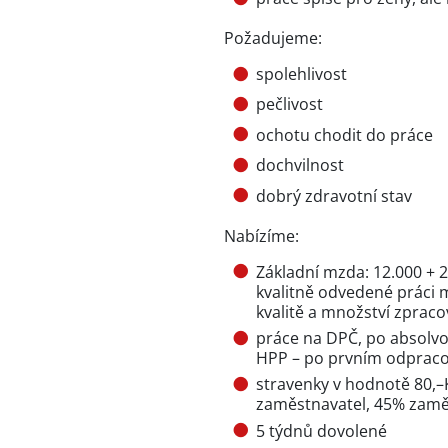
Požadujeme:
spolehlivost
pečlivost
ochotu chodit do práce
dochvilnost
dobrý zdravotní stav
Nabízíme:
Základní mzda: 12.000 + 2.
kvalitně odvedené práci m
kvalitě a množství zprac
práce na DPČ, po absolvo
HPP – po prvním odpraco
stravenky v hodnotě 80,
zaměstnavatel, 45% zamě
5 týdnů dovolené