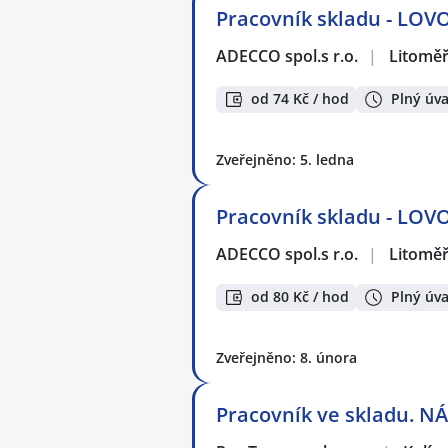
Pracovník skladu - LOVO
ADECCO spol.s r.o.
|
Litoměř
od 74 Kč / hod
Plný úv
Zveřejněno: 5. ledna
Pracovník skladu - LOV
ADECCO spol.s r.o.
|
Litoměř
od 80 Kč / hod
Plný úv
Zveřejněno: 8. února
Pracovník ve skladu. N