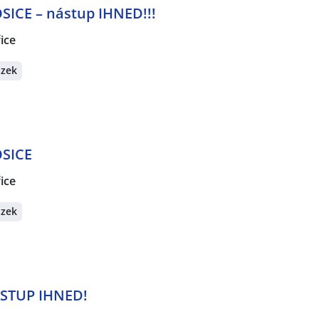
SICE – nástup IHNED!!!
ice
azek
OSICE
ice
azek
ÁSTUP IHNED!