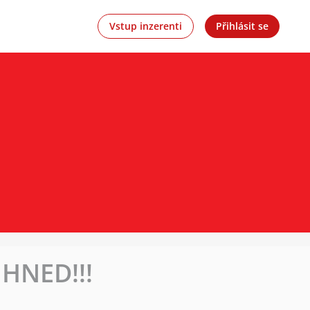
Vstup inzerenti
Přihlásit se
IHNED!!!