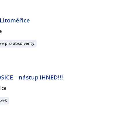
 Litoměřice
e
ké pro absolventy
SICE – nástup IHNED!!!
ice
azek