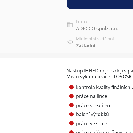
Firma
ADECCO spol.s r.o.
Minimální vzdělání
Základní
Nástup IHNED nejpozději v pát
Místo výkonu práce : LOVOSI
kontrola kvality finálních
práce na lince
práce s textilem
balení výrobků
práce ve stoje
práce spíše pro ženy, ale 