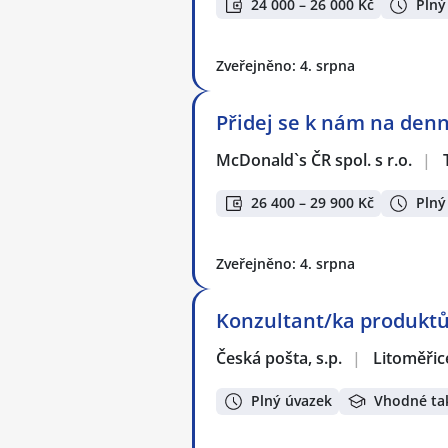
24 000 – 26 000 Kč
Plný
Zveřejněno: 4. srpna
Přidej se k nám na denn
McDonald`s ČR spol. s r.o.
|
26 400 – 29 900 Kč
Plný
Zveřejněno: 4. srpna
Konzultant/ka produktů
Česká pošta, s.p.
|
Litoměřic
Plný úvazek
Vhodné ta