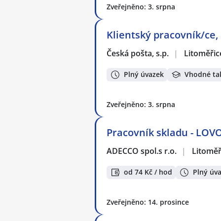
Zveřejněno: 3. srpna
Klientský pracovník/ce,
Česká pošta, s.p.
|
Litoměřic
Plný úvazek
Vhodné ta
Zveřejněno: 3. srpna
Pracovník skladu - LOVO
ADECCO spol.s r.o.
|
Litoměř
od 74 Kč / hod
Plný úv
Zveřejněno: 14. prosince