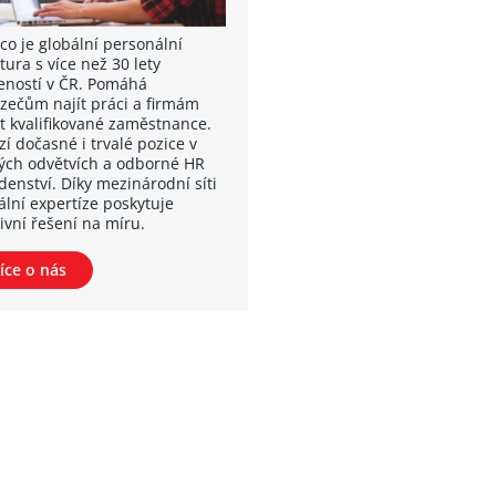
co je globální personální
ura s více než 30 lety
eností v ČR. Pomáhá
zečům najít práci a firmám
at kvalifikované zaměstnance.
í dočasné i trvalé pozice v
ých odvětvích a odborné HR
denství. Díky mezinárodní síti
ální expertíze poskytuje
ivní řešení na míru.
íce o nás