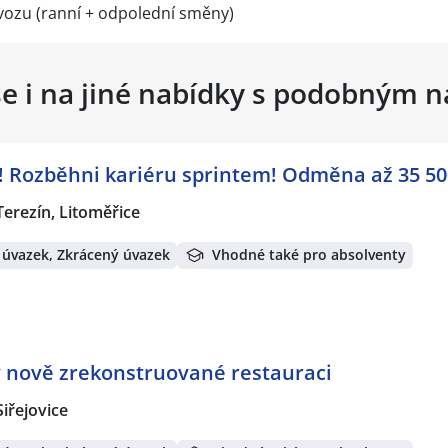
ozu (ranní + odpolední směny)
se i na jiné nabídky s podobným 
 Rozběhni kariéru sprintem! Odměna až 35 50
Terezín, Litoměřice
 úvazek, Zkrácený úvazek
Vhodné také pro absolventy
 nově zrekonstruované restauraci
Siřejovice