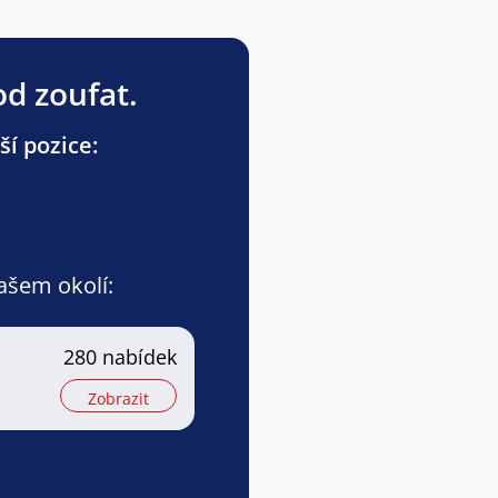
od zoufat.
ší pozice:
vašem okolí:
280 nabídek
Zobrazit