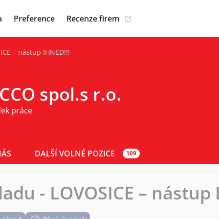
a
Preference
Recenze firem
ICE – nástup IHNED!!!
CO spol.s r.o.
dek práce
NÁS
DALŠÍ VOLNÉ POZICE
109
ladu - LOVOSICE – nástup 