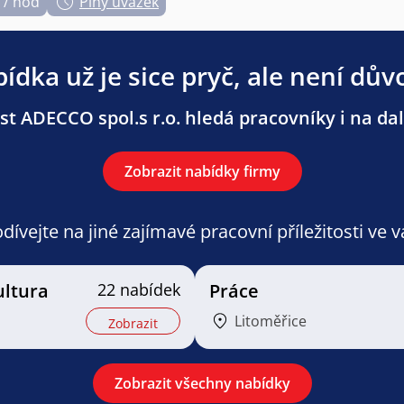
 / hod
Plný úvazek
ídka už je sice pryč, ale není dův
t ADECCO spol.s r.o. hledá pracovníky i na dal
Zobrazit nabídky firmy
ívejte na jiné zajímavé pracovní příležitosti ve 
ultura
22 nabídek
Práce
Litoměřice
Zobrazit
Zobrazit všechny nabídky