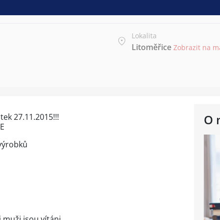
Lokalita
Litoměřice
Zobrazit na 
ek 27.11.2015!!!
O 
CE
 výrobků
i muži jsou vítáni