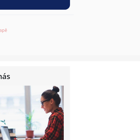
mapě
nás