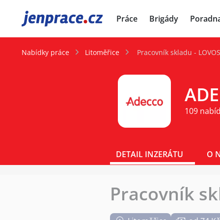
JenPráce.cz
Práce
Brigády
Poradn
Nabídky práce
Litoměřice
Pracovník skladu - LOVOS
ADEC
109 nabí
DETAIL INZERÁTU
O 
Pracovník sk